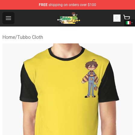
FREE
shipping on orders over $100
Tubbo Store - Official Tubbo Merchandise Shop
Open menu
Home
/
Tubbo Cloth