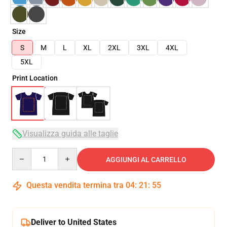
Size
S
M
L
XL
2XL
3XL
4XL
5XL
Print Location
Visualizza guida alle taglie
Quantity
AGGIUNGI AL CARRELLO
Questa vendita termina tra
04
:
21
:
54
Deliver to United States