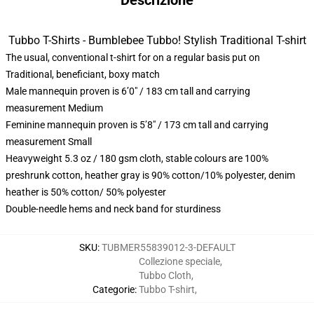
Descrizione
Tubbo T-Shirts - Bumblebee Tubbo! Stylish Traditional T-shirt
The usual, conventional t-shirt for on a regular basis put on
Traditional, beneficiant, boxy match
Male mannequin proven is 6’0″ / 183 cm tall and carrying
measurement Medium
Feminine mannequin proven is 5’8″ / 173 cm tall and carrying
measurement Small
Heavyweight 5.3 oz / 180 gsm cloth, stable colours are 100%
preshrunk cotton, heather gray is 90% cotton/10% polyester, denim
heather is 50% cotton/ 50% polyester
Double-needle hems and neck band for sturdiness
SKU
:
TUBMER55839012-3-DEFAULT
Collezione speciale
,
Tubbo Cloth
,
Categorie
:
Tubbo T-shirt
,