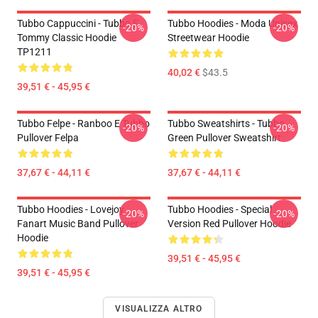
Tubbo Cappuccini - Tubbo E
Tubbo Hoodies - Moda Unisex
-20%
-20%
Tommy Classic Hoodie
Streetwear Hoodie
TP1211
40,02 €
$43.5
39,51 € - 45,95 €
Tubbo Felpe - Ranboo E Tubbo
Tubbo Sweatshirts - Tubbo
-20%
-20%
Pullover Felpa
Green Pullover Sweatshirt
37,67 € - 44,11 €
37,67 € - 44,11 €
Tubbo Hoodies - Lovejoy
Tubbo Hoodies - Special
-20%
-20%
Fanart Music Band Pullover
Version Red Pullover Hoodie
Hoodie
39,51 € - 45,95 €
39,51 € - 45,95 €
VISUALIZZA ALTRO