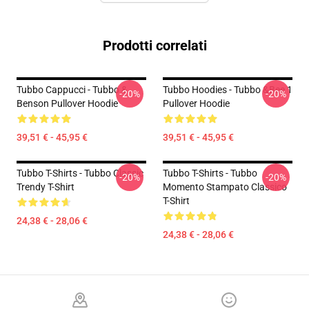
Prodotti correlati
Tubbo Cappucci - Tubbo &
Tubbo Hoodies - Tubbo &Bee 1
-20%
-20%
Benson Pullover Hoodie
Pullover Hoodie
39,51 € - 45,95 €
39,51 € - 45,95 €
Tubbo T-Shirts - Tubbo Classic
Tubbo T-Shirts - Tubbo
-20%
-20%
Trendy T-Shirt
Momento Stampato Classico
T-Shirt
24,38 € - 28,06 €
24,38 € - 28,06 €
Footer