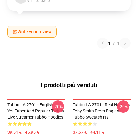
Verified owner
Write your review
1
/
1
I prodotti più venduti
Tubbo LA 2701 - English
Tubbo LA 2701 - Real Name Is
-20%
-20%
YouTuber And Popular Twitch
Toby Smith From England
Live Streamer Tubbo Hoodies
Tubbo Sweatshirts
39,51 € - 45,95 €
37,67 € - 44,11 €