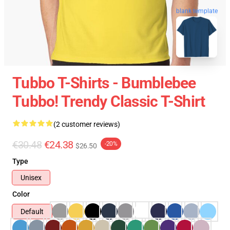
blank template
Tubbo T-Shirts - Bumblebee
Tubbo! Trendy Classic T-Shirt
(2 customer reviews)
€30.48
€24.38
-20%
$26.50
Type
Unisex
Color
Default