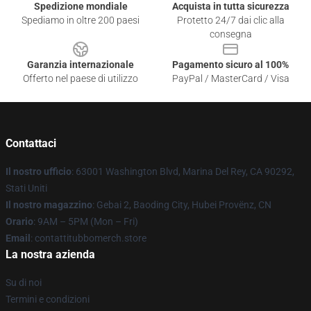
Spedizione mondiale
Acquista in tutta sicurezza
Spediamo in oltre 200 paesi
Protetto 24/7 dai clic alla
consegna
Garanzia internazionale
Pagamento sicuro al 100%
Offerto nel paese di utilizzo
PayPal / MasterCard / Visa
Contattaci
Il nostro ufficio
: 63001 Washington Blvd, Marina Del Rey, CA 90292,
Stati Uniti
Il nostro magazzino
: Gebai 2, Baoding City, Hubei Provënz, CN
Orario
: 9AM – 5PM (Mon – Fri)
Email
: contattitubbomerch.store
La nostra azienda
Su di noi
Termini e condizioni