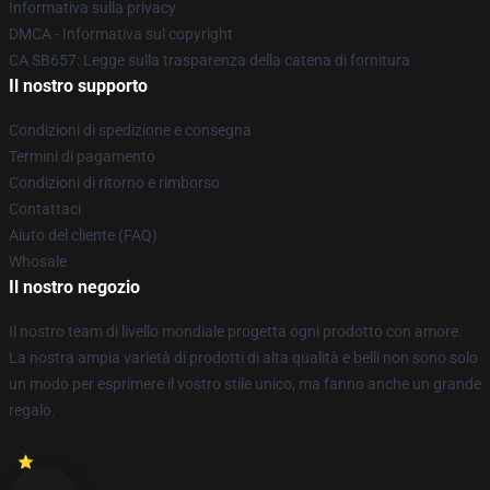
Informativa sulla privacy
DMCA - Informativa sul copyright
CA SB657: Legge sulla trasparenza della catena di fornitura
Il nostro supporto
Condizioni di spedizione e consegna
Termini di pagamento
Condizioni di ritorno e rimborso
Contattaci
Aiuto del cliente (FAQ)
Whosale
Il nostro negozio
Il nostro team di livello mondiale progetta ogni prodotto con amore.
La nostra ampia varietà di prodotti di alta qualità e belli non sono solo
un modo per esprimere il vostro stile unico, ma fanno anche un grande
regalo.