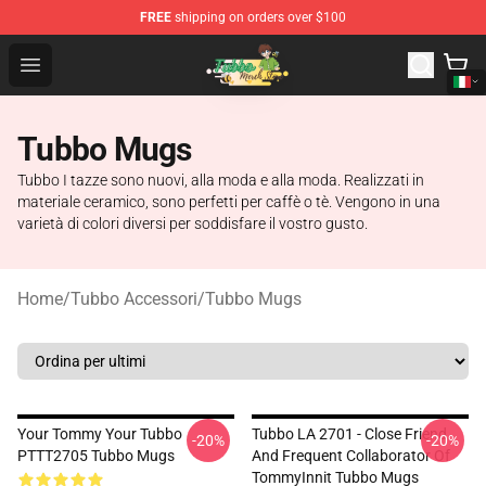
FREE
shipping on orders over $100
Tubbo Store - Official Tubbo Merchandise Shop
Open menu
Tubbo Mugs
Tubbo I tazze sono nuovi, alla moda e alla moda. Realizzati in
materiale ceramico, sono perfetti per caffè o tè. Vengono in una
varietà di colori diversi per soddisfare il vostro gusto.
Home
/
Tubbo Accessori
/
Tubbo Mugs
Your Tommy Your Tubbo
Tubbo LA 2701 - Close Friend
-20%
-20%
PTTT2705 Tubbo Mugs
And Frequent Collaborator Of
TommyInnit Tubbo Mugs