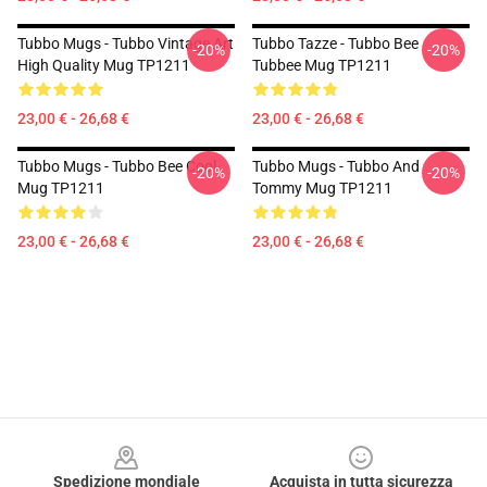
Tubbo Mugs - Tubbo Vintage Art
Tubbo Tazze - Tubbo Bee
-20%
-20%
High Quality Mug TP1211
Tubbee Mug TP1211
23,00 € - 26,68 €
23,00 € - 26,68 €
Tubbo Mugs - Tubbo Bee Cool
Tubbo Mugs - Tubbo And
-20%
-20%
Mug TP1211
Tommy Mug TP1211
23,00 € - 26,68 €
23,00 € - 26,68 €
Footer
Spedizione mondiale
Acquista in tutta sicurezza