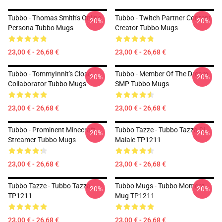
Tubbo - Thomas Smith's Online
Tubbo - Twitch Partner Content
-20%
-20%
Persona Tubbo Mugs
Creator Tubbo Mugs
23,00 € - 26,68 €
23,00 € - 26,68 €
Tubbo - TommyInnit's Close
Tubbo - Member Of The Dream
-20%
-20%
Collaborator Tubbo Mugs
SMP Tubbo Mugs
23,00 € - 26,68 €
23,00 € - 26,68 €
Tubbo - Prominent Minecraft
Tubbo Tazze - Tubbo Tazza Di
-20%
-20%
Streamer Tubbo Mugs
Maiale TP1211
23,00 € - 26,68 €
23,00 € - 26,68 €
Tubbo Tazze - Tubbo Tazza
Tubbo Mugs - Tubbo Moment
-20%
-20%
TP1211
Mug TP1211
23,00 € - 26,68 €
23,00 € - 26,68 €