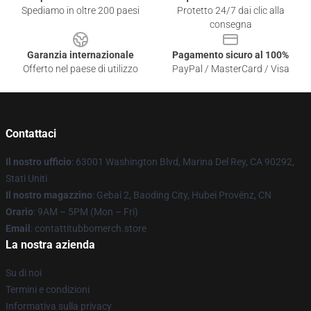
Spediamo in oltre 200 paesi
Protetto 24/7 dai clic alla
consegna
Garanzia internazionale
Pagamento sicuro al 100%
Offerto nel paese di utilizzo
PayPal / MasterCard / Visa
Contattaci
Il nostro ufficio
: 63001 Washington Blvd, Marina Del Rey, CA 90292,
Stati Uniti
Il nostro magazzino
: Gebai 2, Baoding City, Hubei Provënz, CN
Orario
: 9AM – 5PM (Mon – Fri)
Email
: contattitubbomerch.store
La nostra azienda
Su di noi
Termini e condizioni
Informativa sulla privacy