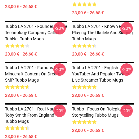
23,00 € - 26,68 €
23,00 € - 26,68 €
Tubbo LA 2701 - Founder Of The
Tubbo LA 2701 - Known For
-20%
-20%
Technology Company Called
Playing The Ukulele And Singing
TubNet Tubbo Mugs
Tubbo Mugs
23,00 € - 26,68 €
23,00 € - 26,68 €
Tubbo LA 2701 - Famous For
Tubbo LA 2701 - English
-20%
-20%
Minecraft Content On Dream
YouTuber And Popular Twitch
SMP Tubbo Mugs
Live Streamer Tubbo Mugs
23,00 € - 26,68 €
23,00 € - 26,68 €
Tubbo LA 2701 - Real Name Is
Tubbo - Focus On Roleplay And
-20%
-20%
Toby Smith From England
Storytelling Tubbo Mugs
Tubbo Mugs
23,00 € - 26,68 €
23,00 € - 26,68 €