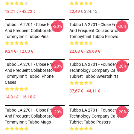
18,21 € - 42,22 €
22,49 €
$24.45
Tubbo LA 2701 - Close Friend
Tubbo LA 2701 - Close Friend
-20%
-20%
And Frequent Collaborator Of
And Frequent Collaborator Of
TommyInnit Tubbo Pins
TommyInnit Tubbo Pillows
9,24 € - 12,00 €
22,08 € - 26,68 €
Tubbo LA 2701 - Close Friend
Tubbo LA 2701 - Founder Of The
-20%
-20%
And Frequent Collaborator Of
Technology Company Called
TommyInnit Tubbo IPhone
TubNet Tubbo Sweatshirts
Cases
37,67 € - 44,11 €
14,81 € - 16,10 €
Tubbo LA 2701 - Close Friend
Tubbo LA 2701 - Founder Of The
-20%
-20%
And Frequent Collaborator Of
Technology Company Called
TommyInnit Tubbo Mugs
TubNet Tubbo Posters