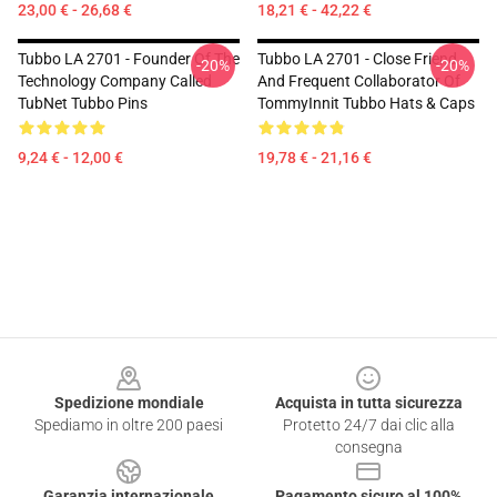
23,00 € - 26,68 €
18,21 € - 42,22 €
Tubbo LA 2701 - Founder Of The
Tubbo LA 2701 - Close Friend
-20%
-20%
Technology Company Called
And Frequent Collaborator Of
TubNet Tubbo Pins
TommyInnit Tubbo Hats & Caps
9,24 € - 12,00 €
19,78 € - 21,16 €
Footer
Spedizione mondiale
Acquista in tutta sicurezza
Spediamo in oltre 200 paesi
Protetto 24/7 dai clic alla
consegna
Garanzia internazionale
Pagamento sicuro al 100%