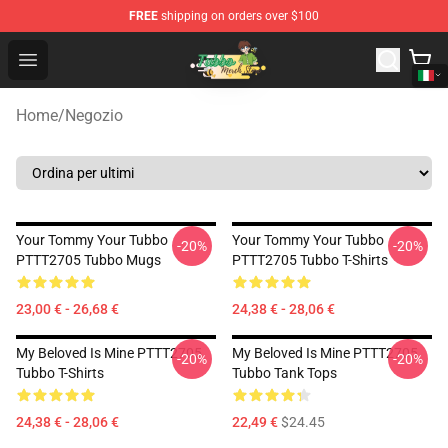
FREE
shipping on orders over $100
Tubbo Store - Official Tubbo Merchandise Shop
Open menu
Home
/
Negozio
Your Tommy Your Tubbo
Your Tommy Your Tubbo
-20%
-20%
PTTT2705 Tubbo Mugs
PTTT2705 Tubbo T-Shirts
23,00 € - 26,68 €
24,38 € - 28,06 €
My Beloved Is Mine PTTT2705
My Beloved Is Mine PTTT2705
-20%
-20%
Tubbo T-Shirts
Tubbo Tank Tops
24,38 € - 28,06 €
22,49 €
$24.45