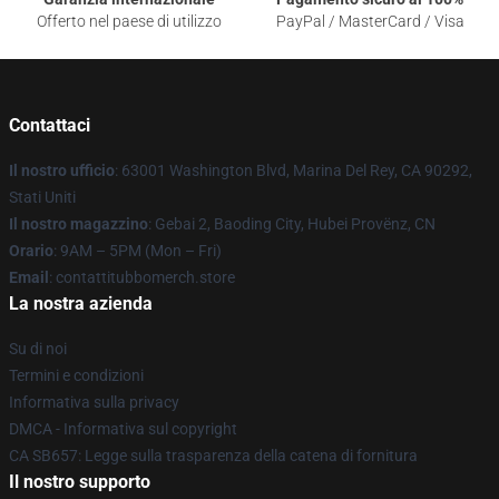
Offerto nel paese di utilizzo
PayPal / MasterCard / Visa
Contattaci
Il nostro ufficio
: 63001 Washington Blvd, Marina Del Rey, CA 90292,
Stati Uniti
Il nostro magazzino
: Gebai 2, Baoding City, Hubei Provënz, CN
Orario
: 9AM – 5PM (Mon – Fri)
Email
: contattitubbomerch.store
La nostra azienda
Su di noi
Termini e condizioni
Informativa sulla privacy
DMCA - Informativa sul copyright
CA SB657: Legge sulla trasparenza della catena di fornitura
Il nostro supporto