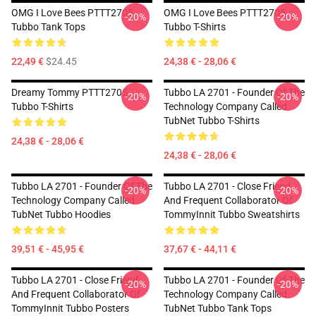
OMG I Love Bees PTTT2705
OMG I Love Bees PTTT2705
-20%
-20%
Tubbo Tank Tops
Tubbo T-Shirts
22,49 €
$24.45
24,38 € - 28,06 €
Dreamy Tommy PTTT2705
Tubbo LA 2701 - Founder Of The
-20%
-20%
Tubbo T-Shirts
Technology Company Called
TubNet Tubbo T-Shirts
24,38 € - 28,06 €
24,38 € - 28,06 €
Tubbo LA 2701 - Founder Of The
Tubbo LA 2701 - Close Friend
-20%
-20%
Technology Company Called
And Frequent Collaborator Of
TubNet Tubbo Hoodies
TommyInnit Tubbo Sweatshirts
39,51 € - 45,95 €
37,67 € - 44,11 €
Tubbo LA 2701 - Close Friend
Tubbo LA 2701 - Founder Of The
-20%
-20%
And Frequent Collaborator Of
Technology Company Called
TommyInnit Tubbo Posters
TubNet Tubbo Tank Tops