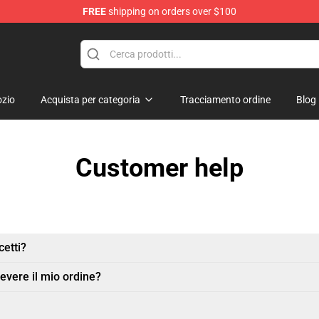
FREE
shipping on orders over $100
zio
Acquista per categoria
Tracciamento ordine
Blog
Customer help
etti?
evere il mio ordine?