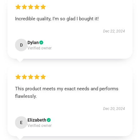
Incredible quality, I’m so glad I bought it!
Dec 22, 2024
Dylan
D
Verified owner
This product meets my exact needs and performs
flawlessly.
Dec 20, 2024
Elizabeth
E
Verified owner