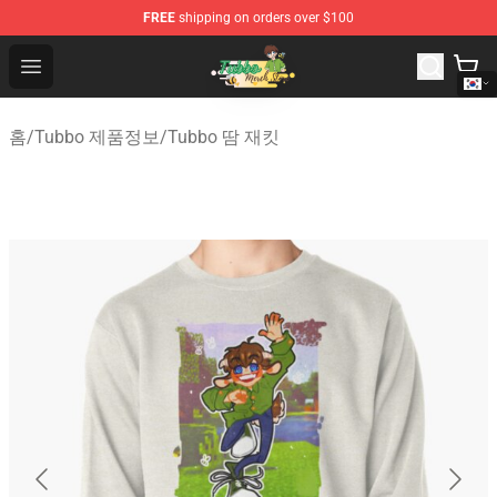
FREE
shipping on orders over $100
Tubbo Store - Official Tubbo Merchandise Shop
Open menu
홈
/
Tubbo 제품정보
/
Tubbo 땀 재킷