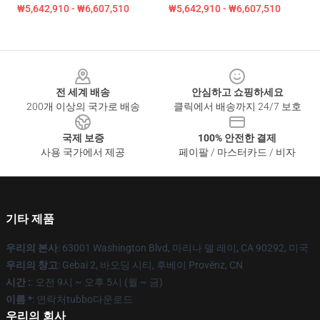
₩5,642,910 - ₩6,607,510
₩5,642,910 - ₩6,607,510
Footer
전 세계 배송
안심하고 쇼핑하세요
200개 이상의 국가로 배송
클릭에서 배송까지 24/7 보호
국제 보증
100% 안전한 결제
사용 국가에서 제공
페이팔 / 마스터카드 / 비자
기타 제품
우리의 본사
: 63001 Washington Blvd, 마리나 델 레이, CA 90292, 미국
우리의 창고
: Gebai 2, 바오딩 시티, 후베이 Provënz, CN
시간 :
: 오전 9시 ~ 오후 5시 (월 ~ 금)
이름 *
: 연락처tubbo다운로드
우리의 회사