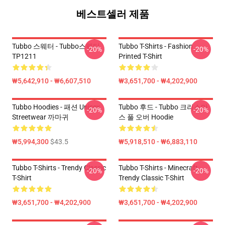
베스트셀러 제품
Tubbo 스웨터 - Tubbo스웨터
Tubbo T-Shirts - Fashion
-20%
-20%
TP1211
Printed T-Shirt
₩5,642,910 - ₩6,607,510
₩3,651,700 - ₩4,202,900
Tubbo Hoodies - 패션 Unisex
Tubbo 후드 - Tubbo 크리스마
-20%
-20%
Streetwear 까마귀
스 풀 오버 Hoodie
₩5,994,300
$43.5
₩5,918,510 - ₩6,883,110
Tubbo T-Shirts - Trendy Classic
Tubbo T-Shirts - Minecraft
-20%
-20%
T-Shirt
Trendy Classic T-Shirt
₩3,651,700 - ₩4,202,900
₩3,651,700 - ₩4,202,900