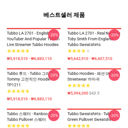
베스트셀러 제품
Tubbo LA 2701 - English
Tubbo LA 2701 - Real Name Is
-20%
-20%
YouTuber And Popular Twitch
Toby Smith From England
Live Streamer Tubbo Hoodies
Tubbo Sweatshirts
₩5,918,510 - ₩6,883,110
₩5,642,910 - ₩6,607,510
Tubbo 후드 - Tubbo 그리고
Tubbo Hoodies - 패션 Unisex
-20%
-20%
Tommy 고전적인 Hoodie
Streetwear 까마귀
TP1211
₩5,994,300
$43.5
₩5,918,510 - ₩6,883,110
Tubbo 스웨터 - Ranboo 및
Tubbo Sweatshirts - Tubbo
-20%
-20%
Tubbo Pullover 스웨터
Green Pullover Sweatshirt