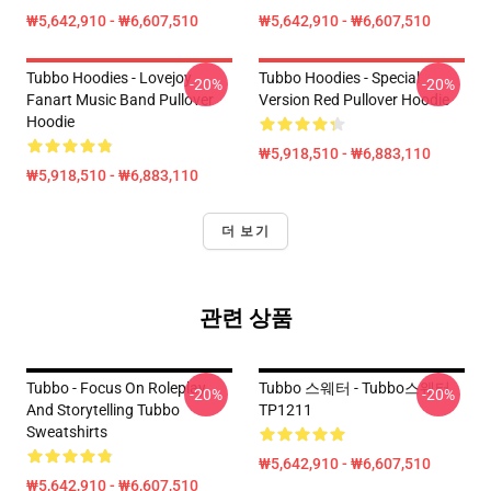
₩5,642,910 - ₩6,607,510
₩5,642,910 - ₩6,607,510
Tubbo Hoodies - Lovejoy
Tubbo Hoodies - Special
-20%
-20%
Fanart Music Band Pullover
Version Red Pullover Hoodie
Hoodie
₩5,918,510 - ₩6,883,110
₩5,918,510 - ₩6,883,110
더 보기
관련 상품
Tubbo - Focus On Roleplay
Tubbo 스웨터 - Tubbo스웨터
-20%
-20%
And Storytelling Tubbo
TP1211
Sweatshirts
₩5,642,910 - ₩6,607,510
₩5,642,910 - ₩6,607,510