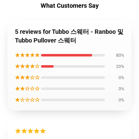
What Customers Say
5 reviews for Tubbo 스웨터 - Ranboo 및
Tubbo Pullover 스웨터
★★★★★
80%
★★★★☆
20%
★★★☆☆
0%
★★☆☆☆
0%
★☆☆☆☆
0%