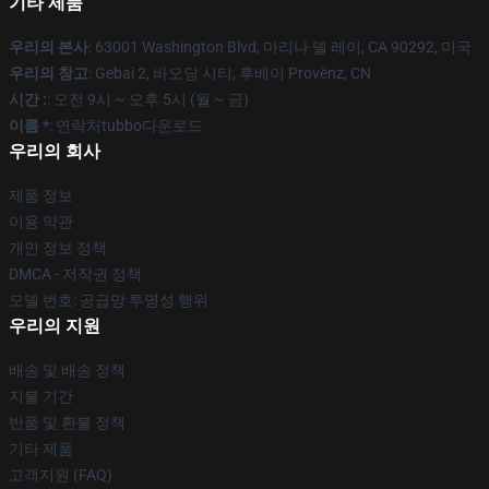
기타 제품
우리의 본사
: 63001 Washington Blvd, 마리나 델 레이, CA 90292, 미국
우리의 창고
: Gebai 2, 바오딩 시티, 후베이 Provënz, CN
시간 :
: 오전 9시 ~ 오후 5시 (월 ~ 금)
이름 *
: 연락처tubbo다운로드
우리의 회사
제품 정보
이용 약관
개인 정보 정책
DMCA - 저작권 정책
모델 번호: 공급망 투명성 행위
우리의 지원
배송 및 배송 정책
지불 기간
반품 및 환불 정책
기타 제품
고객지원 (FAQ)