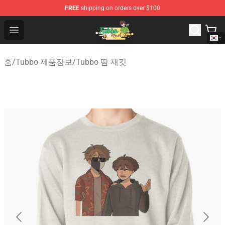
FREE
shipping on orders over $100
Tubbo Store - Official Tubbo Merchandise Shop
Open menu
홈
/
Tubbo 제품정보
/
Tubbo 땀 재킷