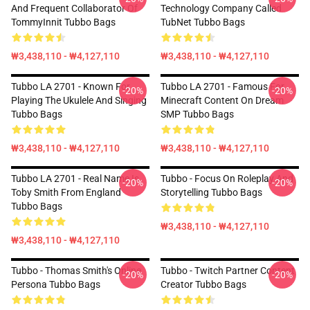
And Frequent Collaborator Of
Technology Company Called
TommyInnit Tubbo Bags
TubNet Tubbo Bags
₩3,438,110 - ₩4,127,110
₩3,438,110 - ₩4,127,110
Tubbo LA 2701 - Known For
Tubbo LA 2701 - Famous For
-20%
-20%
Playing The Ukulele And Singing
Minecraft Content On Dream
Tubbo Bags
SMP Tubbo Bags
₩3,438,110 - ₩4,127,110
₩3,438,110 - ₩4,127,110
Tubbo LA 2701 - Real Name Is
Tubbo - Focus On Roleplay And
-20%
-20%
Toby Smith From England
Storytelling Tubbo Bags
Tubbo Bags
₩3,438,110 - ₩4,127,110
₩3,438,110 - ₩4,127,110
Tubbo - Thomas Smith's Online
Tubbo - Twitch Partner Content
-20%
-20%
Persona Tubbo Bags
Creator Tubbo Bags