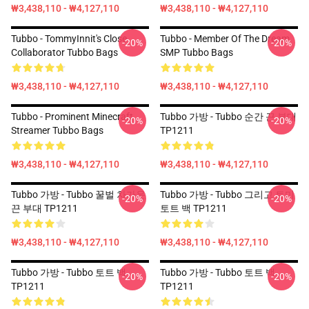
₩3,438,110 - ₩4,127,110
₩3,438,110 - ₩4,127,110
Tubbo - TommyInnit's Close
Tubbo - Member Of The Dream
-20%
-20%
Collaborator Tubbo Bags
SMP Tubbo Bags
₩3,438,110 - ₩4,127,110
₩3,438,110 - ₩4,127,110
Tubbo - Prominent Minecraft
Tubbo 가방 - Tubbo 순간 끈 부대
-20%
-20%
Streamer Tubbo Bags
TP1211
₩3,438,110 - ₩4,127,110
₩3,438,110 - ₩4,127,110
Tubbo 가방 - Tubbo 꿀벌 차가운
Tubbo 가방 - Tubbo 그리고 토미
-20%
-20%
끈 부대 TP1211
토트 백 TP1211
₩3,438,110 - ₩4,127,110
₩3,438,110 - ₩4,127,110
Tubbo 가방 - Tubbo 토트 백
Tubbo 가방 - Tubbo 토트 백
-20%
-20%
TP1211
TP1211