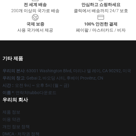
전 세계 배송
안심하고 쇼핑하세요
200개 이상의 국가로 배송
클릭에서 배송까지 24/7 보호
국제 보증
100% 안전한 결제
사용 국가에서 제공
페이팔 / 마스터카드 / 비자
기타 제품
우리의 본사
: 63001 Washington Blvd, 마리나 델 레이, CA 90292, 미국
우리의 창고
: Gebai 2, 바오딩 시티, 후베이 Provënz, CN
시간 :
: 오전 9시 ~ 오후 5시 (월 ~ 금)
이름 *
: 연락처tubbo다운로드
우리의 회사
제품 정보
이용 약관
개인 정보 정책
DMCA - 저작권 정책