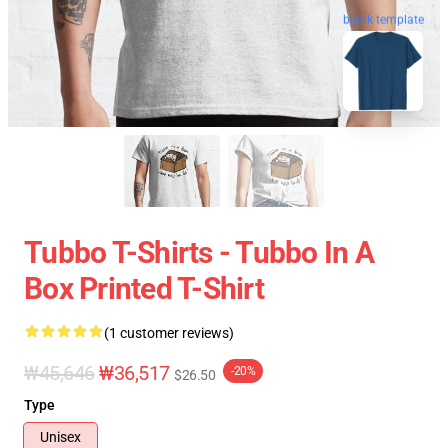
blank template
Tubbo T-Shirts - Tubbo In A
Box Printed T-Shirt
(1 customer reviews)
₩45,646
₩36,517
-20%
$26.50
Type
Unisex