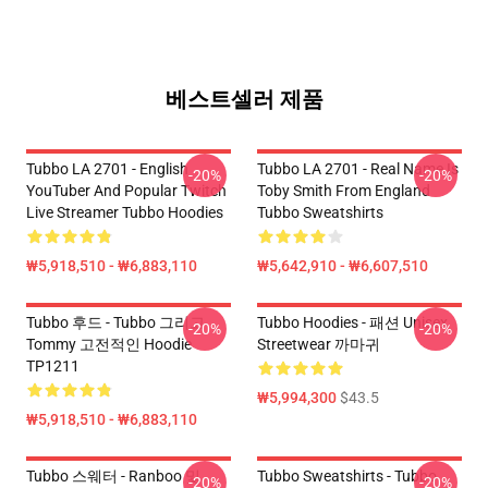
베스트셀러 제품
Tubbo LA 2701 - English
Tubbo LA 2701 - Real Name Is
-20%
-20%
YouTuber And Popular Twitch
Toby Smith From England
Live Streamer Tubbo Hoodies
Tubbo Sweatshirts
₩5,918,510 - ₩6,883,110
₩5,642,910 - ₩6,607,510
Tubbo 후드 - Tubbo 그리고
Tubbo Hoodies - 패션 Unisex
-20%
-20%
Tommy 고전적인 Hoodie
Streetwear 까마귀
TP1211
₩5,994,300
$43.5
₩5,918,510 - ₩6,883,110
Tubbo 스웨터 - Ranboo 및
Tubbo Sweatshirts - Tubbo
-20%
-20%