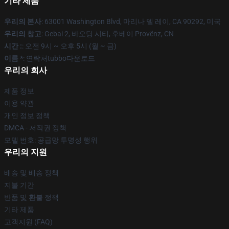
기타 제품
우리의 본사
: 63001 Washington Blvd, 마리나 델 레이, CA 90292, 미국
우리의 창고
: Gebai 2, 바오딩 시티, 후베이 Provënz, CN
시간 :
: 오전 9시 ~ 오후 5시 (월 ~ 금)
이름 *
: 연락처tubbo다운로드
우리의 회사
제품 정보
이용 약관
개인 정보 정책
DMCA - 저작권 정책
모델 번호: 공급망 투명성 행위
우리의 지원
배송 및 배송 정책
지불 기간
반품 및 환불 정책
기타 제품
고객지원 (FAQ)