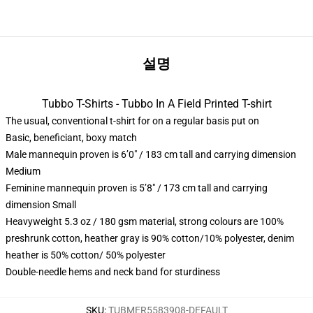
설명
Tubbo T-Shirts - Tubbo In A Field Printed T-shirt
The usual, conventional t-shirt for on a regular basis put on
Basic, beneficiant, boxy match
Male mannequin proven is 6’0″ / 183 cm tall and carrying dimension
Medium
Feminine mannequin proven is 5’8″ / 173 cm tall and carrying
dimension Small
Heavyweight 5.3 oz / 180 gsm material, strong colours are 100%
preshrunk cotton, heather gray is 90% cotton/10% polyester, denim
heather is 50% cotton/ 50% polyester
Double-needle hems and neck band for sturdiness
SKU
:
TUBMER5583908-DEFAULT