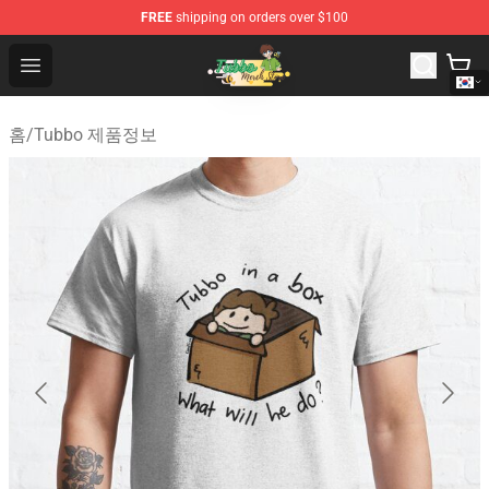
FREE
shipping on orders over $100
Tubbo Store - Official Tubbo Merchandise Shop
Open menu
홈
/
Tubbo 제품정보