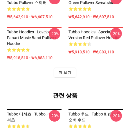
Tubbo Pullover 스웨터
Green Pullover Sweatshirt
₩5,642,910 - ₩6,607,510
₩5,642,910 - ₩6,607,510
Tubbo Hoodies - Lovejoy
Tubbo Hoodies - Special
-20%
-20%
Fanart Music Band Pullover
Version Red Pullover Hoodie
Hoodie
₩5,918,510 - ₩6,883,110
₩5,918,510 - ₩6,883,110
더 보기
관련 상품
Tubbo 티셔츠 - Tubbo 패션 티
Tubbo 후드 - Tubbo & 벤슨 풀
-20%
-20%
셔츠
오버 후드