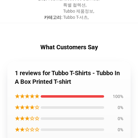
특별 컬렉션
,
Tubbo 제품정보
,
카테고리
:
Tubbo T-셔츠
,
What Customers Say
1 reviews for Tubbo T-Shirts - Tubbo In
A Box Printed T-shirt
★★★★★
100%
★★★★☆
0%
★★★☆☆
0%
★★☆☆☆
0%