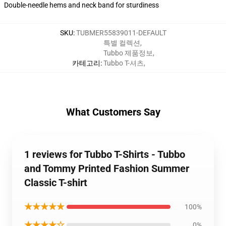
Double-needle hems and neck band for sturdiness
SKU
:
TUBMER55839011-DEFAULT
특별 컬렉션
,
Tubbo 제품정보
,
카테고리
:
Tubbo T-셔츠
,
What Customers Say
1 reviews for Tubbo T-Shirts - Tubbo
and Tommy Printed Fashion Summer
Classic T-shirt
★★★★★
100%
★★★★☆
0%