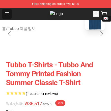
FREE
shipping on orders over $100
blank template
Open menu
Tubbo Store - Official Tubbo Merc
홈
/
Tubbo 제품정보
Tubbo T-Shirts - Tubbo And
Tommy Printed Fashion
Summer Classic T-Shirt
(1 customer reviews)
₩45,646
₩36,517
-20%
$26.50