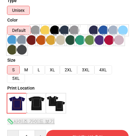
Type
Unisex
Color
Default
Size
S
M
L
XL
2XL
3XL
4XL
5XL
Print Location
사이즈 가이드 보기
Quantity