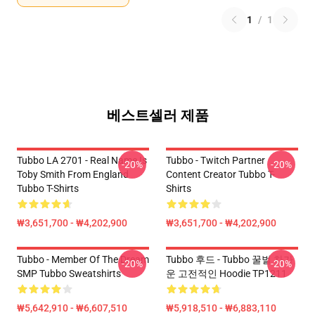
1
/
1
베스트셀러 제품
Tubbo LA 2701 - Real Name Is
Tubbo - Twitch Partner
-20%
-20%
Toby Smith From England
Content Creator Tubbo T-
Tubbo T-Shirts
Shirts
₩3,651,700 - ₩4,202,900
₩3,651,700 - ₩4,202,900
Tubbo - Member Of The Dream
Tubbo 후드 - Tubbo 꿀벌 차가
-20%
-20%
SMP Tubbo Sweatshirts
운 고전적인 Hoodie TP1211
₩5,642,910 - ₩6,607,510
₩5,918,510 - ₩6,883,110