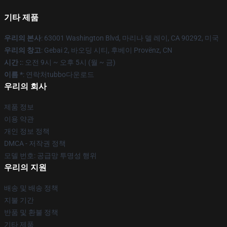
기타 제품
우리의 본사
: 63001 Washington Blvd, 마리나 델 레이, CA 90292, 미국
우리의 창고
: Gebai 2, 바오딩 시티, 후베이 Provënz, CN
시간 :
: 오전 9시 ~ 오후 5시 (월 ~ 금)
이름 *
: 연락처tubbo다운로드
우리의 회사
제품 정보
이용 약관
개인 정보 정책
DMCA - 저작권 정책
모델 번호: 공급망 투명성 행위
우리의 지원
배송 및 배송 정책
지불 기간
반품 및 환불 정책
기타 제품