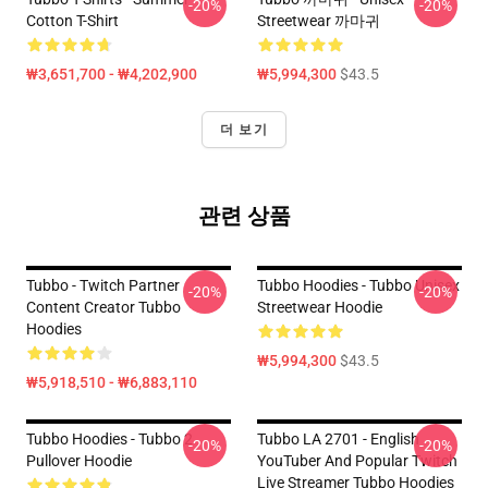
-20%
-20%
Cotton T-Shirt
Streetwear 까마귀
₩3,651,700 - ₩4,202,900
₩5,994,300
$43.5
더 보기
관련 상품
Tubbo - Twitch Partner
Tubbo Hoodies - Tubbo Unisex
-20%
-20%
Content Creator Tubbo
Streetwear Hoodie
Hoodies
₩5,994,300
$43.5
₩5,918,510 - ₩6,883,110
Tubbo Hoodies - Tubbo 2
Tubbo LA 2701 - English
-20%
-20%
Pullover Hoodie
YouTuber And Popular Twitch
Live Streamer Tubbo Hoodies