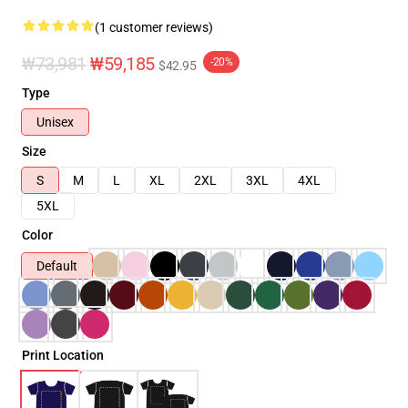
(1 customer reviews)
₩73,981
₩59,185
-20%
$42.95
Type
Unisex
Size
S
M
L
XL
2XL
3XL
4XL
5XL
Color
Default
Print Location