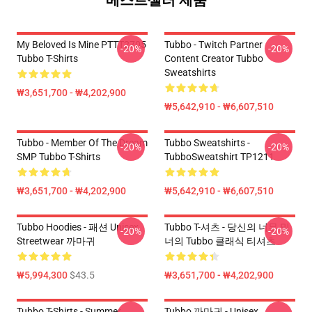
베스트셀러 제품
My Beloved Is Mine PTTT2705
Tubbo - Twitch Partner
-20%
-20%
Tubbo T-Shirts
Content Creator Tubbo
Sweatshirts
₩3,651,700 - ₩4,202,900
₩5,642,910 - ₩6,607,510
Tubbo - Member Of The Dream
Tubbo Sweatshirts -
-20%
-20%
SMP Tubbo T-Shirts
TubboSweatshirt TP1211
₩3,651,700 - ₩4,202,900
₩5,642,910 - ₩6,607,510
Tubbo Hoodies - 패션 Unisex
Tubbo T-셔츠 - 당신의 너무 및
-20%
-20%
Streetwear 까마귀
너의 Tubbo 클래식 티셔츠
₩5,994,300
$43.5
₩3,651,700 - ₩4,202,900
Tubbo T-Shirts - Summer
Tubbo 까마귀 - Unisex