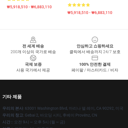
₩5,918,510 - ₩6,883,110
₩5,918,510 - ₩6,883,110
Footer
전 세계 배송
안심하고 쇼핑하세요
200개 이상의 국가로 배송
클릭에서 배송까지 24/7 보호
국제 보증
100% 안전한 결제
사용 국가에서 제공
페이팔 / 마스터카드 / 비자
기타 제품
우리의 본사
: 63001 Washington Blvd, 마리나 델 레이, CA 90292, 미국
우리의 창고
: Gebai 2, 바오딩 시티, 후베이 Provënz, CN
시간 :
: 오전 9시 ~ 오후 5시 (월 ~ 금)