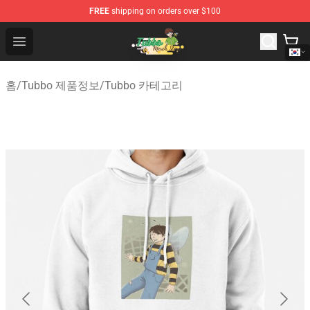
FREE
shipping on orders over $100
Tubbo Store - Official Tubbo Merchandise Shop
Open menu
홈
/
Tubbo 제품정보
/
Tubbo 카테고리