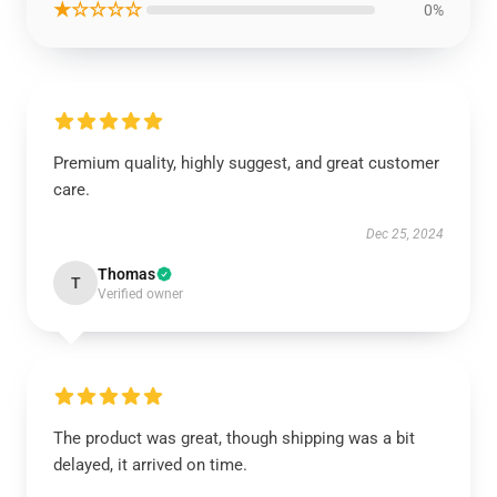
★☆☆☆☆
0%
Premium quality, highly suggest, and great customer
care.
Dec 25, 2024
Thomas
T
Verified owner
The product was great, though shipping was a bit
delayed, it arrived on time.