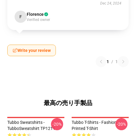
Dec 24, 2024
Florence
F
Verified owner
Write your review
1
/
1
最高の売り手製品
Tubbo Sweatshirts -
Tubbo T-Shirts - Fashion
-20%
-20%
TubboSweatshirt TP1211
Printed T-Shirt