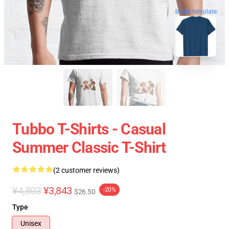
blank template
Tubbo T-Shirts - Casual
Summer Classic T-Shirt
(2 customer reviews)
¥4,803
¥3,843
-20%
$26.50
Type
Unisex