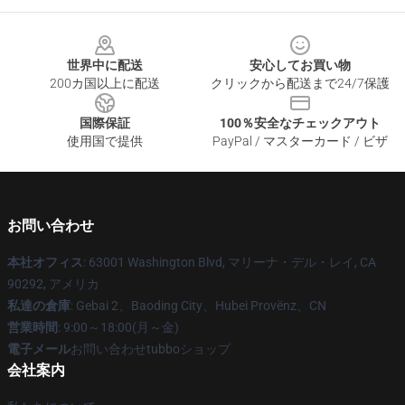
Footer
世界中に配送
安心してお買い物
200カ国以上に配送
クリックから配送まで24/7保護
国際保証
100％安全なチェックアウト
使用国で提供
PayPal / マスターカード / ビザ
お問い合わせ
本社オフィス
: 63001 Washington Blvd, マリーナ・デル・レイ, CA
90292, アメリカ
私達の倉庫
: Gebai 2、Baoding City、Hubei Provënz、CN
営業時間
: 9:00～18:00(月～金)
電子メール
お問い合わせtubboショップ
会社案内