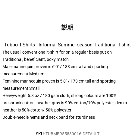
説明
Tubbo T-Shirts - Informal Summer season Traditional T-shirt
The usual, conventional t-shirt for on a regular basis put on
Traditional, beneficiant, boxy match
Male mannequin proven is 6’0″ / 183 cm tall and sporting
measurement Medium
Feminine mannequin proven is 5’8″ / 173 cm tall and sporting
measurement Small
Heavyweight 5.3 oz / 180 gsm cloth, strong colours are 100%
preshrunk cotton, heather gray is 90% cotton/10% polyester, denim
heather is 50% cotton/ 50% polyester
Double-needle hems and neck band for sturdiness
SKU
:
TUBMER55839016-DEFAULT