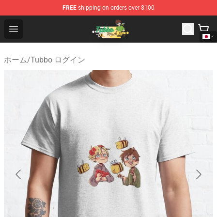
FREE
shipping on orders over $100
Tubbo Store - Official Tubbo Merchandise Shop
Open menu
ホーム
/
Tubbo ログイン