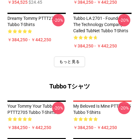
￥354,525
$24.45
￥384,250 - ￥442,250
Dreamy Tommy PTTT2705
Tubbo LA 2701 - Founder Of
-20%
-20%
Tubbo T-Shirts
The Technology Company
Called TubNet Tubbo T-Shirts
￥384,250 - ￥442,250
￥384,250 - ￥442,250
もっと見る
Tubbo Tシャツ
Your Tommy Your Tubbo
My Beloved Is Mine PTTT2705
-20%
-20%
PTTT2705 Tubbo T-Shirts
Tubbo T-Shirts
￥384,250 - ￥442,250
￥384,250 - ￥442,250