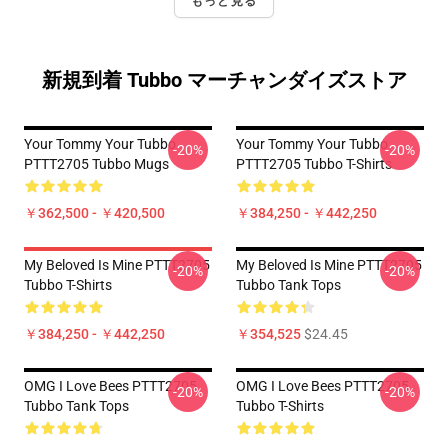
もっと見る
新規到着 Tubbo マーチャンダイズストア
Your Tommy Your Tubbo
Your Tommy Your Tubbo
-20%
-20%
PTTT2705 Tubbo Mugs
PTTT2705 Tubbo T-Shirts
￥362,500 - ￥420,500
￥384,250 - ￥442,250
My Beloved Is Mine PTTT2705
My Beloved Is Mine PTTT2705
-20%
-20%
Tubbo T-Shirts
Tubbo Tank Tops
￥384,250 - ￥442,250
￥354,525
$24.45
OMG I Love Bees PTTT2705
OMG I Love Bees PTTT2705
-20%
-20%
Tubbo Tank Tops
Tubbo T-Shirts