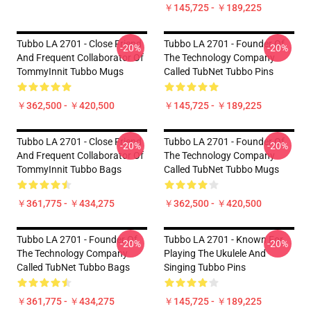
￥145,725 - ￥189,225
Tubbo LA 2701 - Close Friend
Tubbo LA 2701 - Founder Of
-20%
-20%
And Frequent Collaborator Of
The Technology Company
TommyInnit Tubbo Mugs
Called TubNet Tubbo Pins
￥362,500 - ￥420,500
￥145,725 - ￥189,225
Tubbo LA 2701 - Close Friend
Tubbo LA 2701 - Founder Of
-20%
-20%
And Frequent Collaborator Of
The Technology Company
TommyInnit Tubbo Bags
Called TubNet Tubbo Mugs
￥361,775 - ￥434,275
￥362,500 - ￥420,500
Tubbo LA 2701 - Founder Of
Tubbo LA 2701 - Known For
-20%
-20%
The Technology Company
Playing The Ukulele And
Called TubNet Tubbo Bags
Singing Tubbo Pins
￥361,775 - ￥434,275
￥145,725 - ￥189,225