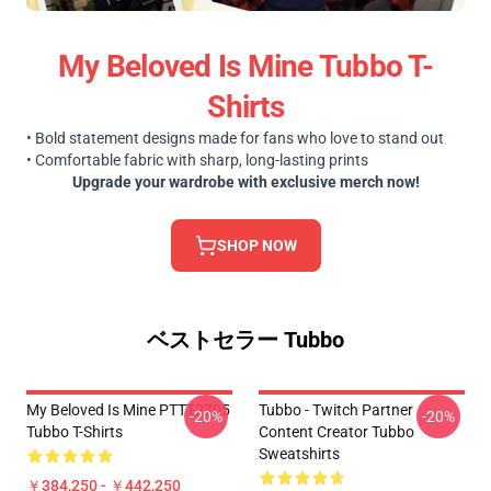
My Beloved Is Mine Tubbo T-
Shirts
• Bold statement designs made for fans who love to stand out
• Comfortable fabric with sharp, long-lasting prints
Upgrade your wardrobe with exclusive merch now!
SHOP NOW
ベストセラー Tubbo
My Beloved Is Mine PTTT2705
Tubbo - Twitch Partner
-20%
-20%
Tubbo T-Shirts
Content Creator Tubbo
Sweatshirts
￥384,250 - ￥442,250