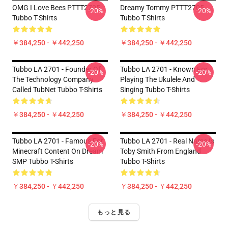
OMG I Love Bees PTTT2705
Dreamy Tommy PTTT2705
-20%
-20%
Tubbo T-Shirts
Tubbo T-Shirts
￥384,250 - ￥442,250
￥384,250 - ￥442,250
Tubbo LA 2701 - Founder Of
Tubbo LA 2701 - Known For
-20%
-20%
The Technology Company
Playing The Ukulele And
Called TubNet Tubbo T-Shirts
Singing Tubbo T-Shirts
￥384,250 - ￥442,250
￥384,250 - ￥442,250
Tubbo LA 2701 - Famous For
Tubbo LA 2701 - Real Name Is
-20%
-20%
Minecraft Content On Dream
Toby Smith From England
SMP Tubbo T-Shirts
Tubbo T-Shirts
￥384,250 - ￥442,250
￥384,250 - ￥442,250
もっと見る