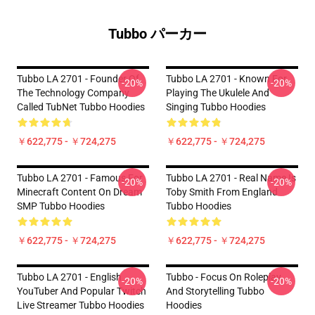
Tubbo パーカー
Tubbo LA 2701 - Founder Of
Tubbo LA 2701 - Known For
-20%
-20%
The Technology Company
Playing The Ukulele And
Called TubNet Tubbo Hoodies
Singing Tubbo Hoodies
￥622,775 - ￥724,275
￥622,775 - ￥724,275
Tubbo LA 2701 - Famous For
Tubbo LA 2701 - Real Name Is
-20%
-20%
Minecraft Content On Dream
Toby Smith From England
SMP Tubbo Hoodies
Tubbo Hoodies
￥622,775 - ￥724,275
￥622,775 - ￥724,275
Tubbo LA 2701 - English
Tubbo - Focus On Roleplay
-20%
-20%
YouTuber And Popular Twitch
And Storytelling Tubbo
Live Streamer Tubbo Hoodies
Hoodies