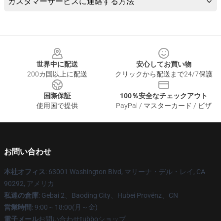
カスタマーサービスに連絡する方法
Footer
世界中に配送
安心してお買い物
200カ国以上に配送
クリックから配送まで24/7保護
国際保証
100％安全なチェックアウト
使用国で提供
PayPal / マスターカード / ビザ
お問い合わせ
本社オフィス
: 63001 Washington Blvd, マリーナ・デル・レイ, CA
90292, アメリカ
私達の倉庫
: Gebai 2、Baoding City、Hubei Provënz、CN
営業時間
: 9:00～18:00(月～金)
電子メール
お問い合わせtubboショップ