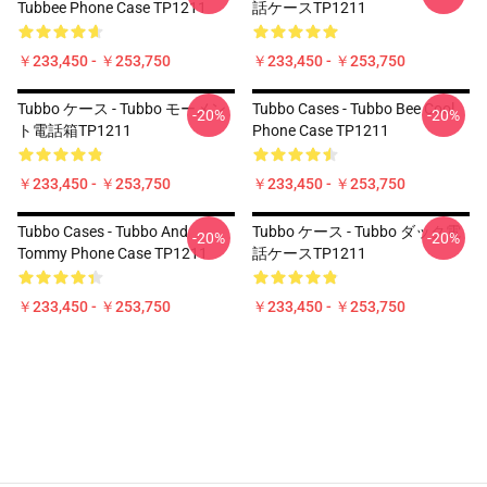
Tubbee Phone Case TP1211
話ケースTP1211
￥233,450 - ￥253,750
￥233,450 - ￥253,750
Tubbo ケース - Tubbo モーメン
Tubbo Cases - Tubbo Bee Cool
-20%
-20%
ト電話箱TP1211
Phone Case TP1211
￥233,450 - ￥253,750
￥233,450 - ￥253,750
Tubbo Cases - Tubbo And
Tubbo ケース - Tubbo ダック電
-20%
-20%
Tommy Phone Case TP1211
話ケースTP1211
￥233,450 - ￥253,750
￥233,450 - ￥253,750