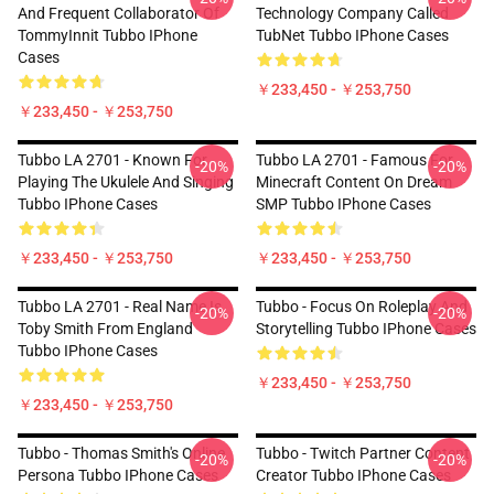
And Frequent Collaborator Of
Technology Company Called
TommyInnit Tubbo IPhone
TubNet Tubbo IPhone Cases
Cases
￥233,450 - ￥253,750
￥233,450 - ￥253,750
Tubbo LA 2701 - Known For
Tubbo LA 2701 - Famous For
-20%
-20%
Playing The Ukulele And Singing
Minecraft Content On Dream
Tubbo IPhone Cases
SMP Tubbo IPhone Cases
￥233,450 - ￥253,750
￥233,450 - ￥253,750
Tubbo LA 2701 - Real Name Is
Tubbo - Focus On Roleplay And
-20%
-20%
Toby Smith From England
Storytelling Tubbo IPhone Cases
Tubbo IPhone Cases
￥233,450 - ￥253,750
￥233,450 - ￥253,750
Tubbo - Thomas Smith's Online
Tubbo - Twitch Partner Content
-20%
-20%
Persona Tubbo IPhone Cases
Creator Tubbo IPhone Cases