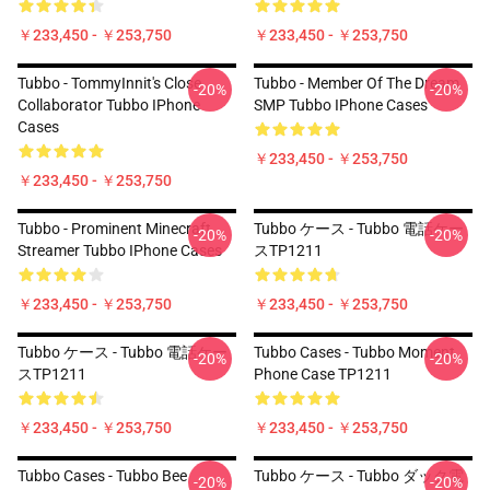
￥233,450 - ￥253,750
￥233,450 - ￥253,750
Tubbo - TommyInnit's Close
Tubbo - Member Of The Dream
-20%
-20%
Collaborator Tubbo IPhone
SMP Tubbo IPhone Cases
Cases
￥233,450 - ￥253,750
￥233,450 - ￥253,750
Tubbo - Prominent Minecraft
Tubbo ケース - Tubbo 電話ケー
-20%
-20%
Streamer Tubbo IPhone Cases
スTP1211
￥233,450 - ￥253,750
￥233,450 - ￥253,750
Tubbo ケース - Tubbo 電話ケー
Tubbo Cases - Tubbo Moment
-20%
-20%
スTP1211
Phone Case TP1211
￥233,450 - ￥253,750
￥233,450 - ￥253,750
Tubbo Cases - Tubbo Bee
Tubbo ケース - Tubbo ダック電
-20%
-20%