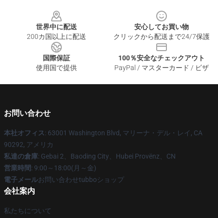
Footer
世界中に配送
安心してお買い物
200カ国以上に配送
クリックから配送まで24/7保護
国際保証
100％安全なチェックアウト
使用国で提供
PayPal / マスターカード / ビザ
お問い合わせ
本社オフィス
: 63001 Washington Blvd, マリーナ・デル・レイ, CA
90292, アメリカ
私達の倉庫
: Gebai 2、Baoding City、Hubei Provënz、CN
営業時間
: 9:00～18:00(月～金)
電子メール
お問い合わせtubboショップ
会社案内
私たちについて