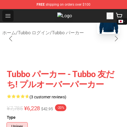
FREE
shipping on orders over $100
blank template
Open menu
Tubbo Store - Official Tubbo Merc
ホーム
/
Tubbo ログイン
/
Tubbo パーカー
Tubbo パーカー - Tubbo 友だ
ち! プルオーバーパーカー
(3 customer reviews)
¥7,785
¥6,228
-20%
$42.95
Type
Unisex