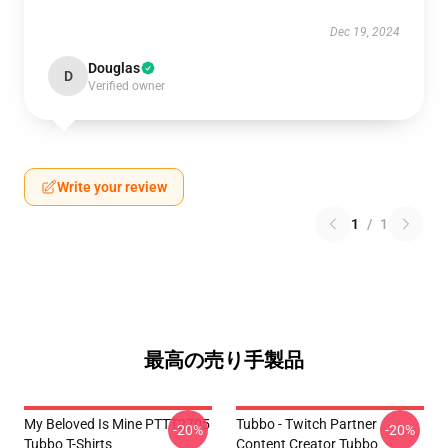
Dec 19, 2024
Douglas
D
Verified owner
Write your review
1
/
1
最高の売り手製品
My Beloved Is Mine PTTT2705
Tubbo - Twitch Partner
-20%
-20%
Tubbo T-Shirts
Content Creator Tubbo