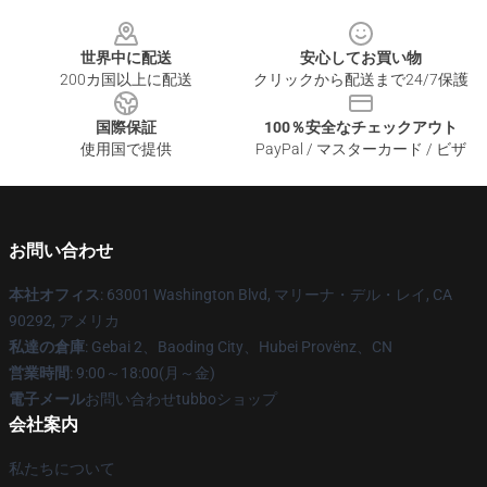
Footer
世界中に配送
安心してお買い物
200カ国以上に配送
クリックから配送まで24/7保護
国際保証
100％安全なチェックアウト
使用国で提供
PayPal / マスターカード / ビザ
お問い合わせ
本社オフィス
: 63001 Washington Blvd, マリーナ・デル・レイ, CA
90292, アメリカ
私達の倉庫
: Gebai 2、Baoding City、Hubei Provënz、CN
営業時間
: 9:00～18:00(月～金)
電子メール
お問い合わせtubboショップ
会社案内
私たちについて