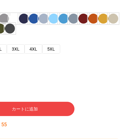
L
3XL
4XL
5XL
カートに追加
:
54