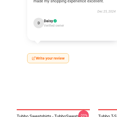
made my shopping experience excellent.
Dec 25, 2024
Daisy
D
Verified owner
Write your review
-20%
Tubbo Sweatshirts - TubboSweatshirt
Tubbo T-Sh