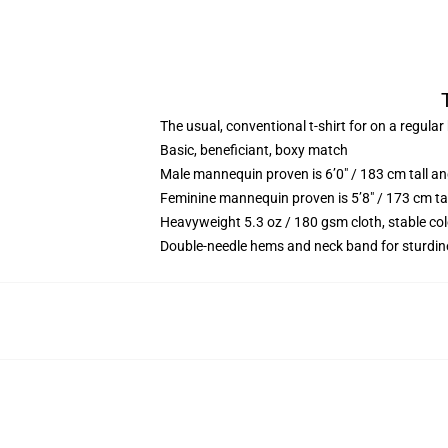
The usual, conventional t-shirt for on a regular
Basic, beneficiant, boxy match
Male mannequin proven is 6’0″ / 183 cm tall 
Feminine mannequin proven is 5’8″ / 173 cm ta
Heavyweight 5.3 oz / 180 gsm cloth, stable co
Double-needle hems and neck band for sturdin