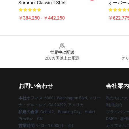
Summer Classic T-Shirt
オーバー
￥384,250 - ￥442,250
￥622,775
Footer
世界中に配送
200カ国以上に配送
クリ
お問い合わせ
会社案内
本社オフィス
: 63001 Washington Blvd, マリー
私たちにつ
ナ・デル・レイ, CA 90292, アメリカ
利用規約
私達の倉庫
: Gebai 2、Baoding City、Hubei
プライバシ
Provënz、CN
DMCA - 
営業時間
: 9:00～18:00(月～金)
カリフォルニ