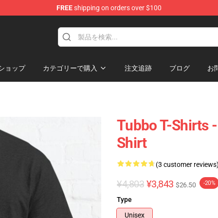
FREE
shipping on orders over $100
ショップ
カテゴリーで購入
注文追跡
ブログ
お
Tubbo T-Shirts 
Shirt
(3 customer reviews
¥4,803
¥3,843
-20%
$26.50
Type
Unisex