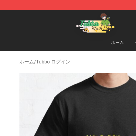
Tubbo Store - Official Tubbo Merchandise Shop
ホーム
ホーム
/
Tubbo ログイン