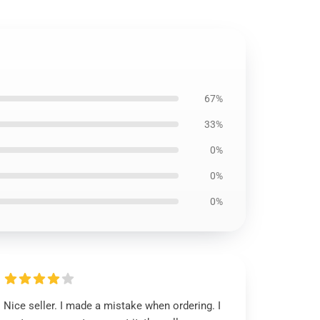
67%
33%
0%
0%
0%
Nice seller. I made a mistake when ordering. I