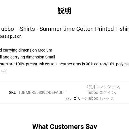
説明
Tubbo T-Shirts - Summer time Cotton Printed T-shir
 basis put on
and carrying dimension Medium
ll and carrying dimension Small
lours are 100% preshrunk cotton, heather gray is 90% cotton/10% polyest
ess
特別コレクション
,
SKU
:
TUBMER558392-DEFAULT
Tubbo ログイン
,
カテゴリー
:
Tubbo Tシャツ
,
What Customers Say