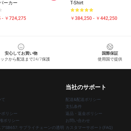
 パーカー
T-Shirt
 - ￥724,275
￥384,250 - ￥442,250
安心してお買い物
国際保証
ックから配送まで24/7保護
使用国で提供
当社のサポート
いて
配送&配送ポリシー
支払条件
ーポリシー
返品・返金ポリシー
著作権ポリシー
お問い合わせ
アSB657: サプライチェーンの透明
カスタマーサポート(FAQ)