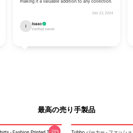
making it a valuable addition to any collection.
Dec 23, 2024
Isaac
I
Verified owner
最高の売り手製品
-20%
irts - Fashion Printed T-Shirt
Tubbo パーカー - ファッシ