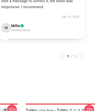
sent a message to correct it, the seller was
responsive. I recommend
Dec 19, 2024
Millie
M
Verified owner
1
/
1
-20%
-20%
ョン男女兼
Tubbo パーカー - Tubbo クリスマスプ