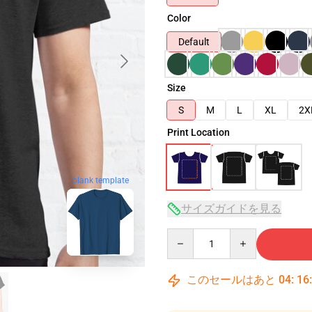
Color
Default
Size
S
M
L
XL
2X
Print Location
blank template
サイズガイドを見る
Quantity
このセールはあと
04
:
16