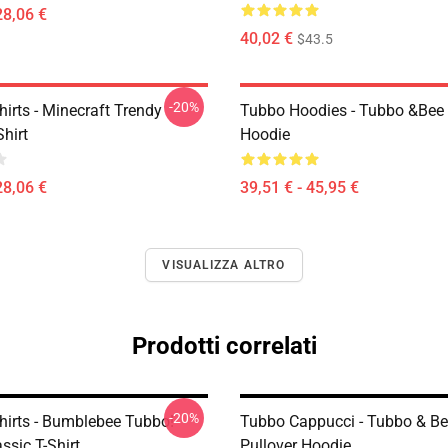
28,06 €
40,02 €
$43.5
-20%
irts - Minecraft Trendy
Tubbo Hoodies - Tubbo &Bee 
Shirt
Hoodie
28,06 €
39,51 € - 45,95 €
VISUALIZZA ALTRO
Prodotti correlati
-20%
hirts - Bumblebee Tubbo!
Tubbo Cappucci - Tubbo & B
ssic T-Shirt
Pullover Hoodie