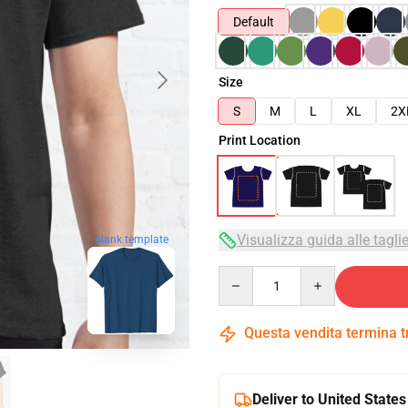
Default
Size
S
M
L
XL
2X
Print Location
blank template
Visualizza guida alle tagli
Quantity
Questa vendita termina 
Deliver to United States