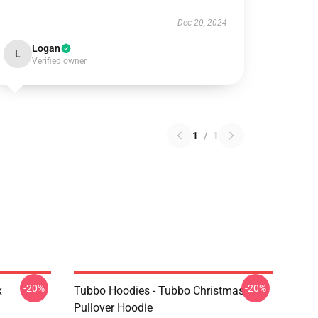
Dec 20, 2024
Logan
L
Verified owner
1
/
1
-20%
-20%
x
Tubbo Hoodies - Tubbo Christmas
Pullover Hoodie