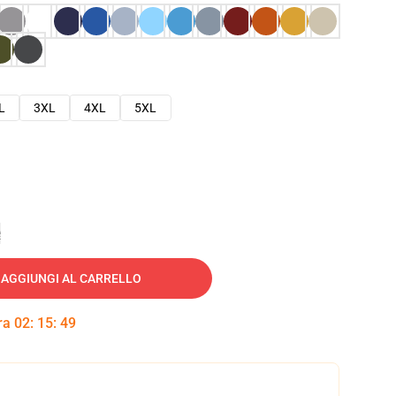
L
3XL
4XL
5XL
e
AGGIUNGI AL CARRELLO
tra
02
:
15
:
47