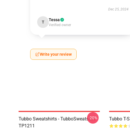
Dec 25, 2024
Tessa
T
Verified owner
Write your review
-20%
Tubbo Sweatshirts - TubboSweatshirt
Tubbo T-Sh
TP1211