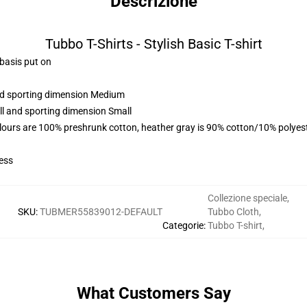
Descrizione
Tubbo T-Shirts - Stylish Basic T-shirt
 basis put on
and sporting dimension Medium
ll and sporting dimension Small
lours are 100% preshrunk cotton, heather gray is 90% cotton/10% polyes
ess
Collezione speciale
,
SKU
:
TUBMER55839012-DEFAULT
Tubbo Cloth
,
Categorie
:
Tubbo T-shirt
,
What Customers Say