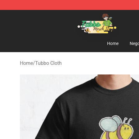
Tubbo Store - Official Tubbo Merchandise Shop
Home
Nego
Home
/
Tubbo Cloth