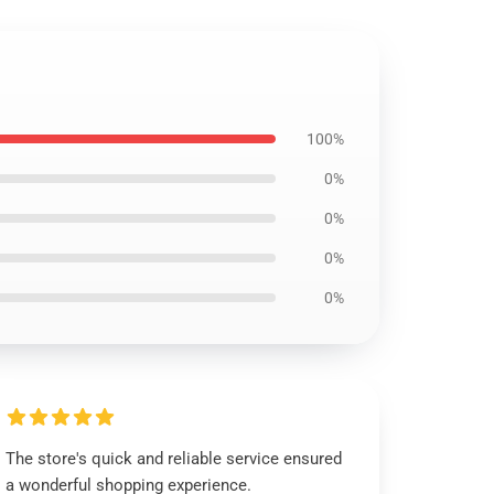
100%
0%
0%
0%
0%
The store's quick and reliable service ensured
a wonderful shopping experience.