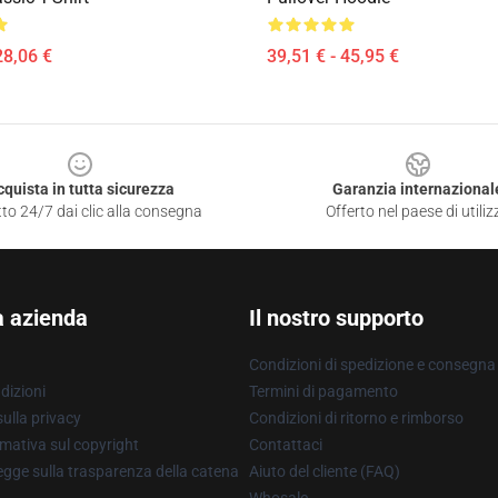
28,06 €
39,51 € - 45,95 €
cquista in tutta sicurezza
Garanzia internazional
to 24/7 dai clic alla consegna
Offerto nel paese di utiliz
a azienda
Il nostro supporto
Condizioni di spedizione e consegna
dizioni
Termini di pagamento
ulla privacy
Condizioni di ritorno e rimborso
mativa sul copyright
Contattaci
gge sulla trasparenza della catena
Aiuto del cliente (FAQ)