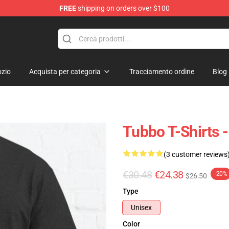
FREE
shipping on orders over $100
zio
Acquista per categoria
Tracciamento ordine
Blog
Tubbo T-Shirts -
(3 customer reviews
€30.48
€24.38
-20%
$26.50
Type
Unisex
Color