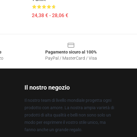
24,38 € - 28,06 €
e
Pagamento sicuro al 100%
zo
PayPal / MasterCard / Visa
Il nostro negozio
Il nostro team di livello mondiale progetta ogni
prodotto con amore. La nostra ampia varietà di
prodotti di alta qualità e belli non sono solo un
modo per esprimere il vostro stile unico, ma
fanno anche un grande regalo.