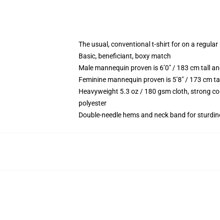
The usual, conventional t-shirt for on a regular
Basic, beneficiant, boxy match
Male mannequin proven is 6’0″ / 183 cm tall 
Feminine mannequin proven is 5’8″ / 173 cm ta
Heavyweight 5.3 oz / 180 gsm cloth, strong co
polyester
Double-needle hems and neck band for sturdin