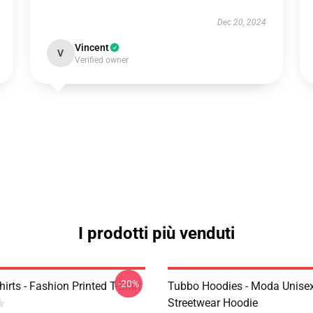
Dec 20, 2024
Vincent
V
Verified owner
I prodotti più venduti
-20%
irts - Fashion Printed T-Shirt
Tubbo Hoodies - Moda Unise
Streetwear Hoodie