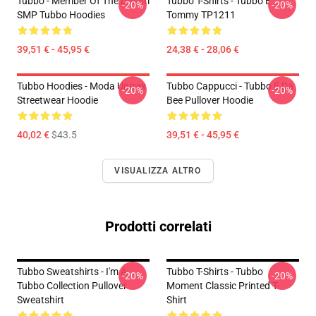
Tubbo - Member Of The Dream
Tubbo T-Shirts - Tubbo E
-20%
-20%
SMP Tubbo Hoodies
Tommy TP1211
39,51 € - 45,95 €
24,38 € - 28,06 €
Tubbo Hoodies - Moda Unisex
Tubbo Cappucci - Tubbo E Da
-20%
-20%
Streetwear Hoodie
Bee Pullover Hoodie
40,02 €
$43.5
39,51 € - 45,95 €
VISUALIZZA ALTRO
Prodotti correlati
Tubbo Sweatshirts - I'm A
Tubbo T-Shirts - Tubbo
-20%
-20%
Tubbo Collection Pullover
Moment Classic Printed T-
Sweatshirt
Shirt