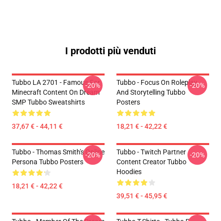
I prodotti più venduti
Tubbo LA 2701 - Famous For
Tubbo - Focus On Roleplay
-20%
-20%
Minecraft Content On Dream
And Storytelling Tubbo
SMP Tubbo Sweatshirts
Posters
37,67 € - 44,11 €
18,21 € - 42,22 €
Tubbo - Thomas Smith's Online
Tubbo - Twitch Partner
-20%
-20%
Persona Tubbo Posters
Content Creator Tubbo
Hoodies
18,21 € - 42,22 €
39,51 € - 45,95 €