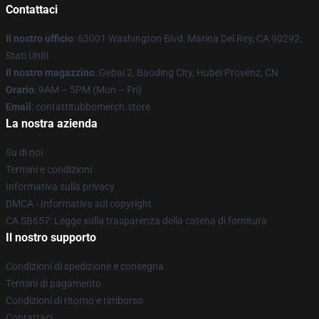
Contattaci
Il nostro ufficio
: 63001 Washington Blvd, Marina Del Rey, CA 90292,
Stati Uniti
Il nostro magazzino
: Gebai 2, Baoding City, Hubei Provënz, CN
Orario
: 9AM – 5PM (Mon – Fri)
Email
: contattitubbomerch.store
La nostra azienda
Su di noi
Termini e condizioni
Informativa sulla privacy
DMCA - Informativa sul copyright
CA SB657: Legge sulla trasparenza della catena di fornitura
Il nostro supporto
Condizioni di spedizione e consegna
Termini di pagamento
Condizioni di ritorno e rimborso
Contattaci