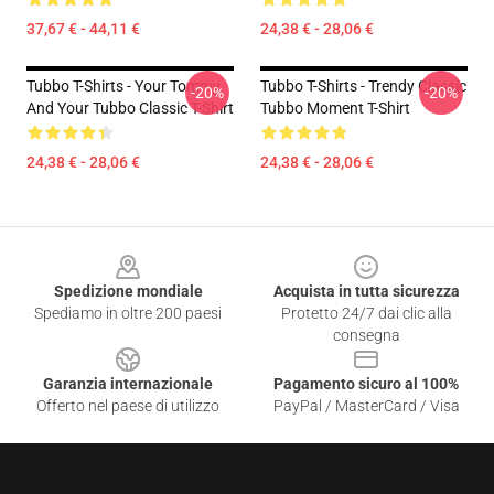
37,67 € - 44,11 €
24,38 € - 28,06 €
Tubbo T-Shirts - Your Tommy
Tubbo T-Shirts - Trendy Classic
-20%
-20%
And Your Tubbo Classic T-Shirt
Tubbo Moment T-Shirt
24,38 € - 28,06 €
24,38 € - 28,06 €
Footer
Spedizione mondiale
Acquista in tutta sicurezza
Spediamo in oltre 200 paesi
Protetto 24/7 dai clic alla
consegna
Garanzia internazionale
Pagamento sicuro al 100%
Offerto nel paese di utilizzo
PayPal / MasterCard / Visa