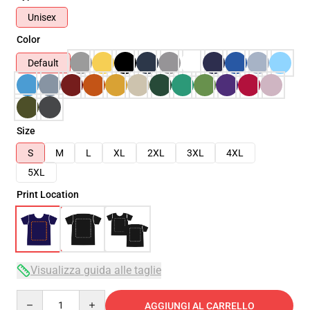
Unisex
Color
Default
Size
S
M
L
XL
2XL
3XL
4XL
5XL
Print Location
Visualizza guida alle taglie
Quantity
AGGIUNGI AL CARRELLO