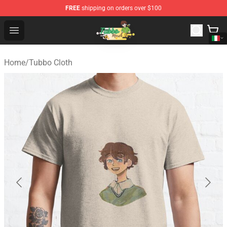
FREE
shipping on orders over $100
Tubbo Store - Official Tubbo Merchandise Shop
Open menu
Home
/
Tubbo Cloth