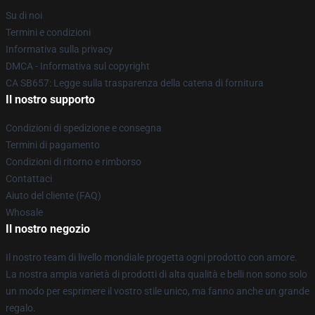
Su di noi
Termini e condizioni
Informativa sulla privacy
DMCA - Informativa sul copyright
CA SB657: Legge sulla trasparenza della catena di fornitura
Il nostro supporto
Condizioni di spedizione e consegna
Termini di pagamento
Condizioni di ritorno e rimborso
Contattaci
Aiuto del cliente (FAQ)
Whosale
Il nostro negozio
Il nostro team di livello mondiale progetta ogni prodotto con amore.
La nostra ampia varietà di prodotti di alta qualità e belli non sono solo
un modo per esprimere il vostro stile unico, ma fanno anche un grande
regalo.