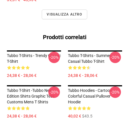
VISUALIZZA ALTRO
Prodotti correlati
Tubbo T-Shirts - Trendy Classic
Tubbo T-Shirts - Summer
-20%
-20%
T-Shirt
Casual Tubbo T-Shirt
24,38 € - 28,06 €
24,38 € - 28,06 €
Tubbo T-Shirt -Tubbo New
Tubbo Hoodies - Cartoon
-20%
-20%
Edition Shirts Graphic Tees
Colorful Casual Pullover
Customs Mens T Shirts
Hoodie
24,38 € - 28,06 €
40,02 €
$43.5