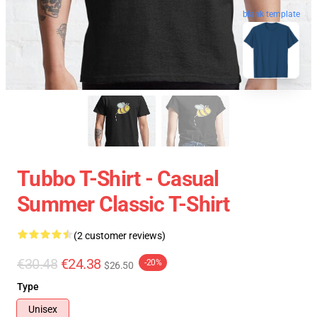
blank template
Tubbo T-Shirt - Casual
Summer Classic T-Shirt
(2 customer reviews)
€30.48
€24.38
-20%
$26.50
Type
Unisex