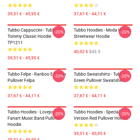
39,51 € - 45,95 €
37,67 € - 44,11 €
Tubbo Cappuccini - Tubbo E
Tubbo Hoodies - Moda Unisex
-20%
-20%
Tommy Classic Hoodie
Streetwear Hoodie
TP1211
40,02 €
$43.5
39,51 € - 45,95 €
Tubbo Felpe - Ranboo E Tubbo
Tubbo Sweatshirts - Tubbo
-20%
-20%
Pullover Felpa
Green Pullover Sweatshirt
37,67 € - 44,11 €
37,67 € - 44,11 €
Tubbo Hoodies - Lovejoy
Tubbo Hoodies - Special
-20%
-20%
Fanart Music Band Pullover
Version Red Pullover Hoodie
Hoodie
39,51 € - 45,95 €
39,51 € - 45,95 €