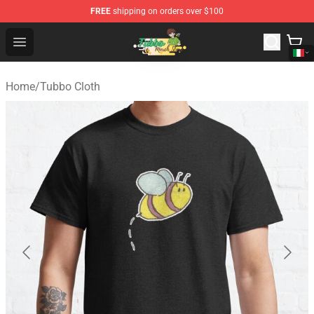
FREE
shipping on orders over $100
Tubbo Store - Official Tubbo Merchandise Shop
Open menu
Home
/
Tubbo Cloth