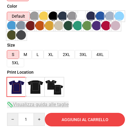
Color
Default
Size
S
M
L
XL
2XL
3XL
4XL
5XL
Print Location
Visualizza guida alle taglie
Quantity
AGGIUNGI AL CARRELLO