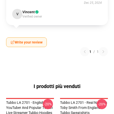
Dec 25, 2024
Vincent
V
Verified owner
Write your review
1
/
1
I prodotti più venduti
Tubbo LA 2701 - English
Tubbo LA 2701 - Real Name Is
-20%
-20%
YouTuber And Popular Twitch
Toby Smith From England
Live Streamer Tubbo Hoodies
Tubbo Sweatshirts