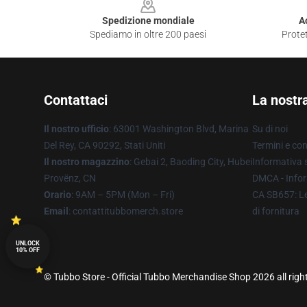
Spedizione mondiale
A
Spediamo in oltre 200 paesi
Protet
Contattaci
La nostr
Il nostro ufficio
: 63001 Washington Blvd, Marina
Su di noi
Del Rey, CA 90292, Stati Uniti
Termini e con
Il nostro magazzino
: Gebai 2, Baoding City, Hubei
Informativa s
Provënz, CN
DMCA - Infor
Orario
: 9AM – 5PM (Mon – Fri)
CA SB657: Le
Email
: contattitubbomerch.store
di fornitura
UNLOCK
10% OFF
© Tubbo Store - Official Tubbo Merchandise Shop 2026 all righ