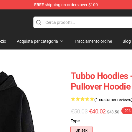
FREE
shipping on orders over $100
zio
Acquista per categoria
Tracciamento ordine
Blog
Tubbo Hoodies -
Pullover Hoodie
(1 customer reviews
€50.03
€40.02
-20%
$43.50
Type
Unisex