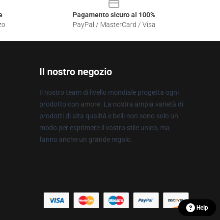
e
Pagamento sicuro al 100%
zo
PayPal / MasterCard / Visa
Il nostro negozio
Il nostro team di livello mondiale progetta ogni
prodotto con amore. La nostra ampia varietà di
prodotti di alta qualità e belli non sono solo un
modo per esprimere il vostro stile unico, ma
fanno anche un grande regalo.
Help