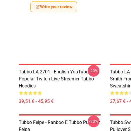
Write your review
-20%
Tubbo LA 2701 - English YouTuber And
Tubbo LA 
Popular Twitch Live Streamer Tubbo
Smith Fr
Hoodies
Sweatshir
39,51 € - 45,95 €
37,67 € - 
-20%
Tubbo Felpe - Ranboo E Tubbo Pullover
Tubbo Swe
Felpa
Pullover S