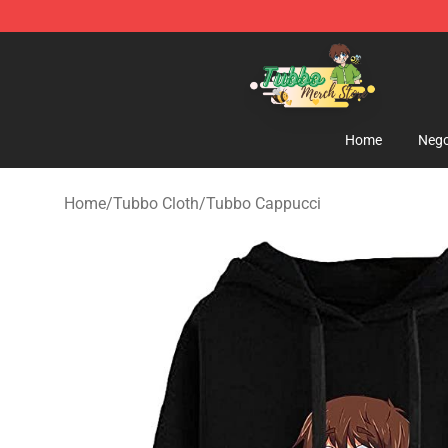
Tubbo Store - Official Tubbo Merchandise Shop
Home
Nego
Home
/
Tubbo Cloth
/
Tubbo Cappucci