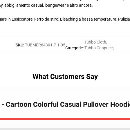
play, abbigliamento casual, loungewear e altro ancora.
e in Essiccatore; Ferro da stiro; Bleaching a bassa temperatura; Pulizia i
Tubbo Cloth
,
SKU
:
TUBMER64391-7-1-05
Categorie
:
Tubbo Cappucci
,
What Customers Say
 - Cartoon Colorful Casual Pullover Hoodi