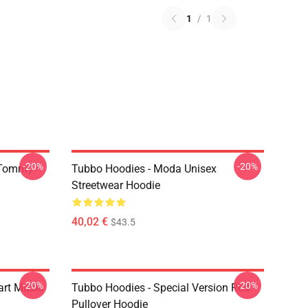
1
/
1
-20%
-20%
 Tommy
Tubbo Hoodies - Moda Unisex
Streetwear Hoodie
40,02 €
$43.5
-20%
-20%
art Music
Tubbo Hoodies - Special Version Red
Pullover Hoodie