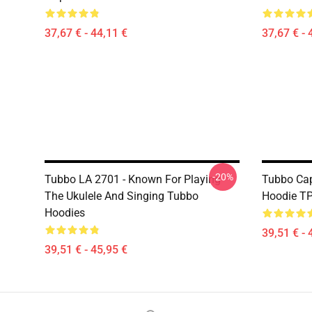
37,67 € - 44,11 €
37,67 € - 
-20%
Tubbo LA 2701 - Known For Playing
Tubbo Cap
The Ukulele And Singing Tubbo
Hoodie T
Hoodies
39,51 € - 
39,51 € - 45,95 €
Footer