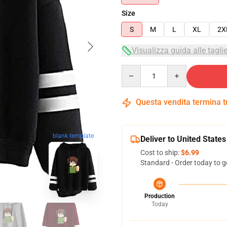
Size
S
M
L
XL
2X
Visualizza guida alle tagli
Quantity
Questa vendita termina 
blank template
Deliver to United States
Cost to ship:
$6.99
Standard - Order today to g
Production
Today