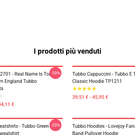
I prodotti più venduti
-20%
2701 - Real Name Is Toby
Tubbo Cappuccini - Tubbo E
om England Tubbo
Classic Hoodie TP1211
ts
39,51 € - 45,95 €
44,11 €
-20%
atshirts - Tubbo Green
Tubbo Hoodies - Lovejoy Fan
weatshirt
Band Pullover Hoodie