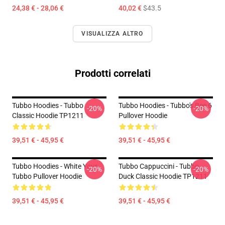
24,38 € - 28,06 €
40,02 €
$43.5
VISUALIZZA ALTRO
Prodotti correlati
Tubbo Hoodies - Tubbo
Tubbo Hoodies - Tubbo's Bee 6
-20%
-20%
Classic Hoodie TP1211
Pullover Hoodie
39,51 € - 45,95 €
39,51 € - 45,95 €
Tubbo Hoodies - White Your
Tubbo Cappuccini - Tubbo
-20%
-20%
Tubbo Pullover Hoodie
Duck Classic Hoodie TP1211
39,51 € - 45,95 €
39,51 € - 45,95 €