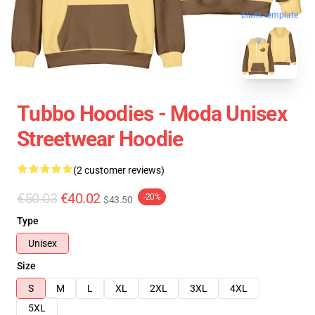
blank template
Tubbo Hoodies - Moda Unisex
Streetwear Hoodie
(2 customer reviews)
€50.03
€40.02
-20%
$43.50
Type
Unisex
Size
S
M
L
XL
2XL
3XL
4XL
5XL