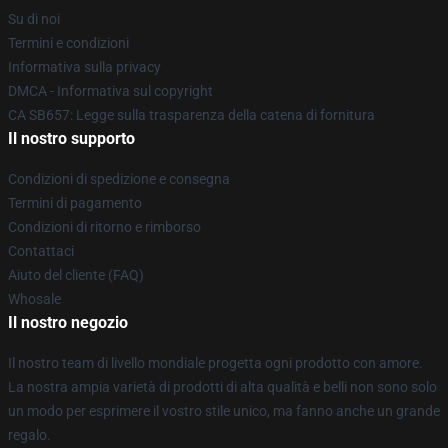
Su di noi
Termini e condizioni
Informativa sulla privacy
DMCA - Informativa sul copyright
CA SB657: Legge sulla trasparenza della catena di fornitura
Il nostro supporto
Condizioni di spedizione e consegna
Termini di pagamento
Condizioni di ritorno e rimborso
Contattaci
Aiuto del cliente (FAQ)
Whosale
Il nostro negozio
Il nostro team di livello mondiale progetta ogni prodotto con amore.
La nostra ampia varietà di prodotti di alta qualità e belli non sono solo
un modo per esprimere il vostro stile unico, ma fanno anche un grande
regalo.