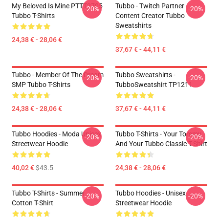
My Beloved Is Mine PTTT2705
Tubbo - Twitch Partner
-20%
-20%
Tubbo T-Shirts
Content Creator Tubbo
Sweatshirts
24,38 € - 28,06 €
37,67 € - 44,11 €
Tubbo - Member Of The Dream
Tubbo Sweatshirts -
-20%
-20%
SMP Tubbo T-Shirts
TubboSweatshirt TP1211
24,38 € - 28,06 €
37,67 € - 44,11 €
Tubbo Hoodies - Moda Unisex
Tubbo T-Shirts - Your Tommy
-20%
-20%
Streetwear Hoodie
And Your Tubbo Classic T-Shirt
40,02 €
$43.5
24,38 € - 28,06 €
Tubbo T-Shirts - Summer
Tubbo Hoodies - Unisex
-20%
-20%
Cotton T-Shirt
Streetwear Hoodie