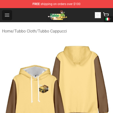
FREE
shipping on orders over $100
Tubbo Store - Official Tubbo Merchandise Shop
Open menu
Home
/
Tubbo Cloth
/
Tubbo Cappucci