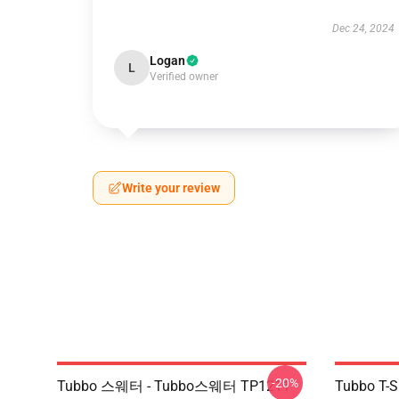
Dec 24, 2024
Logan
L
Verified owner
Write your review
-20%
Tubbo 스웨터 - Tubbo스웨터 TP1211
Tubbo T-Sh