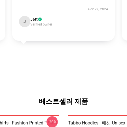
Dec 21, 2024
Jett
J
Verified owner
베스트셀러 제품
-20%
irts - Fashion Printed T-Shirt
Tubbo Hoodies - 패션 Unisex