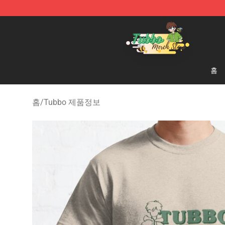
Tubbo Store - Official Tubbo Merchandise Shop
홈
홈
/
Tubbo 제품정보