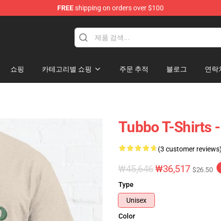
FREE
shipping on orders over $100
쇼핑
카테고리별 쇼핑
주문 추적
블로그
연락
Tubbo T-Shi
(3 customer reviews
₩45,646
₩36,517
$26.50
Type
Unisex
Color