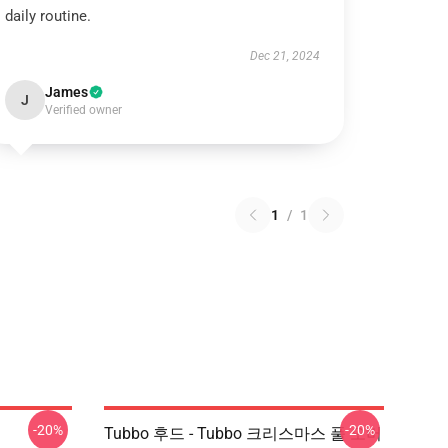
daily routine.
Dec 21, 2024
James
J
Verified owner
1
/
1
-20%
-20%
Tubbo 후드 - Tubbo 크리스마스 풀 오버