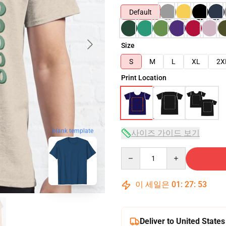
Default
Size
S
M
L
XL
2X
Print Location
blank template
사이즈 가이드 보기
Quantity
이 세일은
01
:
27
:
52
Deliver to United States