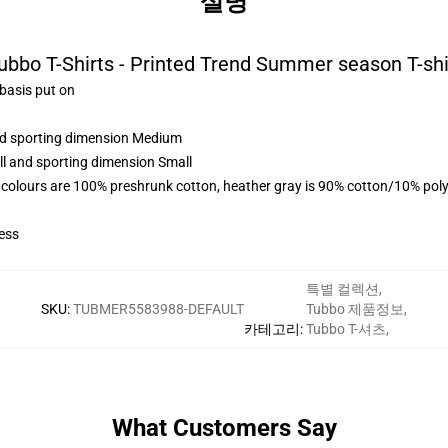
설명
ubbo T-Shirts - Printed Trend Summer season T-shi
 basis put on
and sporting dimension Medium
ll and sporting dimension Small
 colours are 100% preshrunk cotton, heather gray is 90% cotton/10% poly
ess
특별 컬렉션
,
SKU
:
TUBMER5583988-DEFAULT
Tubbo 제품정보
,
카테고리
:
Tubbo T-셔츠
,
What Customers Say