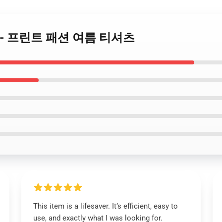
hirts - 프린트 패션 여름 티셔츠
This item is a lifesaver. It’s efficient, easy to
use, and exactly what I was looking for.