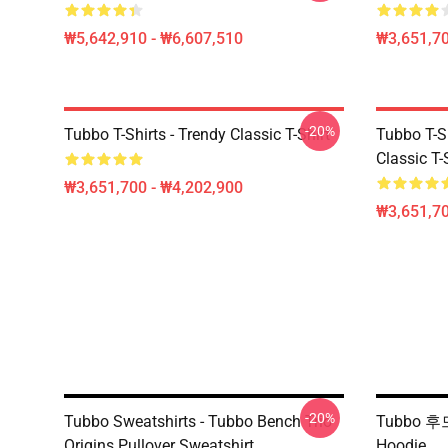
₩5,642,910 - ₩6,607,510
₩3,651,70
-20%
Tubbo T-Shirts - Trendy Classic T-Shirt
Tubbo T-Sh
Classic T-
₩3,651,700 - ₩4,202,900
₩3,651,70
-20%
Tubbo Sweatshirts - Tubbo Bench Trio
Tubbo 후드
Origins Pullover Sweatshirt
Hoodie