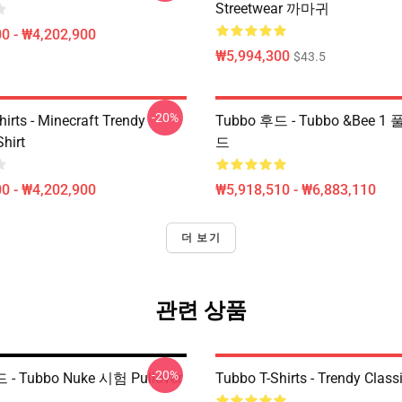
Streetwear 까마귀
0 - ₩4,202,900
₩5,994,300
$43.5
-20%
irts - Minecraft Trendy
Tubbo 후드 - Tubbo &Bee 1
Shirt
드
0 - ₩4,202,900
₩5,918,510 - ₩6,883,110
더 보기
관련 상품
-20%
 - Tubbo Nuke 시험 Pullover
Tubbo T-Shirts - Trendy Classi