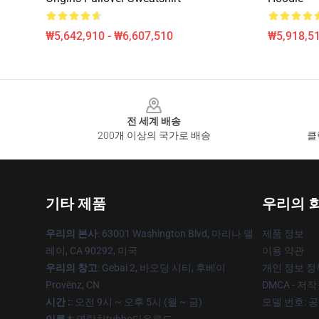
₩5,642,910 - ₩6,607,510
₩5,918,51
Footer
전 세계 배송
200개 이상의 국가로 배송
클
기타 제품
우리의 
우리의 본사
: 63001 Washington Blvd, 마리나 델
제품 정보
레이, CA 90292, 미국
이용 약관
우리의 창고
: Gebai 2, 바오딩 시티, 후베이
개인 정보 정
Provënz, CN
DMCA - 저
시간 :
: 오전 9시 ~ 오후 5시 (월 ~ 금)
모델 번호: 