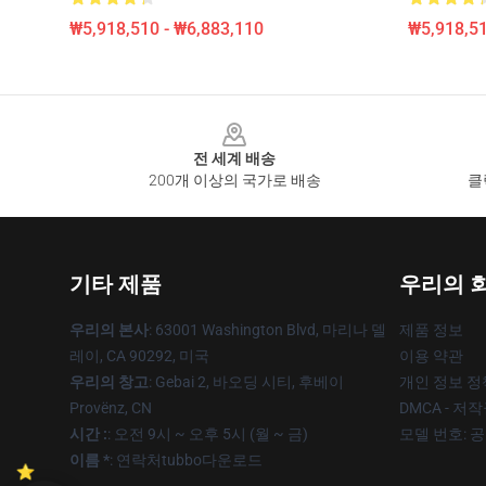
₩5,918,510 - ₩6,883,110
₩5,918,51
Footer
전 세계 배송
200개 이상의 국가로 배송
클
기타 제품
우리의 
우리의 본사
: 63001 Washington Blvd, 마리나 델
제품 정보
레이, CA 90292, 미국
이용 약관
우리의 창고
: Gebai 2, 바오딩 시티, 후베이
개인 정보 정
Provënz, CN
DMCA - 저
시간 :
: 오전 9시 ~ 오후 5시 (월 ~ 금)
모델 번호: 
이름 *
: 연락처tubbo다운로드