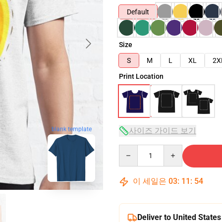
Default
Size
S
M
L
XL
2X
Print Location
blank template
사이즈 가이드 보기
Quantity
이 세일은
03
:
11
:
53
Deliver to United States