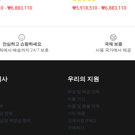
0 - ₩6,883,110
₩5,918,510 - ₩6,883,110
안심하고 쇼핑하세요
국제 보증
릭에서 배송까지 24/7 보호
사용 국가에서 제공
회사
우리의 지원
배송 및 배송 정책
지불 기간
책
반품 및 환불 정책
작권 정책
기타 제품
공급망 투명성 행위
고객지원 (FAQ)
구매하기