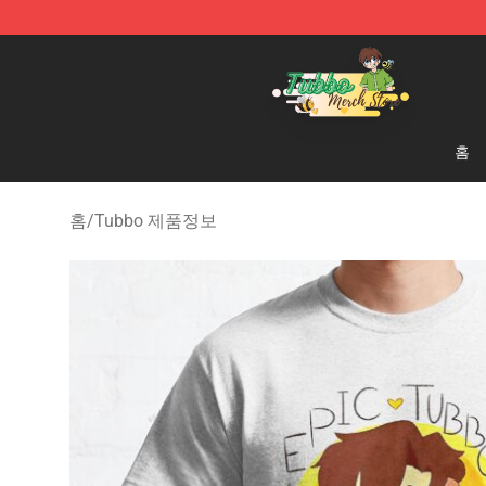
Tubbo Store - Official Tubbo Merchandise Shop
홈
홈
/
Tubbo 제품정보