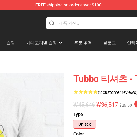
FREE
shipping on orders over $100
쇼핑
카테고리별 쇼핑
주문 추적
블로그
연락
Tubbo 티셔츠 -
(2 customer reviews
₩45,646
₩36,517
$26.50
Type
Unisex
Color