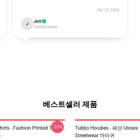
Dec 22, 2024
Jett
J
Verified owner
베스트셀러 제품
-20%
irts - Fashion Printed T-Shirt
Tubbo Hoodies - 패션 Unisex
Streetwear 까마귀