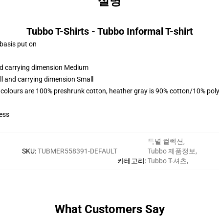
설명
Tubbo T-Shirts - Tubbo Informal T-shirt
 basis put on
and carrying dimension Medium
ll and carrying dimension Small
 colours are 100% preshrunk cotton, heather gray is 90% cotton/10% poly
ess
특별 컬렉션
,
SKU
:
TUBMER558391-DEFAULT
Tubbo 제품정보
,
카테고리
:
Tubbo T-셔츠
,
What Customers Say