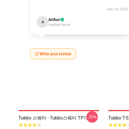
Dec 24, 2024
Arthur
A
Verified owner
Write your review
-20%
Tubbo 스웨터 - Tubbo스웨터 TP1211
Tubbo T-Sh