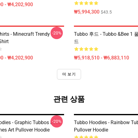
0 - ₩4,202,900
₩5,994,300
$43.5
-20%
irts - Minecraft Trendy
Tubbo 후드 - Tubbo &Bee 1
Shirt
드
0 - ₩4,202,900
₩5,918,510 - ₩6,883,110
더 보기
관련 상품
-20%
dies - Graphic Tubbos Love
Tubbo Hoodies - Rainbow Tu
es Art Pullover Hoodie
Pullover Hoodie