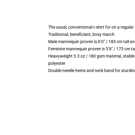
The usual, conventional t-shirt for on a regular
Traditional, beneficiant, boxy match
Male mannequin proven is 6’0″ / 183 cm tall 
Feminine mannequin proven is 5’8″ / 173 cm ta
Heavyweight 5.3 oz / 180 gsm material, stable
polyester
Double-needle hems and neck band for sturdin