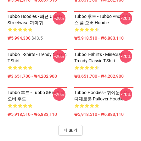
₩5,642,910 - ₩6,607,510
₩3,651,700 - ₩4,202,900
Tubbo Hoodies - 패션 Unisex
Tubbo 후드 - Tubbo 크리스마
-20%
-20%
Streetwear 까마귀
스 풀 오버 Hoodie
₩5,994,300
$43.5
₩5,918,510 - ₩6,883,110
Tubbo T-Shirts - Trendy Classic
Tubbo T-Shirts - Minecraft
-20%
-20%
T-Shirt
Trendy Classic T-Shirt
₩3,651,700 - ₩4,202,900
₩3,651,700 - ₩4,202,900
Tubbo 후드 - Tubbo &Bee 1 풀
Tubbo Hoodies - 귀여운 인쇄
-20%
-20%
오버 후드
다채로운 Pullover Hoodie
₩5,918,510 - ₩6,883,110
₩5,918,510 - ₩6,883,110
더 보기