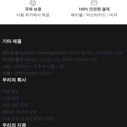
국제 보증
100% 안전한 결제
사용 국가에서 제공
페이팔 / 마스터카드 / 비자
기타 제품
우리의 본사
: 63001 Washington Blvd, 마리나 델 레이, CA 90292, 미국
우리의 창고
: Gebai 2, 바오딩 시티, 후베이 Provënz, CN
시간 :
: 오전 9시 ~ 오후 5시 (월 ~ 금)
이름 *
: 연락처tubbo다운로드
우리의 회사
제품 정보
이용 약관
개인 정보 정책
DMCA - 저작권 정책
모델 번호: 공급망 투명성 행위
우리의 지원