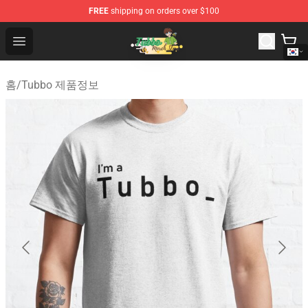
FREE
shipping on orders over $100
Tubbo Store - Official Tubbo Merchandise Shop
Open menu
홈
/
Tubbo 제품정보