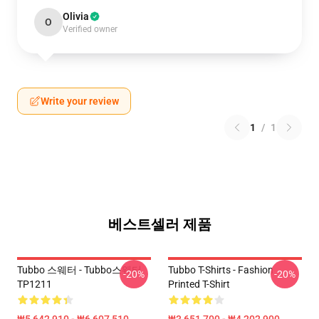
Olivia
O
Verified owner
Write your review
1
/
1
베스트셀러 제품
Tubbo 스웨터 - Tubbo스웨터
Tubbo T-Shirts - Fashion
-20%
-20%
TP1211
Printed T-Shirt