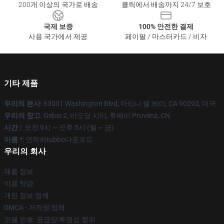
200개 이상의 국가로 배송
클릭에서 배송까지 24/7 보호
국제 보증
100% 안전한 결제
사용 국가에서 제공
페이팔 / 마스터카드 / 비자
기타 제품
우리의 본사
: 63001 Washington Blvd, 마리나 델 레이, CA 90292, 미국
우리의 창고
: Gebai 2, 바오딩 시티, 후베이 Provënz, CN
시간 :
: 오전 9시 ~ 오후 5시 (월 ~ 금)
이름 *
: 연락처tubbo다운로드
우리의 회사
제품 정보
이용 약관
개인 정보 정책
DMCA - 저작권 정책
모델 번호: 공급망 투명성 행위