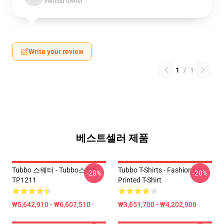
Verified owner
Write your review
1
/
1
베스트셀러 제품
Tubbo 스웨터 - Tubbo스웨터
Tubbo T-Shirts - Fashion
-20%
-20%
TP1211
Printed T-Shirt
₩5,642,910 - ₩6,607,510
₩3,651,700 - ₩4,202,900