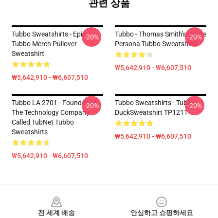
관련 상품
Tubbo Sweatshirts - Epic
Tubbo - Thomas Smith's Online
-20%
-20%
Tubbo Merch Pullover
Persona Tubbo Sweatshirts
Sweatshirt
₩5,642,910 - ₩6,607,510
₩5,642,910 - ₩6,607,510
Tubbo LA 2701 - Founder Of
Tubbo Sweatshirts - Tubbo
-20%
-20%
The Technology Company
DuckSweatshirt TP1211
Called TubNet Tubbo
Sweatshirts
₩5,642,910 - ₩6,607,510
₩5,642,910 - ₩6,607,510
Footer
전 세계 배송
안심하고 쇼핑하세요