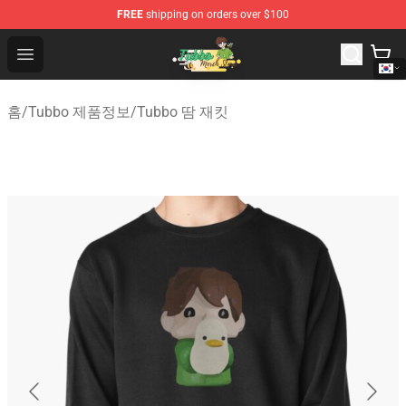
FREE
shipping on orders over $100
Tubbo Store - Official Tubbo Merchandise Shop
Open menu
홈
/
Tubbo 제품정보
/
Tubbo 땀 재킷