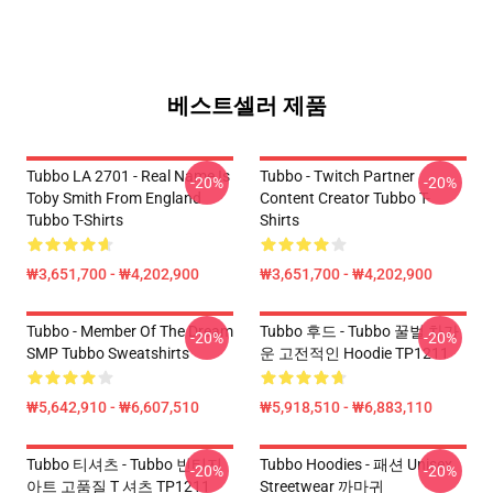
베스트셀러 제품
Tubbo LA 2701 - Real Name Is
Tubbo - Twitch Partner
-20%
-20%
Toby Smith From England
Content Creator Tubbo T-
Tubbo T-Shirts
Shirts
₩3,651,700 - ₩4,202,900
₩3,651,700 - ₩4,202,900
Tubbo - Member Of The Dream
Tubbo 후드 - Tubbo 꿀벌 차가
-20%
-20%
SMP Tubbo Sweatshirts
운 고전적인 Hoodie TP1211
₩5,642,910 - ₩6,607,510
₩5,918,510 - ₩6,883,110
Tubbo 티셔츠 - Tubbo 빈티지
Tubbo Hoodies - 패션 Unisex
-20%
-20%
아트 고품질 T 셔츠 TP1211
Streetwear 까마귀