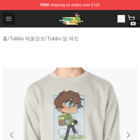
FREE
shipping on orders over $100
Tubbo Store - Official Tubbo Merchandise Shop
Open menu
홈
/
Tubbo 제품정보
/
Tubbo 땀 재킷