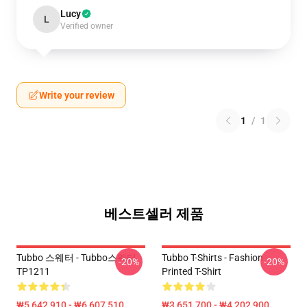
Lucy
L
Verified owner
Write your review
1
/
1
베스트셀러 제품
Tubbo 스웨터 - Tubbo스웨터
Tubbo T-Shirts - Fashion
-20%
-20%
TP1211
Printed T-Shirt
₩5,642,910 - ₩6,607,510
₩3,651,700 - ₩4,202,900