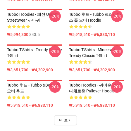
Tubbo Hoodies - 패션 Unisex
Tubbo 후드 - Tubbo 크리스마
-20%
-20%
Streetwear 까마귀
스 풀 오버 Hoodie
₩5,994,300
$43.5
₩5,918,510 - ₩6,883,110
Tubbo T-Shirts - Trendy Classic
Tubbo T-Shirts - Minecraft
-20%
-20%
T-Shirt
Trendy Classic T-Shirt
₩3,651,700 - ₩4,202,900
₩3,651,700 - ₩4,202,900
Tubbo 후드 - Tubbo &Bee 1 풀
Tubbo Hoodies - 귀여운 인쇄
-20%
-20%
오버 후드
다채로운 Pullover Hoodie
₩5,918,510 - ₩6,883,110
₩5,918,510 - ₩6,883,110
더 보기