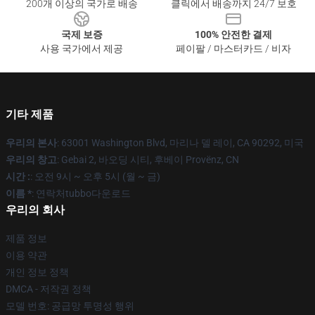
200개 이상의 국가로 배송
클릭에서 배송까지 24/7 보호
국제 보증
100% 안전한 결제
사용 국가에서 제공
페이팔 / 마스터카드 / 비자
기타 제품
우리의 본사
: 63001 Washington Blvd, 마리나 델 레이, CA 90292, 미국
우리의 창고
: Gebai 2, 바오딩 시티, 후베이 Provënz, CN
시간 :
: 오전 9시 ~ 오후 5시 (월 ~ 금)
이름 *
: 연락처tubbo다운로드
우리의 회사
제품 정보
이용 약관
개인 정보 정책
DMCA - 저작권 정책
모델 번호: 공급망 투명성 행위