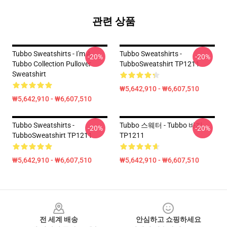
관련 상품
Tubbo Sweatshirts - I'm A
Tubbo Sweatshirts -
-20%
-20%
Tubbo Collection Pullover
TubboSweatshirt TP1211
Sweatshirt
₩5,642,910 - ₩6,607,510
₩5,642,910 - ₩6,607,510
Tubbo Sweatshirts -
Tubbo 스웨터 - Tubbo 바지
-20%
-20%
TubboSweatshirt TP1211
TP1211
₩5,642,910 - ₩6,607,510
₩5,642,910 - ₩6,607,510
Footer
전 세계 배송
안심하고 쇼핑하세요