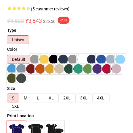
(5 customer reviews)
¥4,803
¥3,843
-20%
$26.50
Type
Unisex
Color
Default
Size
S
M
L
XL
2XL
3XL
4XL
5XL
Print Location