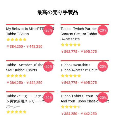
最高の売り手製品
My Beloved Is Mine PTTT2705
Tubbo - Twitch Partner
-20%
-20%
Tubbo T-Shirts
Content Creator Tubbo
Sweatshirts
￥384,250 - ￥442,250
￥593,775 - ￥695,275
Tubbo - Member Of The Dream
Tubbo Sweatshirts -
-20%
-20%
SMP Tubbo T-Shirts
TubboSweatshirt TP1211
￥384,250 - ￥442,250
￥593,775 - ￥695,275
Tubbo パーカー - ファッショ
Tubbo T-Shirts - Your Tommy
-20%
-20%
ン男女兼用ストリートウェア
And Your Tubbo Classic T-Shirt
パーカー
￥384,250 - ￥442,250