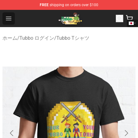
FREE
shipping on orders over $100
Tubbo Store - Official Tubbo Merchandise Shop
Open menu
ホーム
/
Tubbo ログイン
/
Tubbo Tシャツ