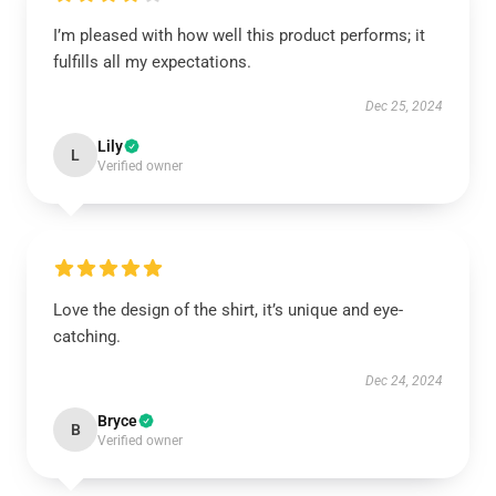
I’m pleased with how well this product performs; it
fulfills all my expectations.
Dec 25, 2024
Lily
L
Verified owner
Love the design of the shirt, it’s unique and eye-
catching.
Dec 24, 2024
Bryce
B
Verified owner