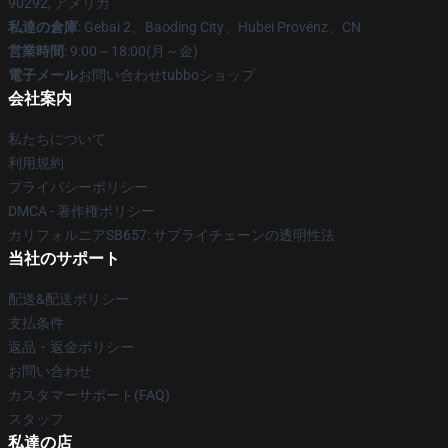
90292, アメリカ
私達の倉庫
: Gebai 2、Baoding City、Hubei Provënz、CN
営業時間
: 9:00～18:00(月～金)
電子メール
お問い合わせtubboショップ
会社案内
私たちについて
利用規約
プライバシーポリシー
DMCA - 著作権ポリシー
カリフォルニアSB657: サプライチェーンの透明性法
当社のサポート
配送&配送ポリシー
支払条件
返品・返金ポリシー
お問い合わせ
カスタマーサポート(FAQ)
スタッフ
私達の店