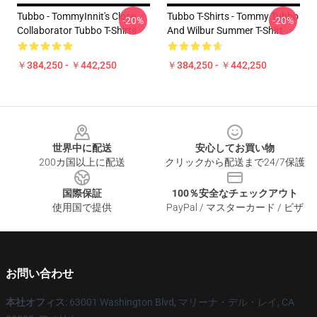
Tubbo - TommyInnit's Close
Tubbo T-Shirts - Tommy Tubbo
-20%
-20%
Collaborator Tubbo T-Shirts
And Wilbur Summer T-Shirt
￥384,250 - ￥442,250
￥384,250 - ￥442,250
Footer
世界中に配送
安心してお買い物
200カ国以上に配送
クリックから配送まで24/7保護
国際保証
100％安全なチェックアウト
使用国で提供
PayPal / マスターカード / ビザ
お問い合わせ
本社オフィス
: 63001 Washington Blvd, マリーナ・デル・レイ, CA