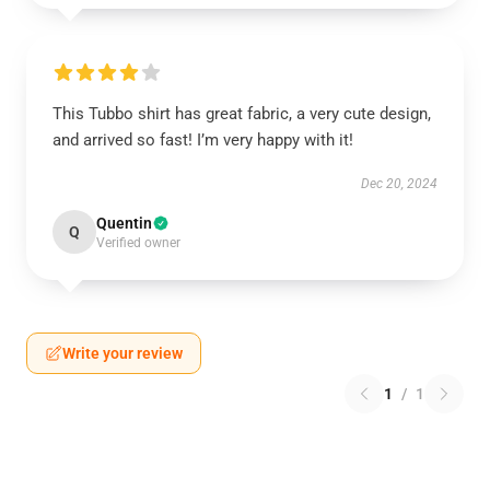
This Tubbo shirt has great fabric, a very cute design,
and arrived so fast! I’m very happy with it!
Dec 20, 2024
Quentin
Q
Verified owner
Write your review
1
/
1