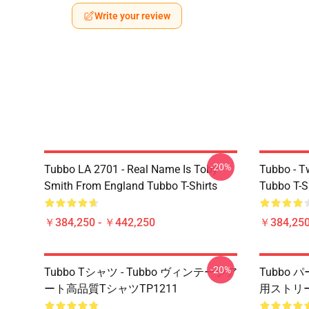
Write your review
-20%
Tubbo LA 2701 - Real Name Is Toby
Tubbo - T
Smith From England Tubbo T-Shirts
Tubbo T-S
￥384,250 - ￥442,250
￥384,250
-20%
Tubbo Tシャツ - Tubbo ヴィンテージア
Tubbo
ート高品質TシャツTP1211
用ストリ