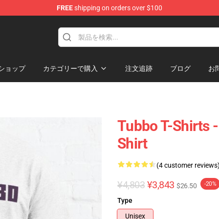
FREE
shipping on orders over $100
ショップ
カテゴリーで購入
注文追跡
ブログ
お
Tubbo T-Shirts -
Shirt
(4 customer reviews
¥4,803
¥3,843
-20%
$26.50
Type
Unisex