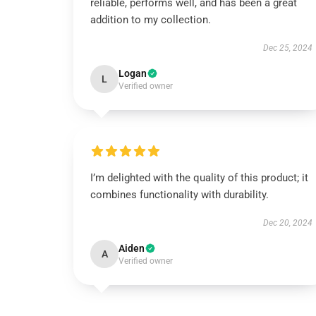
reliable, performs well, and has been a great
addition to my collection.
Dec 25, 2024
Logan
L
Verified owner
I’m delighted with the quality of this product; it
combines functionality with durability.
Dec 20, 2024
Aiden
A
Verified owner