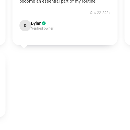
become an essential part of my routine.
Dec 22, 2024
Dylan
D
Verified owner