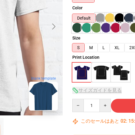
Color
Default
Size
S
M
L
XL
2X
Print Location
blank template
サイズガイドを見る
Quantity
このセールはあと
02
:
15