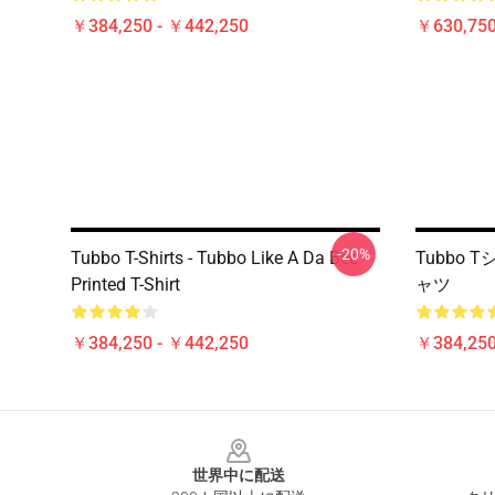
￥384,250 - ￥442,250
￥630,75
-20%
Tubbo T-Shirts - Tubbo Like A Da Bee
Tubbo 
Printed T-Shirt
ャツ
￥384,250 - ￥442,250
￥384,250
Footer
世界中に配送