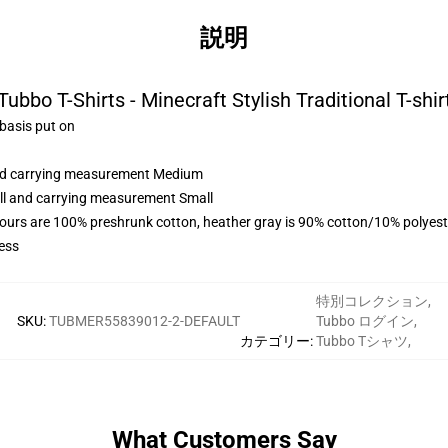
説明
Tubbo T-Shirts - Minecraft Stylish Traditional T-shir
 basis put on
 and carrying measurement Medium
all and carrying measurement Small
lours are 100% preshrunk cotton, heather gray is 90% cotton/10% polyest
ess
特別コレクション
,
SKU
:
TUBMER55839012-2-DEFAULT
Tubbo ログイン
,
カテゴリー
:
Tubbo Tシャツ
,
What Customers Say