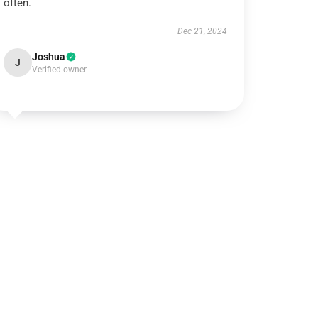
often.
Dec 21, 2024
Joshua
J
Verified owner