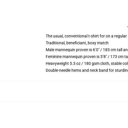
The usual, conventional t-shirt for on a regular
Traditional, beneficiant, boxy match
Male mannequin proven is 6’0″ / 183 cm tall
Feminine mannequin proven is 5’8″ / 173 cm t
Heavyweight 5.3 oz / 180 gsm cloth, stable co
Double-needle hems and neck band for sturdin