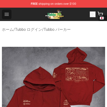
FREE
shipping on orders over $100
Tubbo Store - Official Tubbo Merchandise Shop
Open menu
ホーム
/
Tubbo ログイン
/
Tubbo パーカー