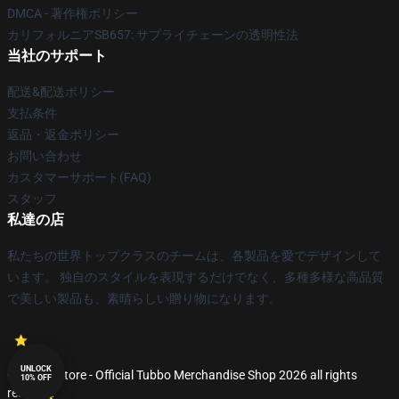
DMCA - 著作権ポリシー
カリフォルニアSB657: サプライチェーンの透明性法
当社のサポート
配送&配送ポリシー
支払条件
返品・返金ポリシー
お問い合わせ
カスタマーサポート(FAQ)
スタッフ
私達の店
私たちの世界トップクラスのチームは、各製品を愛でデザインして
います。 独自のスタイルを表現するだけでなく、多種多様な高品質
で美しい製品も、素晴らしい贈り物になります。
UNLOCK
© Tubbo Store - Official Tubbo Merchandise Shop 2026 all rights
10% OFF
reserved