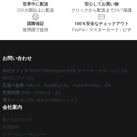
世界中に配送
安心してお買い物
200カ国以上に配送
クリックから配送まで24/7保護
国際保証
100％安全なチェックアウト
使用国で提供
PayPal / マスターカード / ビザ
お問い合わせ
本社オフィス
: 63001 Washington Blvd, マリーナ・デル・レイ, CA
90292, アメリカ
私達の倉庫
: Gebai 2、Baoding City、Hubei Provënz、CN
営業時間
: 9:00～18:00(月～金)
電子メール
お問い合わせtubboショップ
会社案内
私たちについて
利用規約
プライバシーポリシー