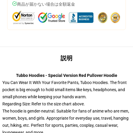
商品が届かない場合は全額返金
説明
Tubbo Hoodies - Special Version Red Pullover Hoodie
You Can Wear It With Your Favorite Pants, Tuboo Hoodies. The front
pocket is big enough to hold small items like keys, headphones, and
small phones while keeping your hands warm.
Regarding Size: Refer to the size chart above.
The hoodie is gender-neutral. Suitable for fans of anime who are men,
women, boys, and girls. Appropriate for everyday use, travel, hanging
out, hiking, etc. Perfect for sports, parties, cosplay, casual wear,
loungewear, and more.