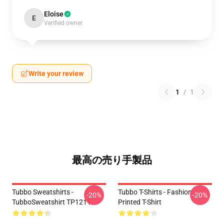
Eloise
E
Verified owner
Write your review
1
/
1
最高の売り手製品
Tubbo Sweatshirts -
Tubbo T-Shirts - Fashion
-20%
-20%
TubboSweatshirt TP1211
Printed T-Shirt