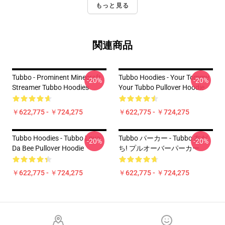
もっと見る
関連商品
Tubbo - Prominent Minecraft
Tubbo Hoodies - Your Tommy
-20%
-20%
Streamer Tubbo Hoodies
Your Tubbo Pullover Hoodie
￥622,775 - ￥724,275
￥622,775 - ￥724,275
Tubbo Hoodies - Tubbo Lova
Tubbo パーカー - Tubbo 友だ
-20%
-20%
Da Bee Pullover Hoodie
ち! プルオーバーパーカー
￥622,775 - ￥724,275
￥622,775 - ￥724,275
Footer