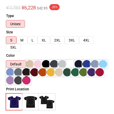
¥7,785
¥6,228
-20%
$42.95
Type
Unisex
Size
S
M
L
XL
2XL
3XL
4XL
5XL
Color
Default
Print Location