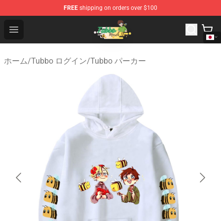
FREE
shipping on orders over $100
Tubbo Store - Official Tubbo Merchandise Shop
Open menu
ホーム
/
Tubbo ログイン
/
Tubbo パーカー