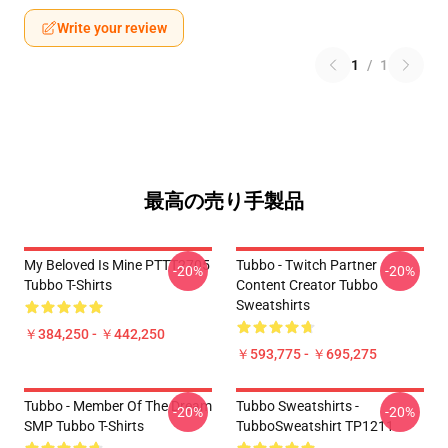
Write your review
1
/
1
最高の売り手製品
My Beloved Is Mine PTTT2705
Tubbo - Twitch Partner
-20%
-20%
Tubbo T-Shirts
Content Creator Tubbo
Sweatshirts
￥384,250 - ￥442,250
￥593,775 - ￥695,275
Tubbo - Member Of The Dream
Tubbo Sweatshirts -
-20%
-20%
SMP Tubbo T-Shirts
TubboSweatshirt TP1211