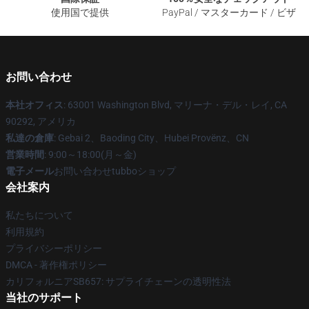
使用国で提供
PayPal / マスターカード / ビザ
お問い合わせ
本社オフィス
: 63001 Washington Blvd, マリーナ・デル・レイ, CA
90292, アメリカ
私達の倉庫
: Gebai 2、Baoding City、Hubei Provënz、CN
営業時間
: 9:00～18:00(月～金)
電子メール
お問い合わせtubboショップ
会社案内
私たちについて
利用規約
プライバシーポリシー
DMCA - 著作権ポリシー
カリフォルニアSB657: サプライチェーンの透明性法
当社のサポート