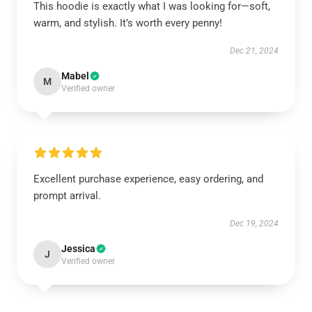
This hoodie is exactly what I was looking for—soft,
warm, and stylish. It’s worth every penny!
Dec 21, 2024
Mabel
M
Verified owner
Excellent purchase experience, easy ordering, and
prompt arrival.
Dec 19, 2024
Jessica
J
Verified owner