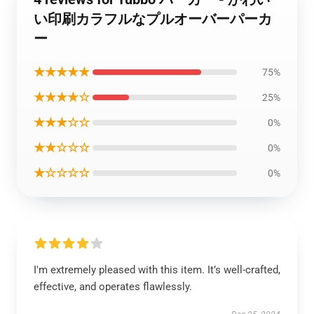
い印刷カラフルなプルオーバーパーカ
ー
★★★★★
75%
★★★★☆
25%
★★★☆☆
0%
★★☆☆☆
0%
★☆☆☆☆
0%
I'm extremely pleased with this item. It’s well-crafted,
effective, and operates flawlessly.