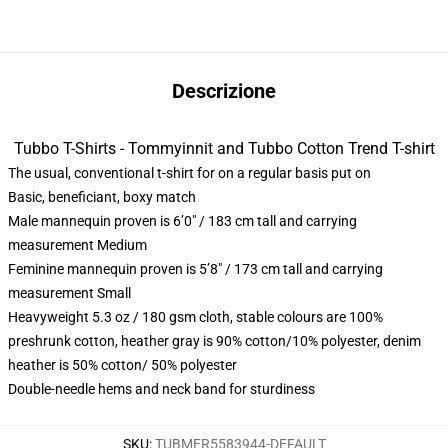
Descrizione
Tubbo T-Shirts - Tommyinnit and Tubbo Cotton Trend T-shirt
The usual, conventional t-shirt for on a regular basis put on
Basic, beneficiant, boxy match
Male mannequin proven is 6’0″ / 183 cm tall and carrying
measurement Medium
Feminine mannequin proven is 5’8″ / 173 cm tall and carrying
measurement Small
Heavyweight 5.3 oz / 180 gsm cloth, stable colours are 100%
preshrunk cotton, heather gray is 90% cotton/10% polyester, denim
heather is 50% cotton/ 50% polyester
Double-needle hems and neck band for sturdiness
SKU
:
TUBMER5583944-DEFAULT