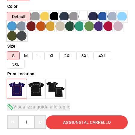
Color
Default
Size
S
M
L
XL
2XL
3XL
4XL
5XL
Print Location
Visualizza guida alle taglie
Quantity
AGGIUNGI AL CARRELLO