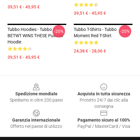
39,51 € - 45,95 €
39,51 € - 45,95 €
Tubbo Hoodies - Tubbo
Tubbo T-Shirts - Tubbo
-20%
-20%
BETWT WINS THESE Pullover
Moment Red T-Shirt
Hoodie
24,38 € - 28,06 €
39,51 € - 45,95 €
Footer
Spedizione mondiale
Acquista in tutta sicurezza
Spediamo in oltre 200 paesi
Protetto 24/7 dai clic alla
consegna
Garanzia internazionale
Pagamento sicuro al 100%
Offerto nel paese di utilizzo
PayPal / MasterCard / Visa