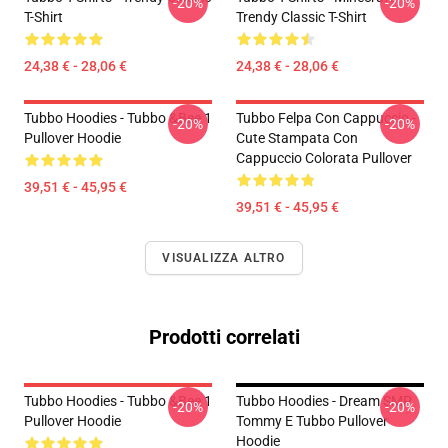
-20%
-20%
T-Shirt
Trendy Classic T-Shirt
24,38 € - 28,06 €
24,38 € - 28,06 €
Tubbo Hoodies - Tubbo &Bee 1
Tubbo Felpa Con Cappuccio -
-20%
-20%
Pullover Hoodie
Cute Stampata Con
Cappuccio Colorata Pullover
39,51 € - 45,95 €
39,51 € - 45,95 €
VISUALIZZA ALTRO
Prodotti correlati
Tubbo Hoodies - Tubbo &Bee 1
Tubbo Hoodies - Dream SMP
-20%
-20%
Pullover Hoodie
Tommy E Tubbo Pullover
Hoodie