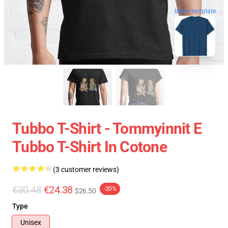
blank template
Tubbo T-Shirt - Tommyinnit E
Tubbo T-Shirt In Cotone
(3 customer reviews)
€30.48
€24.38
-20%
$26.50
Type
Unisex