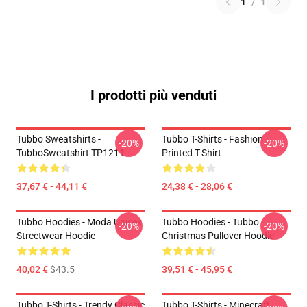
1
/
1
I prodotti più venduti
Tubbo Sweatshirts -
Tubbo T-Shirts - Fashion
-20%
-20%
TubboSweatshirt TP1211
Printed T-Shirt
37,67 € - 44,11 €
24,38 € - 28,06 €
Tubbo Hoodies - Moda Unisex
Tubbo Hoodies - Tubbo
-20%
-20%
Streetwear Hoodie
Christmas Pullover Hoodie
40,02 €
$43.5
39,51 € - 45,95 €
Tubbo T-Shirts - Trendy Classic
Tubbo T-Shirts - Minecraft