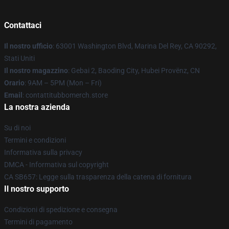
Contattaci
Il nostro ufficio
: 63001 Washington Blvd, Marina Del Rey, CA 90292,
Stati Uniti
Il nostro magazzino
: Gebai 2, Baoding City, Hubei Provënz, CN
Orario
: 9AM – 5PM (Mon – Fri)
Email
: contattitubbomerch.store
La nostra azienda
Su di noi
Termini e condizioni
Informativa sulla privacy
DMCA - Informativa sul copyright
CA SB657: Legge sulla trasparenza della catena di fornitura
Il nostro supporto
Condizioni di spedizione e consegna
Termini di pagamento