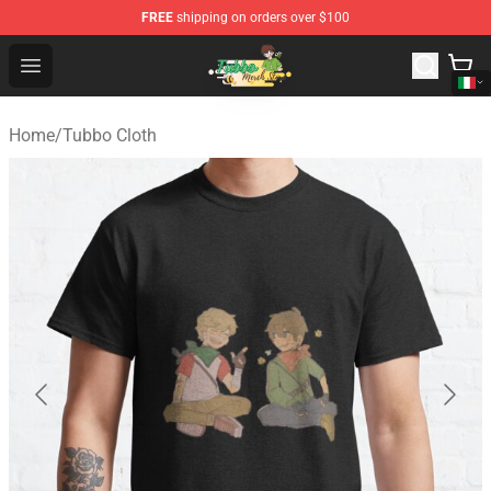
FREE
shipping on orders over $100
Tubbo Store - Official Tubbo Merchandise Shop
Open menu
Home
/
Tubbo Cloth