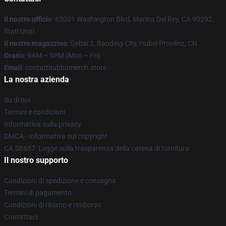
Il nostro ufficio
: 63001 Washington Blvd, Marina Del Rey, CA 90292,
Stati Uniti
Il nostro magazzino
: Gebai 2, Baoding City, Hubei Provënz, CN
Orario
: 9AM – 5PM (Mon – Fri)
Email
: contattitubbomerch.store
La nostra azienda
Su di noi
Termini e condizioni
Informativa sulla privacy
DMCA - Informativa sul copyright
CA SB657: Legge sulla trasparenza della catena di fornitura
Il nostro supporto
Condizioni di spedizione e consegna
Termini di pagamento
Condizioni di ritorno e rimborso
Contattaci