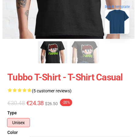
blank template
Tubbo T-Shirt - T-Shirt Casual
(5 customer reviews)
€30.48
€24.38
-20%
$26.50
Type
Unisex
Color