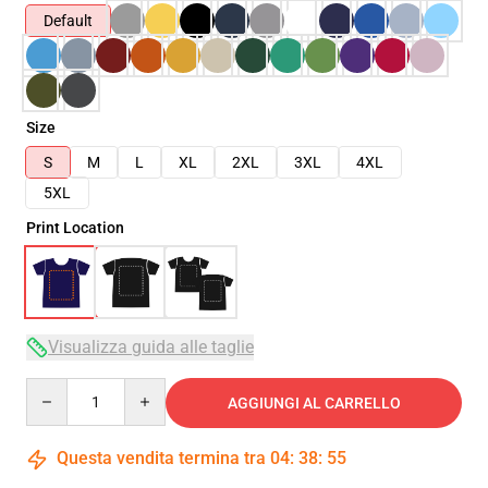
Default
Size
S
M
L
XL
2XL
3XL
4XL
5XL
Print Location
Visualizza guida alle taglie
Quantity
AGGIUNGI AL CARRELLO
Questa vendita termina tra
04
:
38
:
54