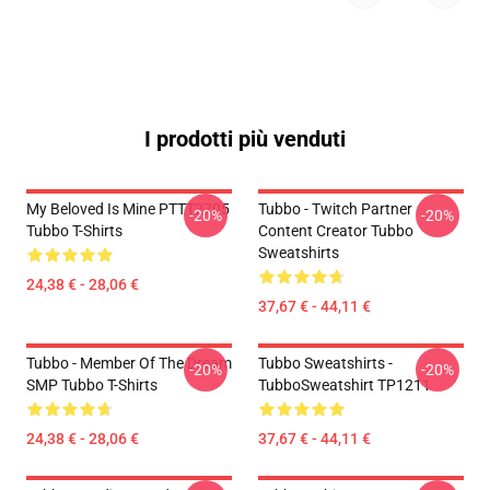
I prodotti più venduti
My Beloved Is Mine PTTT2705
Tubbo - Twitch Partner
-20%
-20%
Tubbo T-Shirts
Content Creator Tubbo
Sweatshirts
24,38 € - 28,06 €
37,67 € - 44,11 €
Tubbo - Member Of The Dream
Tubbo Sweatshirts -
-20%
-20%
SMP Tubbo T-Shirts
TubboSweatshirt TP1211
24,38 € - 28,06 €
37,67 € - 44,11 €