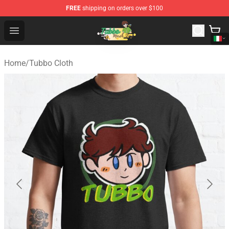
FREE
shipping on orders over $100
Tubbo Store - Official Tubbo Merchandise Shop
Open menu
Home
/
Tubbo Cloth