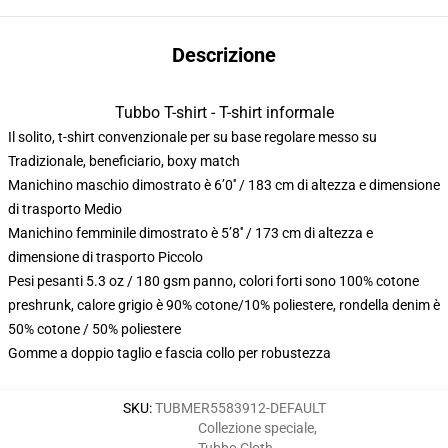
Descrizione
Tubbo T-shirt - T-shirt informale
Il solito, t-shirt convenzionale per su base regolare messo su
Tradizionale, beneficiario, boxy match
Manichino maschio dimostrato è 6’0′′ / 183 cm di altezza e dimensione
di trasporto Medio
Manichino femminile dimostrato è 5’8′′ / 173 cm di altezza e
dimensione di trasporto Piccolo
Pesi pesanti 5.3 oz / 180 gsm panno, colori forti sono 100% cotone
preshrunk, calore grigio è 90% cotone/10% poliestere, rondella denim è
50% cotone / 50% poliestere
Gomme a doppio taglio e fascia collo per robustezza
SKU
:
TUBMER5583912-DEFAULT
Collezione speciale
,