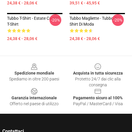
24,38 € - 28,06 €
39,51 € - 45,95 €
Tubbo T-Shirt - Estate Casual
Tubbo Magliette - Tubbo T-
-20%
-20%
T-Shirt
Shirt Di Moda
24,38 € - 28,06 €
24,38 € - 28,06 €
Footer
Spedizione mondiale
Acquista in tutta sicurezza
Spediamo in oltre 200 paesi
Protetto 24/7 dai clic alla
consegna
Garanzia internazionale
Pagamento sicuro al 100%
Offerto nel paese di utilizzo
PayPal / MasterCard / Visa
Contattaci