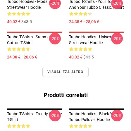
Tubbo Hoodies - Moda Unisex
Tubbo T-Shirts - Your Tommy
-20%
-20%
Streetwear Hoodie
And Your Tubbo Classic T-Shirt
40,02 €
$43.5
24,38 € - 28,06 €
Tubbo T-Shirts - Summer
Tubbo Hoodies - Unisex
-20%
-20%
Cotton T-Shirt
Streetwear Hoodie
24,38 € - 28,06 €
40,02 €
$43.5
VISUALIZZA ALTRO
Prodotti correlati
Tubbo T-Shirts - Trendy Classic
Tubbo Hoodies - Black Your
-20%
-20%
T-Shirt
Tubbo Pullover Hoodie