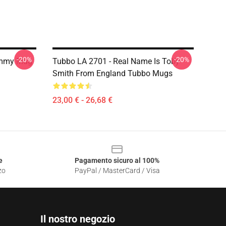
-20%
-20%
ommy Mug
Tubbo LA 2701 - Real Name Is Toby
Smith From England Tubbo Mugs
23,00 € - 26,68 €
e
Pagamento sicuro al 100%
zo
PayPal / MasterCard / Visa
Il nostro negozio