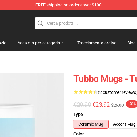
FREE
shipping on orders over $100
zio
Acquista per categoria
Tracciamento ordine
Blog
Tubbo Mugs - 
(2 customer reviews
€29.90
€23.92
-20%
$26.00
Type
Ceramic Mug
Accent Mug
Color