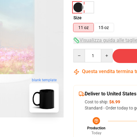
Size
11 oz
15 oz
Visualizza guida alle tagli
Quantity
Questa vendita termina 
blank template
Deliver to United States
Cost to ship:
$6.99
Standard - Order today to g
Production
Today