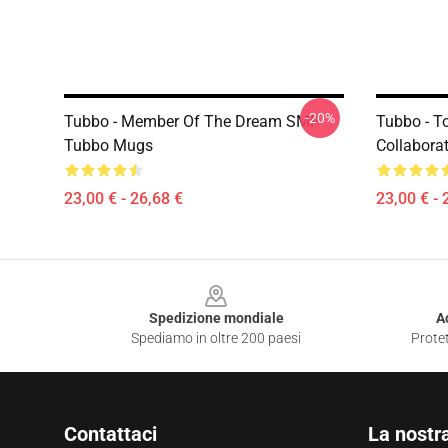
-20%
Tubbo - Member Of The Dream SMP
Tubbo - T
Tubbo Mugs
Collabora
23,00 € - 26,68 €
23,00 € - 
Footer
Spedizione mondiale
A
Spediamo in oltre 200 paesi
Protet
Contattaci
La nostr