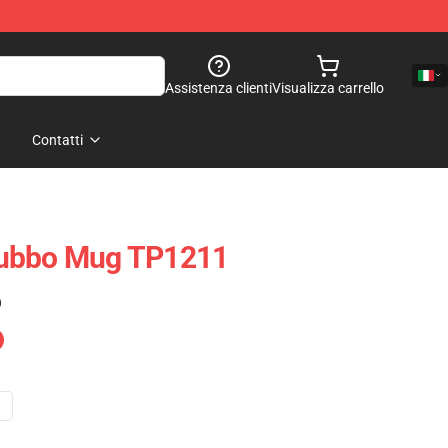
Assistenza clienti
Visualizza carrello
Contatti
Tubbo Mug TP1211
)