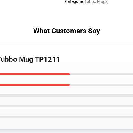
Categorie
:
Tubbo Mugs
,
What Customers Say
 Tubbo Mug TP1211