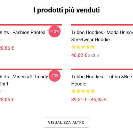
I prodotti più venduti
-20%
irts - Fashion Printed T-Shirt
Tubbo Hoodies - Moda Unise
Streetwear Hoodie
28,06 €
40,02 €
$43.5
-20%
irts - Minecraft Trendy
Tubbo Hoodies - Tubbo &Bee 
Shirt
Hoodie
28,06 €
39,51 € - 45,95 €
VISUALIZZA ALTRO