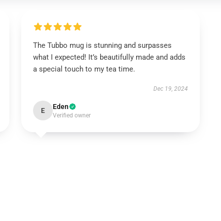
The Tubbo mug is stunning and surpasses
what I expected! It’s beautifully made and adds
a special touch to my tea time.
Dec 19, 2024
Eden
E
Verified owner