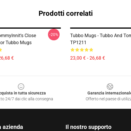
Prodotti correlati
-20%
ommyInnit's Close
Tubbo Mugs - Tubbo And T
tor Tubbo Mugs
TP1211
26,68 €
23,00 € - 26,68 €
cquista in tutta sicurezza
Garanzia internazional
to 24/7 dai clic alla consegna
Offerto nel paese di utiliz
a azienda
Il nostro supporto