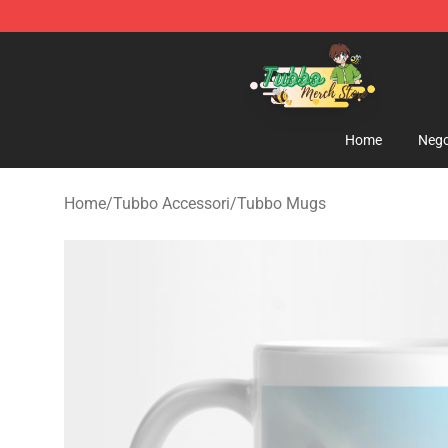
Tubbo Store - Official Tubbo Merchandise Shop
Home
Nego
Home
/
Tubbo Accessori
/
Tubbo Mugs