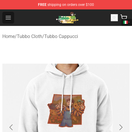
FREE
shipping on orders over $100
Tubbo Store - Official Tubbo Merchandise Shop
Open menu
Home
/
Tubbo Cloth
/
Tubbo Cappucci