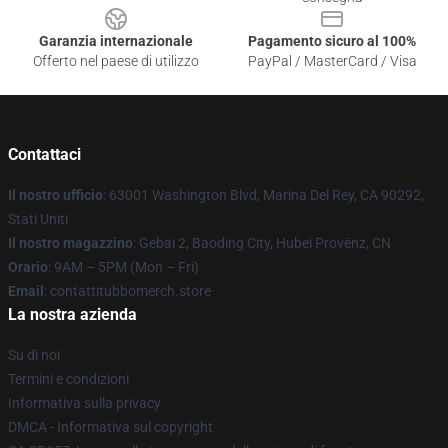
Garanzia internazionale
Pagamento sicuro al 100%
Offerto nel paese di utilizzo
PayPal / MasterCard / Visa
Contattaci
Il nostro ufficio
: 63001 Washington Blvd, Marina Del Rey, CA 90292,
Stati Uniti
Il nostro magazzino
: Gebai 2, Baoding City, Hubei Provënz, CN
Orario
: 9AM – 5PM (Mon – Fri)
Email
: contattitubbomerch.store
La nostra azienda
Su di noi
Termini e condizioni
Informativa sulla privacy
DMCA - Informativa sul copyright