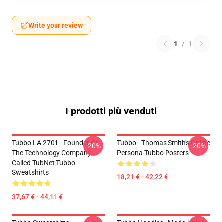
Write your review
1
/
1
I prodotti più venduti
Tubbo LA 2701 - Founder Of
Tubbo - Thomas Smith's Online
-20%
-20%
The Technology Company
Persona Tubbo Posters
Called TubNet Tubbo
Sweatshirts
18,21 € - 42,22 €
37,67 € - 44,11 €