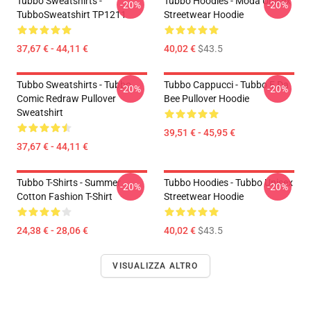
Tubbo Sweatshirts -
Tubbo Hoodies - Moda Unisex
-20%
-20%
TubboSweatshirt TP1211
Streetwear Hoodie
37,67 € - 44,11 €
40,02 €
$43.5
Tubbo Sweatshirts - Tubbo
Tubbo Cappucci - Tubbo E Da
-20%
-20%
Comic Redraw Pullover
Bee Pullover Hoodie
Sweatshirt
39,51 € - 45,95 €
37,67 € - 44,11 €
Tubbo T-Shirts - Summer
Tubbo Hoodies - Tubbo Unisex
-20%
-20%
Cotton Fashion T-Shirt
Streetwear Hoodie
24,38 € - 28,06 €
40,02 €
$43.5
VISUALIZZA ALTRO