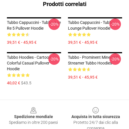
Prodotti correlati
Tubbo Cappuccini - Tubbo Ape
Tubbo Cappuccini - Tubbo
-20%
-20%
Re 5 Pullover Hoodie
Lounge Pullover Hoodie
39,51 € - 45,95 €
39,51 € - 45,95 €
Tubbo Hoodies - Cartoon
Tubbo - Prominent Minecraft
-20%
-20%
Colorful Casual Pullover
Streamer Tubbo Hoodies
Hoodie
39,51 € - 45,95 €
40,02 €
$43.5
Footer
Spedizione mondiale
Acquista in tutta sicurezza
Spediamo in oltre 200 paesi
Protetto 24/7 dai clic alla
consegna