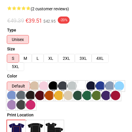
(2 customer reviews)
€49.39
€39.51
-20%
$42.95
Type
Unisex
Size
S
M
L
XL
2XL
3XL
4XL
5XL
Color
Default
Print Location