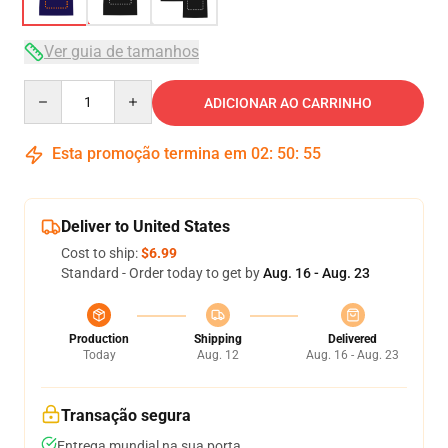
Ver guia de tamanhos
Quantity
ADICIONAR AO CARRINHO
Esta promoção termina em
02
:
50
:
54
Deliver to United States
Cost to ship:
$6.99
Standard - Order today to get by
Aug. 16 - Aug. 23
Production
Shipping
Delivered
Today
Aug. 12
Aug. 16 - Aug. 23
Transação segura
Entrega mundial na sua porta