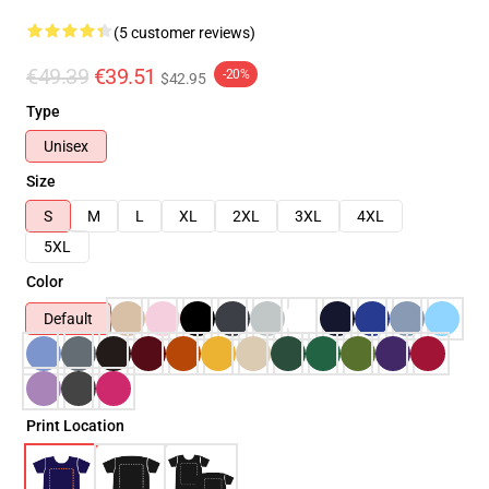
(5 customer reviews)
€49.39
€39.51
-20%
$42.95
Type
Unisex
Size
S
M
L
XL
2XL
3XL
4XL
5XL
Color
Default
Print Location