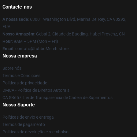
Contacte-nos
A nossa sede
: 63001 Washington Blvd, Marina Del Rey, CA 90292,
EUA
Nosso Armazém
: Gebai 2, Cidade de Baoding, Hubei Provënz, CN
Hour
: 9AM – 5PM (Mon – Fri)
Email
: contato@tubboMerch.store
Nossa empresa
Sobre nós
Termos e Condições
Políticas de privacidade
DMCA - Política de Direitos Autorais
CA SB657: Lei de Transparência de Cadeia de Suprimentos
Nosso Suporte
Políticas de envio e entrega
Termos de pagamento
Políticas de devolução e reembolso