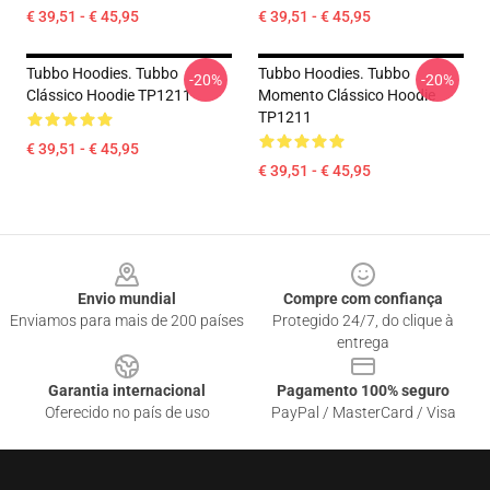
€ 39,51 - € 45,95
€ 39,51 - € 45,95
Tubbo Hoodies. Tubbo
Tubbo Hoodies. Tubbo
-20%
-20%
Clássico Hoodie TP1211
Momento Clássico Hoodie
TP1211
€ 39,51 - € 45,95
€ 39,51 - € 45,95
Footer
Envio mundial
Compre com confiança
Enviamos para mais de 200 países
Protegido 24/7, do clique à
entrega
Garantia internacional
Pagamento 100% seguro
Oferecido no país de uso
PayPal / MasterCard / Visa