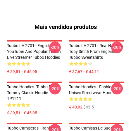
Mais vendidos produtos
Tubbo LA 2701 - English
Tubbo LA 2701 - Real Name Is
-20%
-20%
YouTuber And Popular Twitch
Toby Smith From England
Live Streamer Tubbo Hoodies
Tubbo Sweatshirts
€ 39,51 - € 45,95
€ 37,67 - € 44,11
Tubbo Hoodies. Tubbo E
Tubbo Hoodies - Fashion
-20%
-20%
Tommy Classic Hoodie
Unisex Streetwear Hoodie
TP1211
€ 40,02
$43.5
€ 39,51 - € 45,95
Tubbo Camisetas - Ranboo E
Tubbo Camisas De Suor
-20%
-20%