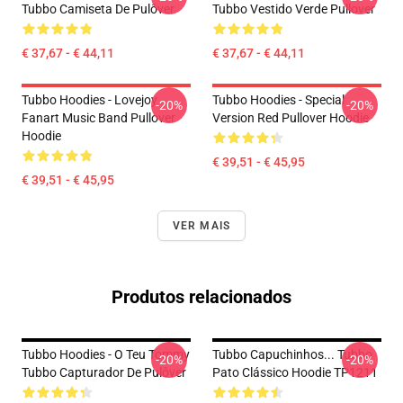
Tubbo Camiseta De Pulôver
Tubbo Vestido Verde Pullover
€ 37,67 - € 44,11
€ 37,67 - € 44,11
Tubbo Hoodies - Lovejoy
Tubbo Hoodies - Special
-20%
-20%
Fanart Music Band Pullover
Version Red Pullover Hoodie
Hoodie
€ 39,51 - € 45,95
€ 39,51 - € 45,95
VER MAIS
Produtos relacionados
Tubbo Hoodies - O Teu Tommy
Tubbo Capuchinhos... Tubbo
-20%
-20%
Tubbo Capturador De Pulôver
Pato Clássico Hoodie TP1211