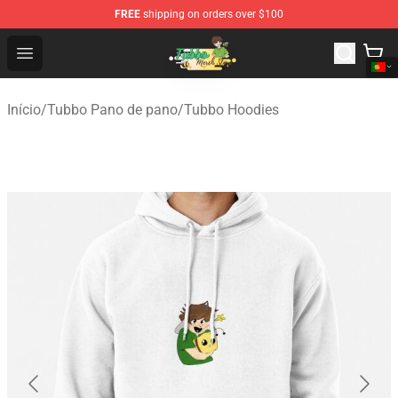
FREE
shipping on orders over $100
Tubbo Store - Official Tubbo Merchandise Shop
Open menu
Início
/
Tubbo Pano de pano
/
Tubbo Hoodies