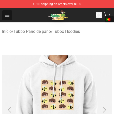
FREE
shipping on orders over $100
Tubbo Store - Official Tubbo Merchandise Shop
Open menu
Início
/
Tubbo Pano de pano
/
Tubbo Hoodies