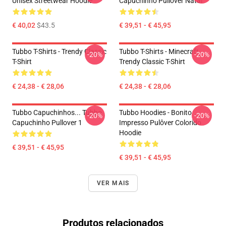
Unisex Streetwear Hoodie
Capuchinho Pullover Natal
€ 40,02
$43.5
€ 39,51 - € 45,95
Tubbo T-Shirts - Trendy Classic
Tubbo T-Shirts - Minecraft
-20%
-20%
T-Shirt
Trendy Classic T-Shirt
€ 24,38 - € 28,06
€ 24,38 - € 28,06
Tubbo Capuchinhos... Tubbo
Tubbo Hoodies - Bonito
-20%
-20%
Capuchinho Pullover 1
Impresso Pulôver Colorido
Hoodie
€ 39,51 - € 45,95
€ 39,51 - € 45,95
VER MAIS
Produtos relacionados