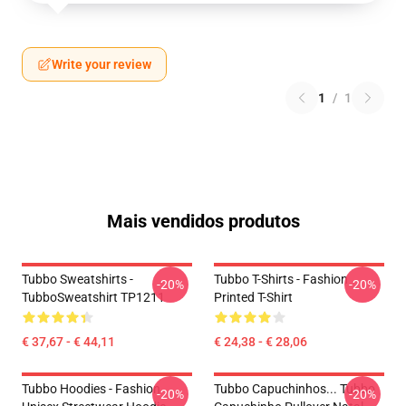
Write your review
1
/
1
Mais vendidos produtos
Tubbo Sweatshirts -
Tubbo T-Shirts - Fashion
-20%
-20%
TubboSweatshirt TP1211
Printed T-Shirt
€ 37,67 - € 44,11
€ 24,38 - € 28,06
Tubbo Hoodies - Fashion
Tubbo Capuchinhos... Tubbo
-20%
-20%