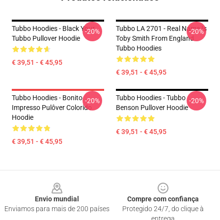
Tubbo Hoodies - Black Your
Tubbo LA 2701 - Real Name Is
-20%
-20%
Tubbo Pullover Hoodie
Toby Smith From England
Tubbo Hoodies
€ 39,51 - € 45,95
€ 39,51 - € 45,95
Tubbo Hoodies - Bonito
Tubbo Hoodies - Tubbo
-20%
-20%
Impresso Pulôver Colorido
Benson Pullover Hoodie
Hoodie
€ 39,51 - € 45,95
€ 39,51 - € 45,95
Footer
Envio mundial
Compre com confiança
Enviamos para mais de 200 países
Protegido 24/7, do clique à
entrega