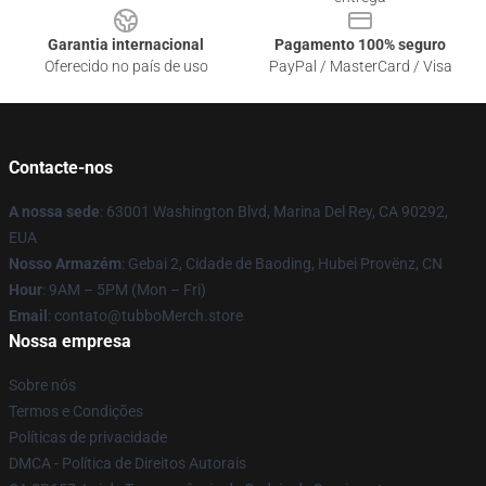
Garantia internacional
Pagamento 100% seguro
Oferecido no país de uso
PayPal / MasterCard / Visa
Contacte-nos
A nossa sede
: 63001 Washington Blvd, Marina Del Rey, CA 90292,
EUA
Nosso Armazém
: Gebai 2, Cidade de Baoding, Hubei Provënz, CN
Hour
: 9AM – 5PM (Mon – Fri)
Email
: contato@tubboMerch.store
Nossa empresa
Sobre nós
Termos e Condições
Políticas de privacidade
DMCA - Política de Direitos Autorais