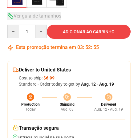
Ver guia de tamanhos
Quantity
ADICIONAR AO CARRINHO
Esta promoção termina em
03
:
52
:
54
Deliver to United States
Cost to ship:
$6.99
Standard - Order today to get by
Aug. 12 - Aug. 19
Production
Shipping
Delivered
Today
Aug. 08
Aug. 12 - Aug. 19
Transação segura
Entrega mundial na sua porta