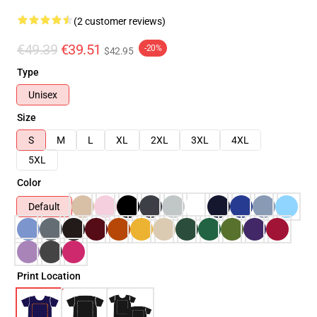
(2 customer reviews)
€49.39
€39.51
-20%
$42.95
Type
Unisex
Size
S
M
L
XL
2XL
3XL
4XL
5XL
Color
Default
Print Location