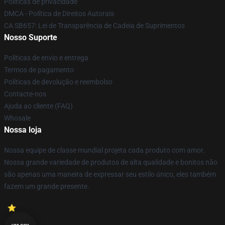
Políticas de privacidade
DMCA - Política de Direitos Autorais
CA SB657: Lei de Transparência de Cadeia de Suprimentos
Nosso Suporte
Políticas de envio e entrega
Termos de pagamento
Políticas de devolução e reembolso
Contacte-nos
Ajuda ao cliente (FAQ)
Whosale
Nossa loja
Nossa equipe de classe mundial projeta cada produto com amor.
Nossa grande variedade de produtos de alta qualidade e bonitos não
são apenas uma maneira de expressar seu estilo único, eles também
fazem um grande presente.