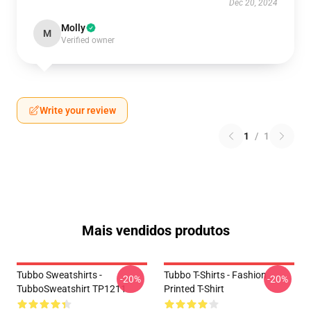
Dec 20, 2024
Molly
M
Verified owner
Write your review
1
/
1
Mais vendidos produtos
Tubbo Sweatshirts -
Tubbo T-Shirts - Fashion
-20%
-20%
TubboSweatshirt TP1211
Printed T-Shirt