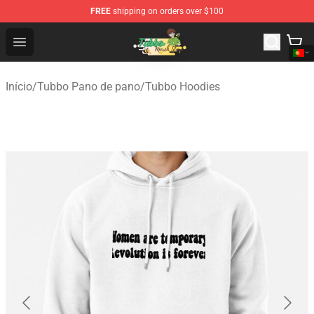
FREE
shipping on orders over $100
Tubbo Store - Official Tubbo Merchandise Shop
Open menu
Início
/
Tubbo Pano de pano
/
Tubbo Hoodies