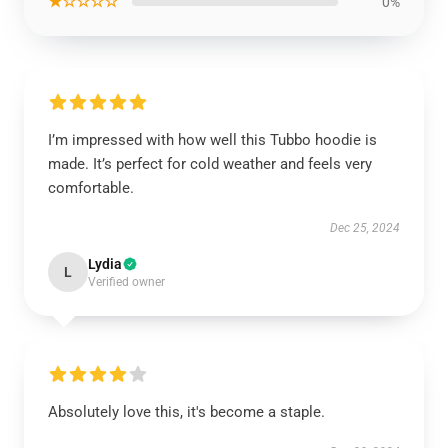
★☆☆☆☆
0%
I’m impressed with how well this Tubbo hoodie is
made. It’s perfect for cold weather and feels very
comfortable.
Dec 25, 2024
Lydia
L
Verified owner
Absolutely love this, it's become a staple.