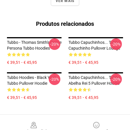
VER MAIS
Produtos relacionados
Tubbo - Thomas Smith's Online
Tubbo Capuchinhos... Tubbo
-20%
-20%
Persona Tubbo Hoodies
Capuchinho Pullover Lounge
€ 39,51 - € 45,95
€ 39,51 - € 45,95
Tubbo Hoodies - Black Your
Tubbo Capuchinhos... Tubbo
-20%
-20%
Tubbo Pullover Hoodie
Abelha Rei 5 Pullover Hoodie
€ 39,51 - € 45,95
€ 39,51 - € 45,95
Footer