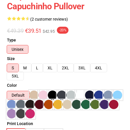
Capuchinho Pullover
(2 customer reviews)
€49.39
€39.51
-20%
$42.95
Type
Unisex
Size
S
M
L
XL
2XL
3XL
4XL
5XL
Color
Default
Print Location