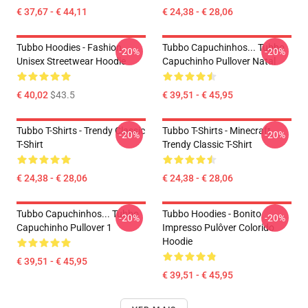
€ 37,67 - € 44,11
€ 24,38 - € 28,06
Tubbo Hoodies - Fashion
Tubbo Capuchinhos... Tubbo
-20%
-20%
Unisex Streetwear Hoodie
Capuchinho Pullover Natal
€ 40,02
$43.5
€ 39,51 - € 45,95
Tubbo T-Shirts - Trendy Classic
Tubbo T-Shirts - Minecraft
-20%
-20%
T-Shirt
Trendy Classic T-Shirt
€ 24,38 - € 28,06
€ 24,38 - € 28,06
Tubbo Capuchinhos... Tubbo
Tubbo Hoodies - Bonito
-20%
-20%
Capuchinho Pullover 1
Impresso Pulôver Colorido
Hoodie
€ 39,51 - € 45,95
€ 39,51 - € 45,95