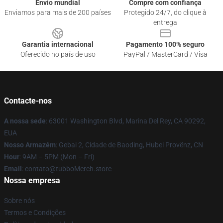
Envio mundial
Compre com confiança
Enviamos para mais de 200 países
Protegido 24/7, do clique à
entrega
Garantia internacional
Pagamento 100% seguro
Oferecido no país de uso
PayPal / MasterCard / Visa
Contacte-nos
A nossa sede
: 63001 Washington Blvd, Marina Del Rey, CA 90292,
EUA
Nosso Armazém
: Gebai 2, Cidade de Baoding, Hubei Provënz, CN
Hour
: 9AM – 5PM (Mon – Fri)
Email
: contato@tubboMerch.store
Nossa empresa
Sobre nós
Termos e Condições