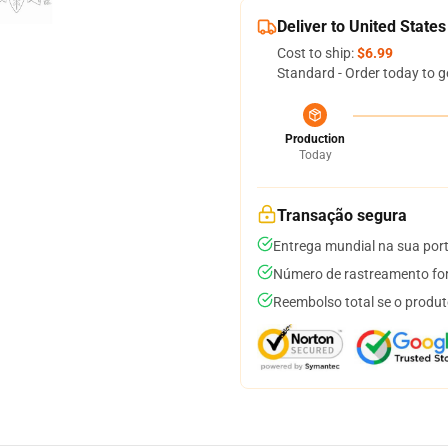
Deliver to United States
Cost to ship:
$6.99
Standard - Order today to g
Production
Today
Transação segura
Entrega mundial na sua por
Número de rastreamento for
Reembolso total se o produt