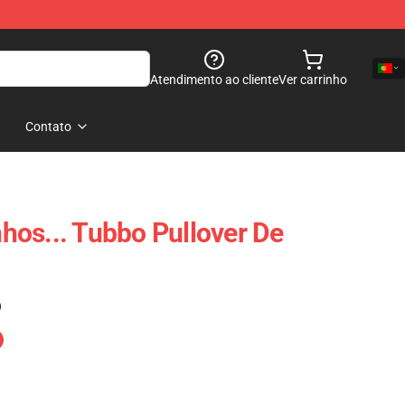
Atendimento ao cliente
Ver carrinho
Contato
os... Tubbo Pullover De
)