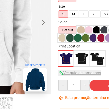
Size
S
M
L
XL
2X
Color
Default
Print Location
blank template
Ver guia de tamanhos
Quantity
Esta promoção termina