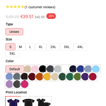
(1 customer reviews)
€49.39
€39.51
-20%
$42.95
Type
Unisex
Size
S
M
L
XL
2XL
3XL
4XL
5XL
Color
Default
Print Location