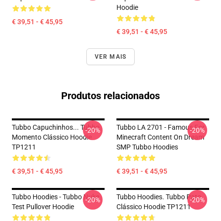
Hoodie
€ 39,51 - € 45,95
€ 39,51 - € 45,95
VER MAIS
Produtos relacionados
Tubbo Capuchinhos... Tubbo
Tubbo LA 2701 - Famous For
-20%
-20%
Momento Clássico Hoodie
Minecraft Content On Dream
TP1211
SMP Tubbo Hoodies
€ 39,51 - € 45,95
€ 39,51 - € 45,95
Tubbo Hoodies - Tubbo Nuke
Tubbo Hoodies. Tubbo Pato
-20%
-20%
Test Pullover Hoodie
Clássico Hoodie TP1211