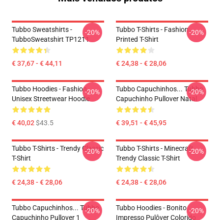
Tubbo Sweatshirts -
Tubbo T-Shirts - Fashion
-20%
-20%
TubboSweatshirt TP1211
Printed T-Shirt
€ 37,67 - € 44,11
€ 24,38 - € 28,06
Tubbo Hoodies - Fashion
Tubbo Capuchinhos... Tubbo
-20%
-20%
Unisex Streetwear Hoodie
Capuchinho Pullover Natal
€ 40,02
$43.5
€ 39,51 - € 45,95
Tubbo T-Shirts - Trendy Classic
Tubbo T-Shirts - Minecraft
-20%
-20%
T-Shirt
Trendy Classic T-Shirt
€ 24,38 - € 28,06
€ 24,38 - € 28,06
Tubbo Capuchinhos... Tubbo
Tubbo Hoodies - Bonito
-20%
-20%
Capuchinho Pullover 1
Impresso Pulôver Colorido