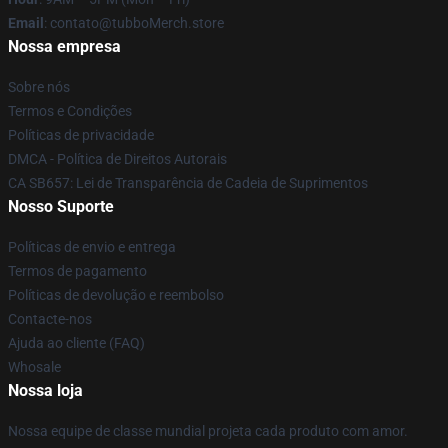
Email
: contato@tubboMerch.store
Nossa empresa
Sobre nós
Termos e Condições
Políticas de privacidade
DMCA - Política de Direitos Autorais
CA SB657: Lei de Transparência de Cadeia de Suprimentos
Nosso Suporte
Políticas de envio e entrega
Termos de pagamento
Políticas de devolução e reembolso
Contacte-nos
Ajuda ao cliente (FAQ)
Whosale
Nossa loja
Nossa equipe de classe mundial projeta cada produto com amor.