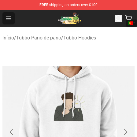
FREE
shipping on orders over $100
Tubbo Store - Official Tubbo Merchandise Shop
Open menu
Início
/
Tubbo Pano de pano
/
Tubbo Hoodies