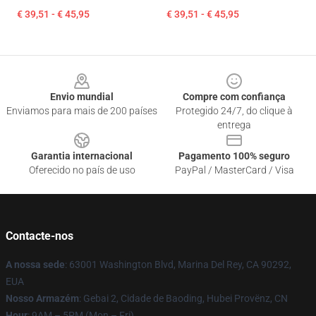
€ 39,51 - € 45,95
€ 39,51 - € 45,95
Footer
Envio mundial
Compre com confiança
Enviamos para mais de 200 países
Protegido 24/7, do clique à
entrega
Garantia internacional
Pagamento 100% seguro
Oferecido no país de uso
PayPal / MasterCard / Visa
Contacte-nos
A nossa sede
: 63001 Washington Blvd, Marina Del Rey, CA 90292,
EUA
Nosso Armazém
: Gebai 2, Cidade de Baoding, Hubei Provënz, CN
Hour
: 9AM – 5PM (Mon – Fri)