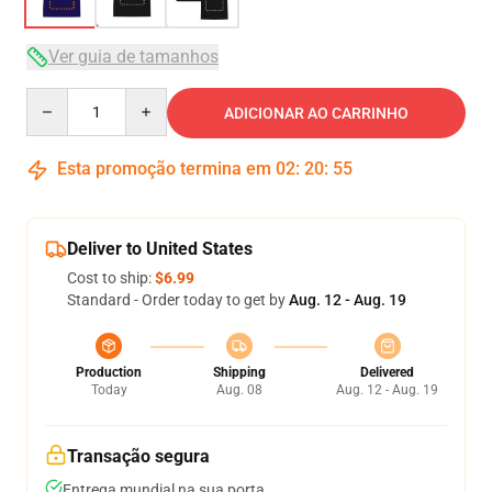
Ver guia de tamanhos
Quantity
ADICIONAR AO CARRINHO
Esta promoção termina em
02
:
20
:
54
Deliver to United States
Cost to ship:
$6.99
Standard - Order today to get by
Aug. 12 - Aug. 19
Production
Shipping
Delivered
Today
Aug. 08
Aug. 12 - Aug. 19
Transação segura
Entrega mundial na sua porta