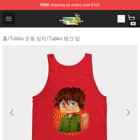
FREE
shipping on orders over $100
Tubbo Store - Official Tubbo Merchandise Shop
Open menu
홈
/
Tubbo 운동 장치
/
Tubbo 탱크 탑