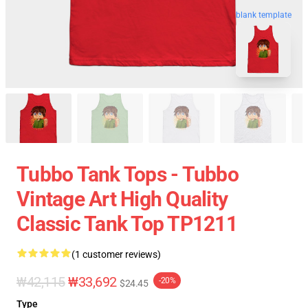
blank template
Tubbo Tank Tops - Tubbo
Vintage Art High Quality
Classic Tank Top TP1211
(1 customer reviews)
₩42,115
₩33,692
-20%
$24.45
Type