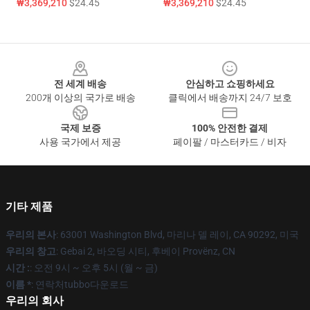
₩3,369,210
$24.45
₩3,369,210
$24.45
Footer
전 세계 배송
안심하고 쇼핑하세요
200개 이상의 국가로 배송
클릭에서 배송까지 24/7 보호
국제 보증
100% 안전한 결제
사용 국가에서 제공
페이팔 / 마스터카드 / 비자
기타 제품
우리의 본사
: 63001 Washington Blvd, 마리나 델 레이, CA 90292, 미국
우리의 창고
: Gebai 2, 바오딩 시티, 후베이 Provënz, CN
시간 :
: 오전 9시 ~ 오후 5시 (월 ~ 금)
이름 *
: 연락처tubbo다운로드
우리의 회사