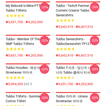
My Beloved Is Mine PTTT2705
Tubbo - Twitch Partner
-20%
-20%
Tubbo T-Shirts
Content Creator Tubbo
Sweatshirts
₩3,651,700 - ₩4,202,900
₩5,642,910 - ₩6,607,510
Tubbo - Member Of The Dream
Tubbo Sweatshirts -
-20%
-20%
SMP Tubbo T-Shirts
TubboSweatshirt TP1211
₩3,651,700 - ₩4,202,900
₩5,642,910 - ₩6,607,510
Tubbo Hoodies - 패션 Unisex
Tubbo T-셔츠 - 당신의 너무 및
-20%
-20%
Streetwear 까마귀
너의 Tubbo 클래식 티셔츠
₩5,994,300
$43.5
₩3,651,700 - ₩4,202,900
Tubbo T-Shirts - Summer
Tubbo 까마귀 - Unisex
-20%
-20%
Cotton T-Shirt
Streetwear 까마귀