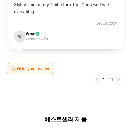
Stylish and comfy Tubbo tank top! Goes well with
everything.
Dec 24, 2024
Wren
W
Verified owner
Write your review
1
/
1
베스트셀러 제품