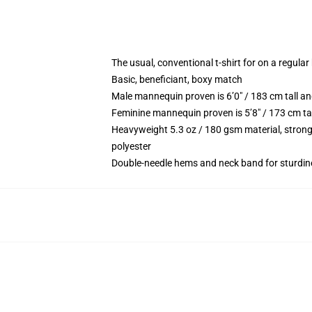
The usual, conventional t-shirt for on a regular
Basic, beneficiant, boxy match
Male mannequin proven is 6’0″ / 183 cm tall
Feminine mannequin proven is 5’8″ / 173 cm t
Heavyweight 5.3 oz / 180 gsm material, strong
polyester
Double-needle hems and neck band for sturdin