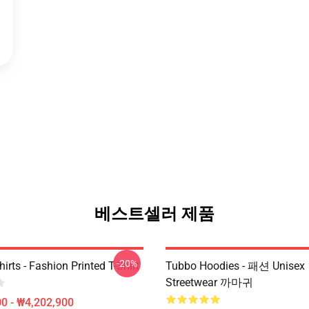
베스트셀러 제품
-20%
irts - Fashion Printed T-Shirt
Tubbo Hoodies - 패션 Unisex
Streetwear 까마귀
0 - ₩4,202,900