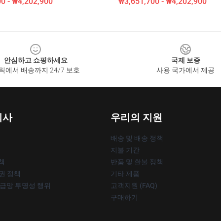
0 - ₩4,202,900
₩3,651,700 - ₩4,202,900
안심하고 쇼핑하세요
국제 보증
릭에서 배송까지 24/7 보호
사용 국가에서 제공
회사
우리의 지원
배송 및 배송 정책
지불 기간
책
반품 및 환불 정책
작권 정책
기타 제품
공급망 투명성 행위
고객지원 (FAQ)
구매하기