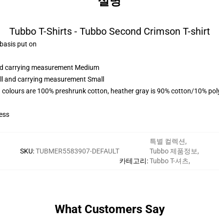
설명
Tubbo T-Shirts - Tubbo Second Crimson T-shirt
 basis put on
 and carrying measurement Medium
all and carrying measurement Small
 colours are 100% preshrunk cotton, heather gray is 90% cotton/10% pol
ess
특별 컬렉션
,
SKU
:
TUBMER5583907-DEFAULT
Tubbo 제품정보
,
카테고리
:
Tubbo T-셔츠
,
What Customers Say