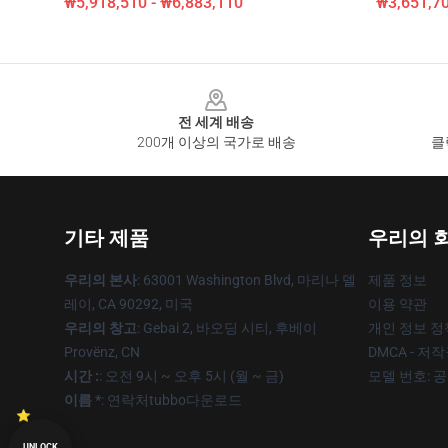
₩5,918,510 - ₩6,883,110
₩3,651,70
Footer
전 세계 배송
200개 이상의 국가로 배송
클
기타 제품
우리의 
우리의 본사
: 63001 Washington Blvd, 마리나 델
제품 정보
레이, CA 90292, 미국
이용 약관
우리의 창고
: Gebai 2, 바오딩 시티, 후베이
개인 정보 정
Provënz, CN
DMCA - 저
시간 :
: 오전 9시 ~ 오후 5시 (월 ~ 금)
모델 번호: 
이름 *
: 연락처tubbo다운로드
UNLOCK