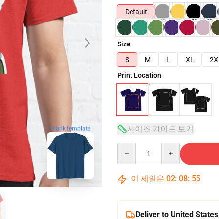
Default
Size
S
M
L
XL
2X
Print Location
blank template
사이즈 가이드 보기
Quantity
이 세일은
02
:
08
:
53
Deliver to United States