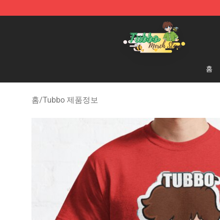
Tubbo Store - Official Tubbo Merchandise Shop
홈
홈
/
Tubbo 제품정보