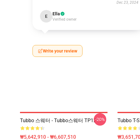
Dec 23, 2024
Ella
E
Verified owner
Write your review
-20%
Tubbo 스웨터 - Tubbo스웨터 TP1211
Tubbo T-Sh
₩5,642,910 - ₩6,607,510
₩3,651,70