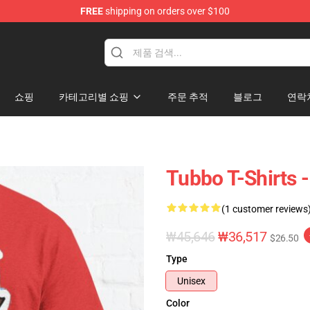
FREE
shipping on orders over $100
쇼핑
카테고리별 쇼핑
주문 추적
블로그
연락
Tubbo T-Shirts 
(1 customer reviews
₩45,646
₩36,517
$26.50
Type
Unisex
Color