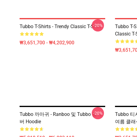
-20%
Tubbo T-Shirts - Trendy Classic T-Shirt
Tubbo T-Sh
Classic T-
₩3,651,700 - ₩4,202,900
₩3,651,70
-20%
Tubbo 까마귀 - Ranboo 및 Tubbo 풀 오
Tubbo 티
버 Hoodie
여름 클래