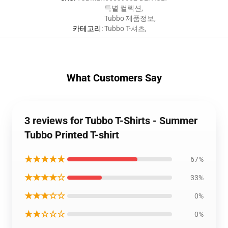
특별 컬렉션
,
Tubbo 제품정보
,
카테고리
:
Tubbo T-셔츠
,
What Customers Say
3 reviews for Tubbo T-Shirts - Summer
Tubbo Printed T-shirt
★★★★★
67%
★★★★☆
33%
★★★☆☆
0%
★★☆☆☆
0%