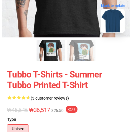
blank template
Tubbo T-Shirts - Summer
Tubbo Printed T-Shirt
(3 customer reviews)
₩45,646
₩36,517
-20%
$26.50
Type
Unisex