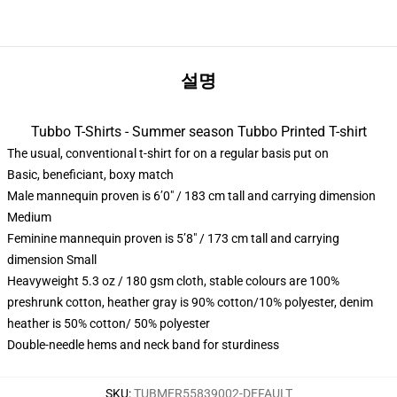
설명
Tubbo T-Shirts - Summer season Tubbo Printed T-shirt
The usual, conventional t-shirt for on a regular basis put on
Basic, beneficiant, boxy match
Male mannequin proven is 6’0″ / 183 cm tall and carrying dimension
Medium
Feminine mannequin proven is 5’8″ / 173 cm tall and carrying
dimension Small
Heavyweight 5.3 oz / 180 gsm cloth, stable colours are 100%
preshrunk cotton, heather gray is 90% cotton/10% polyester, denim
heather is 50% cotton/ 50% polyester
Double-needle hems and neck band for sturdiness
SKU
:
TUBMER55839002-DEFAULT