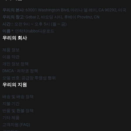
우리의 본사
: 63001 Washington Blvd, 마리나 델 레이, CA 90292, 미국
우리의 창고
: Gebai 2, 바오딩 시티, 후베이 Provënz, CN
시간 :
: 오전 9시 ~ 오후 5시 (월 ~ 금)
이름 *
: 연락처tubbo다운로드
우리의 회사
제품 정보
이용 약관
개인 정보 정책
DMCA - 저작권 정책
모델 번호: 공급망 투명성 행위
우리의 지원
배송 및 배송 정책
지불 기간
반품 및 환불 정책
기타 제품
고객지원 (FAQ)