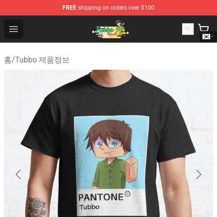
FREE
shipping on orders over $100
Tubbo Store - Official Tubbo Merchandise Shop
Open menu
홈
/
Tubbo 제품정보