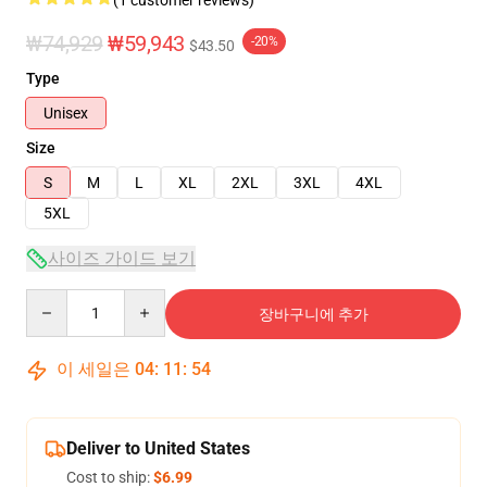
(1 customer reviews)
₩74,929
₩59,943
-20%
$43.50
Type
Unisex
Size
S
M
L
XL
2XL
3XL
4XL
5XL
사이즈 가이드 보기
Quantity
장바구니에 추가
이 세일은
04
:
11
:
54
Deliver to United States
Cost to ship:
$6.99