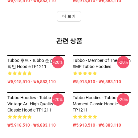
₩5,918,510 - ₩6,883,110
₩5,918,510 - ₩6,883,110
더 보기
관련 상품
Tubbo 후드 - Tubbo 순간 고전
Tubbo - Member Of The Dream
-20%
-20%
적인 Hoodie TP1211
SMP Tubbo Hoodies
₩5,918,510 - ₩6,883,110
₩5,918,510 - ₩6,883,110
Tubbo Hoodies - Tubbo
Tubbo Hoodies - Tubbo
-20%
-20%
Vintage Art High Quality
Moment Classic Hoodie
Classic Hoodie TP1211
TP1211
₩5,918,510 - ₩6,883,110
₩5,918,510 - ₩6,883,110