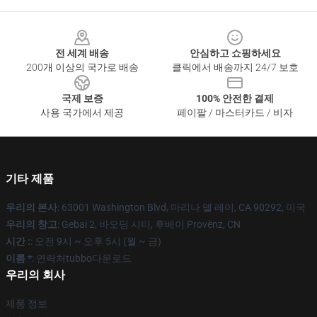
Footer
전 세계 배송
안심하고 쇼핑하세요
200개 이상의 국가로 배송
클릭에서 배송까지 24/7 보호
국제 보증
100% 안전한 결제
사용 국가에서 제공
페이팔 / 마스터카드 / 비자
기타 제품
우리의 본사
: 63001 Washington Blvd, 마리나 델 레이, CA 90292, 미국
우리의 창고
: Gebai 2, 바오딩 시티, 후베이 Provënz, CN
시간 :
: 오전 9시 ~ 오후 5시 (월 ~ 금)
이름 *
: 연락처tubbo다운로드
우리의 회사
제품 정보