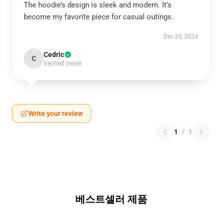
The hoodie’s design is sleek and modern. It’s
become my favorite piece for casual outings.
Dec 25, 2024
Cedric
C
Verified owner
Write your review
1
/
1
베스트셀러 제품