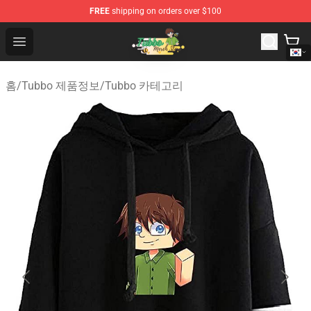
FREE
shipping on orders over $100
Tubbo Store - Official Tubbo Merchandise Shop
Open menu
홈
/
Tubbo 제품정보
/
Tubbo 카테고리