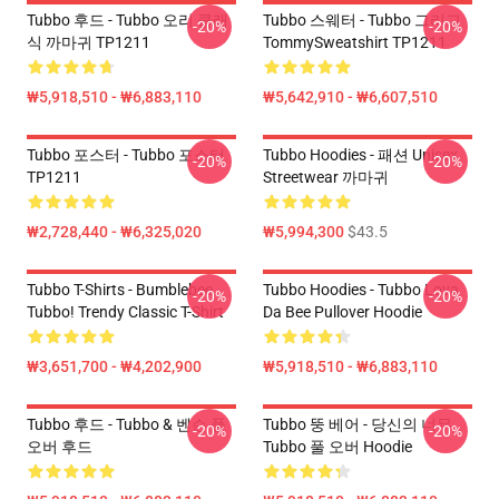
Tubbo 후드 - Tubbo 오리 클래
Tubbo 스웨터 - Tubbo 그리고
-20%
-20%
식 까마귀 TP1211
TommySweatshirt TP1211
₩5,918,510 - ₩6,883,110
₩5,642,910 - ₩6,607,510
Tubbo 포스터 - Tubbo 포스터
Tubbo Hoodies - 패션 Unisex
-20%
-20%
TP1211
Streetwear 까마귀
₩2,728,440 - ₩6,325,020
₩5,994,300
$43.5
Tubbo T-Shirts - Bumblebee
Tubbo Hoodies - Tubbo Lova
-20%
-20%
Tubbo! Trendy Classic T-Shirt
Da Bee Pullover Hoodie
₩3,651,700 - ₩4,202,900
₩5,918,510 - ₩6,883,110
Tubbo 후드 - Tubbo & 벤슨 풀
Tubbo 뚱 베어 - 당신의 너무
-20%
-20%
오버 후드
Tubbo 풀 오버 Hoodie