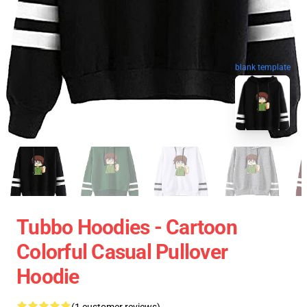
blank template
Tubbo Hoodies - Cartoon
Colorful Casual Pullover
Hoodie