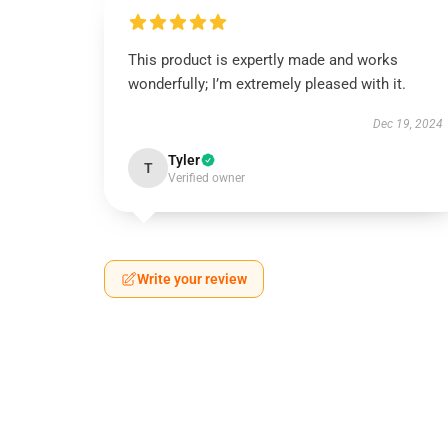
This product is expertly made and works
wonderfully; I’m extremely pleased with it.
Dec 19, 2024
Tyler
T
Verified owner
Write your review