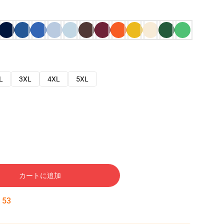
L
3XL
4XL
5XL
カートに追加
:
52