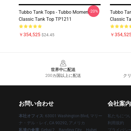
-20%
Tubbo Tank Tops - Tubbo Moment
Tubbo Ta
Classic Tank Top TP1211
Classic T
￥354,525
￥354,52
$24.45
Footer
世界中に配送
200カ国以上に配送
クリ
お問い合わせ
会社案内
本社オフィス
: 63001 Washington Blvd, マリー
私たちにつ
ナ・デル・レイ, CA 90292, アメリカ
利用規約
私達の倉庫
: Gebai 2、Baoding City、Hubei
プライバシ