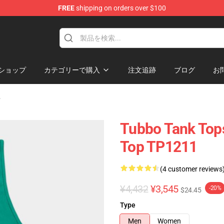
FREE
shipping on orders over $100
ショップ
カテゴリーで購入
注文追跡
ブログ
お
Tubbo Tank Tops
Top TP1211
(4 customer reviews
¥4,432
¥3,545
-20%
$24.45
Type
Men
Women