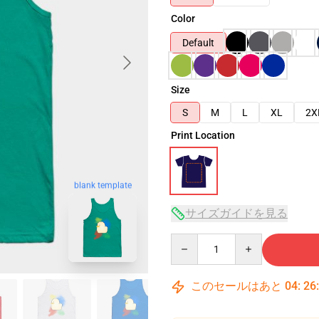
Color
Default
Size
S
M
L
XL
2X
Print Location
blank template
サイズガイドを見る
Quantity
このセールはあと
04
:
26