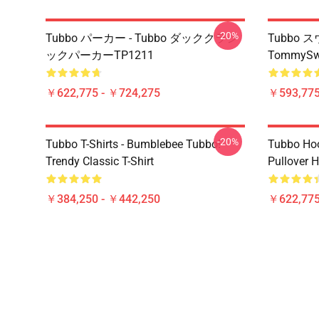
-20%
Tubbo パーカー - Tubbo ダッククラシ
Tubbo 
ックパーカーTP1211
TommySwe
￥622,775 - ￥724,275
￥593,775
-20%
Tubbo T-Shirts - Bumblebee Tubbo!
Tubbo Hoo
Trendy Classic T-Shirt
Pullover 
￥384,250 - ￥442,250
￥622,775