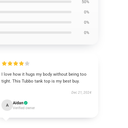
50%
0%
0%
0%
I love how it hugs my body without being too
tight. This Tubbo tank top is my best buy.
Dec 21, 2024
Aidan
A
Verified owner