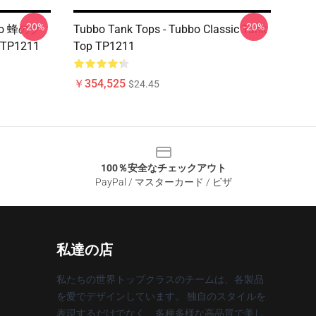
-20%
-20%
bo 蜂のク
Tubbo Tank Tops - Tubbo Classic Tank
P1211
Top TP1211
￥354,525
$24.45
100％安全なチェックアウト
PayPal / マスターカード / ビザ
私達の店
私たちの世界トップクラスのチームは、各製品
を愛でデザインしています。 独自のスタイルを
表現するだけでなく、多種多様な高品質で美し