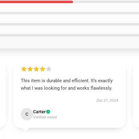
This item is durable and efficient. It’s exactly
what I was looking for and works flawlessly.
Dec 21, 2024
Carter
C
Verified owner