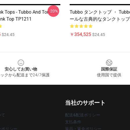
-20%
nk Tops - Tubbo And Tommy
Tubbo タンクトップ ・ Tub
ank Top TP1211
ールな古典的なタンクトップT
5
￥354,525
$24.45
$24.45
安心してお買い物
国際保証
ックから配送まで24/7保護
使用国で提供
当社のサポート
いて
配送&配送ポリシー
支払条件
ーポリシー
返品・返金ポリシー