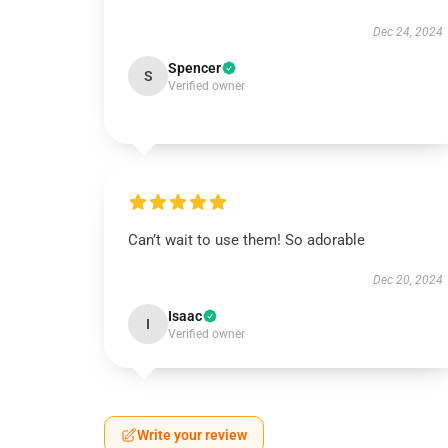
Dec 24, 2024
Spencer
S
Verified owner
Can’t wait to use them! So adorable
Dec 20, 2024
Isaac
I
Verified owner
Write your review