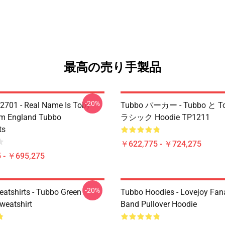
最高の売り手製品
-20%
2701 - Real Name Is Toby
Tubbo パーカー - Tubbo と 
om England Tubbo
ラシック Hoodie TP1211
ts
￥622,775 - ￥724,275
 - ￥695,275
-20%
atshirts - Tubbo Green
Tubbo Hoodies - Lovejoy Fan
weatshirt
Band Pullover Hoodie