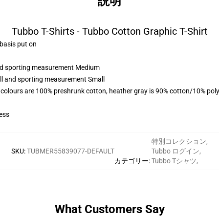
説明
Tubbo T-Shirts - Tubbo Cotton Graphic T-Shirt
 basis put on
 and sporting measurement Medium
all and sporting measurement Small
 colours are 100% preshrunk cotton, heather gray is 90% cotton/10% poly
ess
特別コレクション
,
SKU
:
TUBMER55839077-DEFAULT
Tubbo ログイン
,
カテゴリー
:
Tubbo Tシャツ
,
What Customers Say