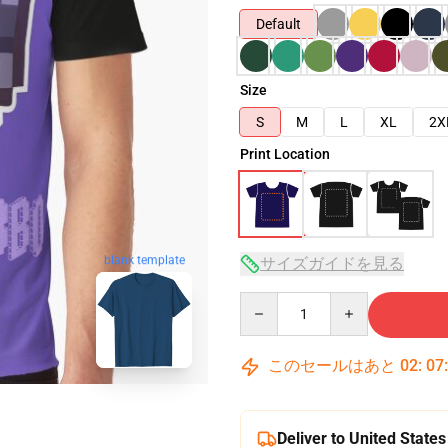
Default
Size
S
M
L
XL
2X
Print Location
blank template
サイズガイドを見る
Quantity
このセールはあと
02
:
07
Deliver to United States