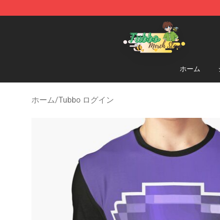
Tubbo Store - Official Tubbo Merchandise Shop
ホーム
ホーム
/
Tubbo ログイン