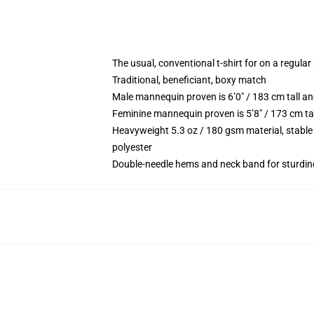
The usual, conventional t-shirt for on a regular
Traditional, beneficiant, boxy match
Male mannequin proven is 6’0″ / 183 cm tall
Feminine mannequin proven is 5’8″ / 173 cm t
Heavyweight 5.3 oz / 180 gsm material, stable
polyester
Double-needle hems and neck band for sturdin