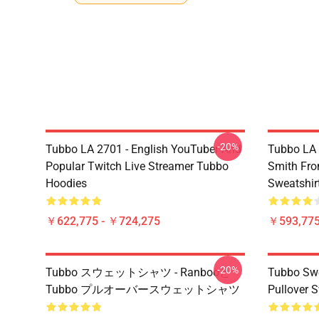
-20%
Tubbo LA 2701 - English YouTuber And
Tubbo LA 
Popular Twitch Live Streamer Tubbo
Smith Fr
Hoodies
Sweatshir
￥622,775 - ￥724,275
￥593,775
-20%
Tubbo スウェットシャツ - Ranbooと
Tubbo Swe
Tubbo プルオーバースウェットシャツ
Pullover S