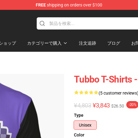
FREE
shipping on orders over $100
ショップ
カテゴリーで購入
注文追跡
ブログ
お
Tubbo T-Shirts -
(5 customer reviews
¥4,803
¥3,843
-20%
$26.50
Type
Unisex
Color