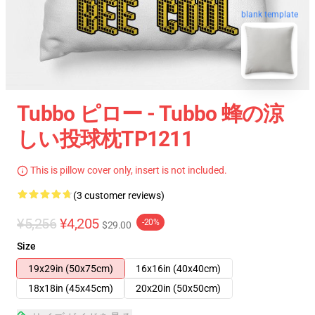
blank template
Tubbo ピロー - Tubbo 蜂の涼
しい投球枕TP1211
This is pillow cover only, insert is not included.
(3 customer reviews)
¥5,256
¥4,205
-20%
$29.00
Size
19x29in (50x75cm)
16x16in (40x40cm)
18x18in (45x45cm)
20x20in (50x50cm)