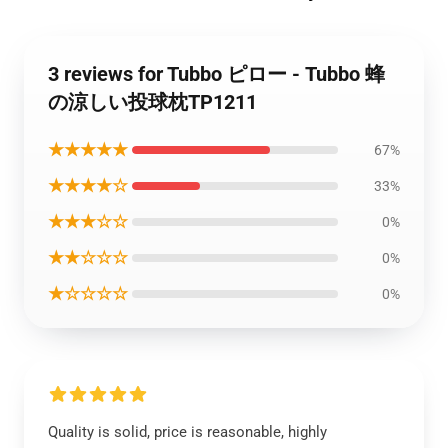
3 reviews for Tubbo ピロー - Tubbo 蜂
の涼しい投球枕TP1211
★★★★★
67%
★★★★☆
33%
★★★☆☆
0%
★★☆☆☆
0%
★☆☆☆☆
0%
Quality is solid, price is reasonable, highly