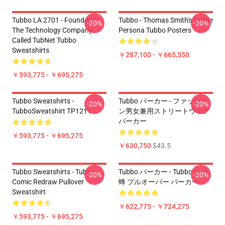
Tubbo LA 2701 - Founder Of
Tubbo - Thomas Smith's Online
-20%
-20%
The Technology Company
Persona Tubbo Posters
Called TubNet Tubbo
Sweatshirts
￥287,100 - ￥665,550
￥593,775 - ￥695,275
Tubbo Sweatshirts -
Tubbo パーカー - ファッショ
-20%
-20%
TubboSweatshirt TP1211
ン男女兼用ストリートウェア
パーカー
￥593,775 - ￥695,275
￥630,750
$43.5
Tubbo Sweatshirts - Tubbo
Tubbo パーカー - Tubbo と ダ
-20%
-20%
Comic Redraw Pullover
蜂 プルオーバー パーカー
Sweatshirt
￥622,775 - ￥724,275
￥593,775 - ￥695,275