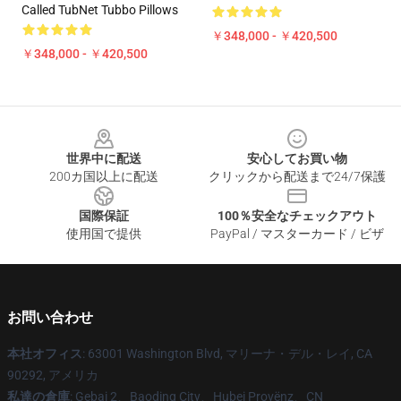
Called TubNet Tubbo Pillows
￥348,000 - ￥420,500
￥348,000 - ￥420,500
Footer
世界中に配送
安心してお買い物
200カ国以上に配送
クリックから配送まで24/7保護
国際保証
100％安全なチェックアウト
使用国で提供
PayPal / マスターカード / ビザ
お問い合わせ
本社オフィス
: 63001 Washington Blvd, マリーナ・デル・レイ, CA
90292, アメリカ
私達の倉庫
: Gebai 2、Baoding City、Hubei Provënz、CN