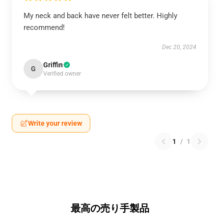
My neck and back have never felt better. Highly
recommend!
Dec 20, 2024
Griffin
G
Verified owner
Write your review
1
/
1
最高の売り手製品