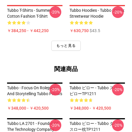
Tubbo T-Shirts - Summer
Tubbo Hoodies - Tubbo Unisex
-20%
-20%
Cotton Fashion T-Shirt
Streetwear Hoodie
￥384,250 - ￥442,250
￥630,750
$43.5
もっと見る
関連商品
Tubbo - Focus On Roleplay
Tubbo ピロー - Tubbo スロー
-20%
-20%
And Storytelling Tubbo Pillows
ピローTP1211
￥348,000 - ￥420,500
￥348,000 - ￥420,500
Tubbo LA 2701 - Founder Of
Tubbo ピロー - Tubbo ダック
-20%
-20%
The Technology Company
スロー枕TP1211