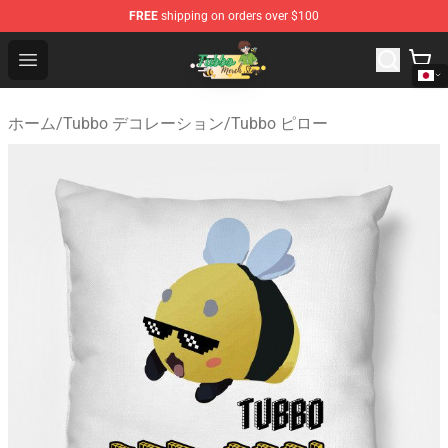
FREE
shipping on orders over $100
Tubbo Store - Official Tubbo Merchandise Shop
Open menu
ホーム
/
Tubbo デコレーション
/
Tubbo ピロー