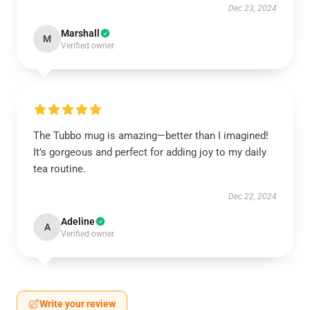
Dec 23, 2024
Marshall
M
Verified owner
The Tubbo mug is amazing—better than I imagined!
It’s gorgeous and perfect for adding joy to my daily
tea routine.
Dec 22, 2024
Adeline
A
Verified owner
Write your review