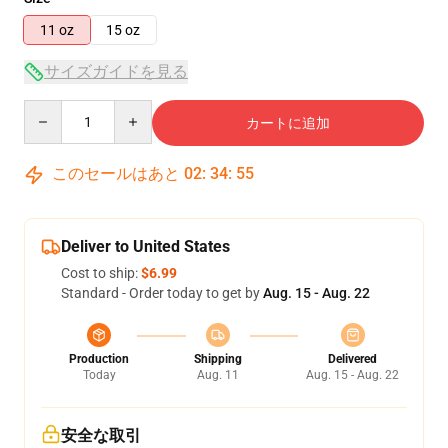
11 oz
15 oz
サイズガイドを見る
Quantity
カートに追加
このセールはあと
02
:
34
:
54
Deliver to United States
Cost to ship:
$6.99
Standard - Order today to get by
Aug. 15 - Aug. 22
Production
Shipping
Delivered
Today
Aug. 11
Aug. 15 - Aug. 22
安全な取引