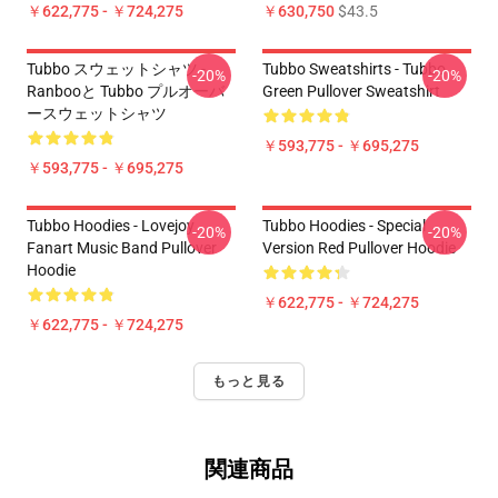
￥622,775 - ￥724,275
￥630,750
$43.5
Tubbo スウェットシャツ -
Tubbo Sweatshirts - Tubbo
-20%
-20%
Ranbooと Tubbo プルオーバ
Green Pullover Sweatshirt
ースウェットシャツ
￥593,775 - ￥695,275
￥593,775 - ￥695,275
Tubbo Hoodies - Lovejoy
Tubbo Hoodies - Special
-20%
-20%
Fanart Music Band Pullover
Version Red Pullover Hoodie
Hoodie
￥622,775 - ￥724,275
￥622,775 - ￥724,275
もっと見る
関連商品