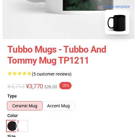
blank template
Tubbo Mugs - Tubbo And
Tommy Mug TP1211
(5 customer reviews)
¥4,713
¥3,770
-20%
$26.00
Type
Ceramic Mug
Accent Mug
Color
Size