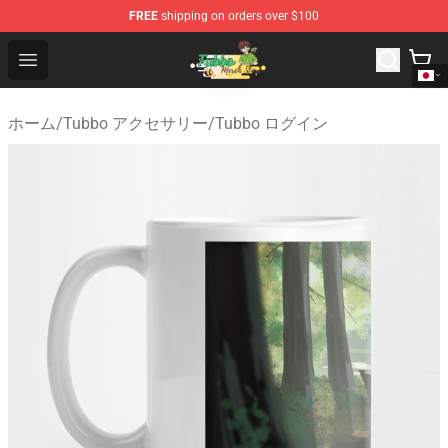
FREE
shipping on orders over $100
Tubbo Store - Official Tubbo Merchandise Shop
Open menu
ホーム
/
Tubbo アクセサリー
/
Tubbo ログイン