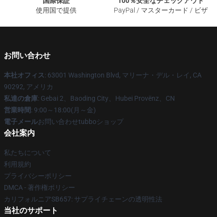
国際保証
100％安全なチェックアウト
使用国で提供
PayPal / マスターカード / ビザ
お問い合わせ
本社オフィス
: 63001 Washington Blvd, マリーナ・デル・レイ, CA
90292, アメリカ
私達の倉庫
: Gebai 2、Baoding City、Hubei Provënz、CN
営業時間
: 9:00～18:00(月～金)
電子メール
お問い合わせtubboショップ
会社案内
私たちについて
利用規約
プライバシーポリシー
DMCA - 著作権ポリシー
カリフォルニアSB657: サプライチェーンの透明性法
当社のサポート