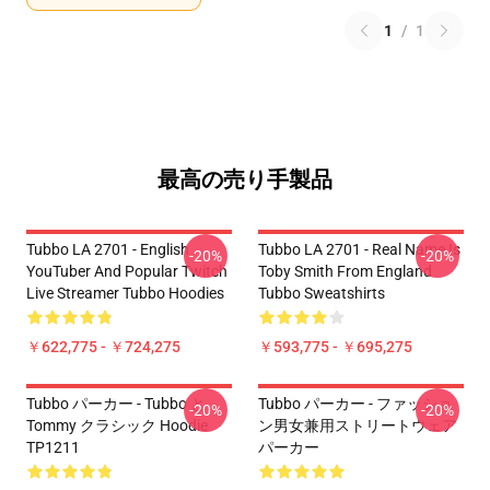
1
/
1
最高の売り手製品
Tubbo LA 2701 - English
Tubbo LA 2701 - Real Name Is
-20%
-20%
YouTuber And Popular Twitch
Toby Smith From England
Live Streamer Tubbo Hoodies
Tubbo Sweatshirts
￥622,775 - ￥724,275
￥593,775 - ￥695,275
Tubbo パーカー - Tubbo と
Tubbo パーカー - ファッショ
-20%
-20%
Tommy クラシック Hoodie
ン男女兼用ストリートウェア
TP1211
パーカー