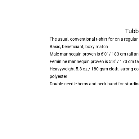
Tubb
The usual, conventional t-shirt for on a regular
Basic, beneficiant, boxy match
Male mannequin proven is 6’0″ / 183 cm tall 
Feminine mannequin proven is 5’8″ / 173 cm ta
Heavyweight 5.3 oz / 180 gsm cloth, strong co
polyester
Double-needle hems and neck band for sturdin