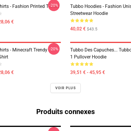
-20%
irts - Fashion Printed T-Shirt
Tubbo Hoodies - Fashion Uni
Streetwear Hoodie
28,06 €
40,02 €
$43.5
-20%
irts - Minecraft Trendy
Tubbo Des Capuches... Tubbo
Shirt
1 Pullover Hoodie
28,06 €
39,51 € - 45,95 €
VOIR PLUS
Produits connexes