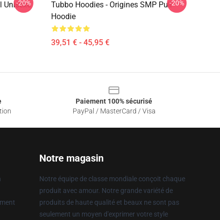
-20%
-20%
al Unisexe
Tubbo Hoodies - Origines SMP Pull
Hoodie
39,51 € - 45,95 €
e
Paiement 100% sécurisé
tion
PayPal / MasterCard / Visa
Notre magasin
n
Notre équipe de classe mondiale conçoit chaque
produit avec amour. Notre grande variété de
ement
produits de haute qualité et beaux ne sont pas
seulement un moyen d'exprimer votre style