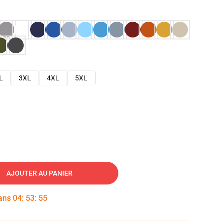
L
3XL
4XL
5XL
AJOUTER AU PANIER
dans
04
:
53
:
54