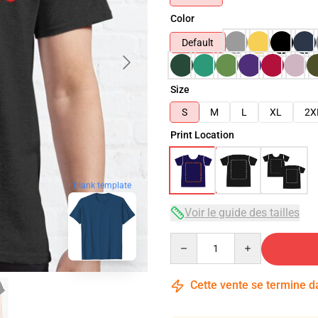
Color
Default
Size
S
M
L
XL
2X
Print Location
blank template
Voir le guide des tailles
Quantity
Cette vente se termine 