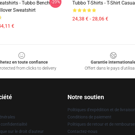
-20%
atshirts - Tubbo Bench Trio
Tubbo T-Shirts - T-Shirt Casu
llover Sweatshirt
24,38 € - 28,06 €
44,11 €
hetez en toute confiance
Garantie international
otected from clicks to delivery
Offert dans le pays d'utilisa
ciété
Notre soutien
Politiques d'expédition et de livraiso
énérales
Conditions de paiement
 confidentialité
Politiques de retour et de rembours
que sur le droit d'auteur
Contactez-nous