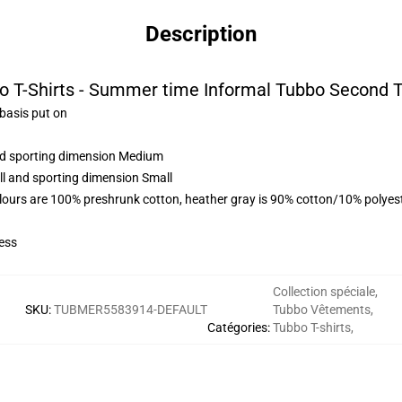
Description
o T-Shirts - Summer time Informal Tubbo Second T-
 basis put on
and sporting dimension Medium
ll and sporting dimension Small
lours are 100% preshrunk cotton, heather gray is 90% cotton/10% polyes
ess
Collection spéciale
,
SKU
:
TUBMER5583914-DEFAULT
Tubbo Vêtements
,
Catégories
:
Tubbo T-shirts
,