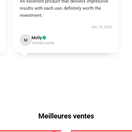
An excellent product that delivers impressive
results with each use; definitely worth the
investment.
Dec 19, 2024
Molly
M
Verified owner
Meilleures ventes