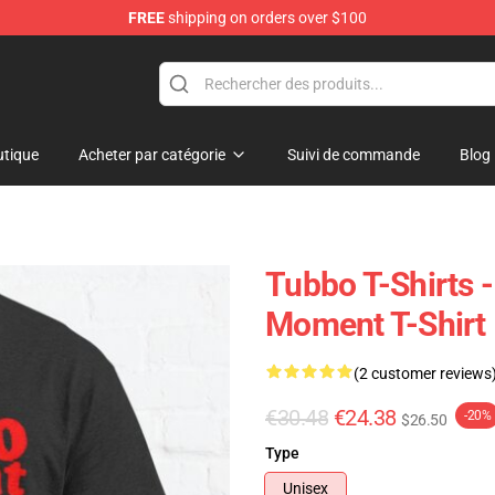
FREE
shipping on orders over $100
tique
Acheter par catégorie
Suivi de commande
Blog
Tubbo T-Shirts
Moment T-Shirt
(2 customer reviews
€30.48
€24.38
-20%
$26.50
Type
Unisex