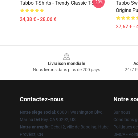
-20%
Tubbo T-Shirts - Trendy Classic T-Shirt
Tubbo Swe
Origins Pu
24,38 € - 28,06 €
37,67 € - 
Footer
Livraison mondiale
Ac
Nous livrons dans plus de 200 pays
24/7 Pr
Contactez-nous
Notre so
Notre siège social
: 63001 Washington Blvd,
Sur nous
Marina Del Rey, CA 90292, US
Conditions g
Notre entrepôt
: Gebai 2, ville de Baoding, Hubei
Politiques de
Provënz, CN
DMCA - Politi