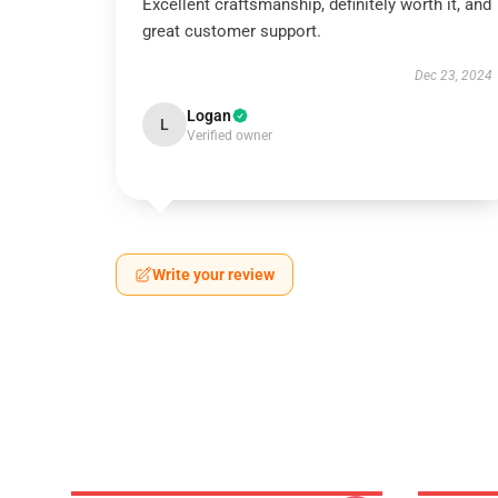
Excellent craftsmanship, definitely worth it, and
great customer support.
Dec 23, 2024
Logan
L
Verified owner
Write your review