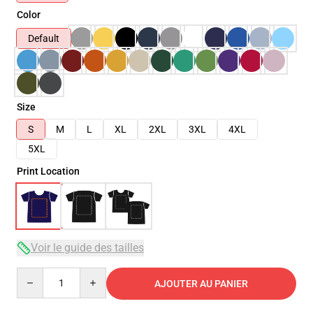
Color
Default
Size
S
M
L
XL
2XL
3XL
4XL
5XL
Print Location
Voir le guide des tailles
Quantity
AJOUTER AU PANIER