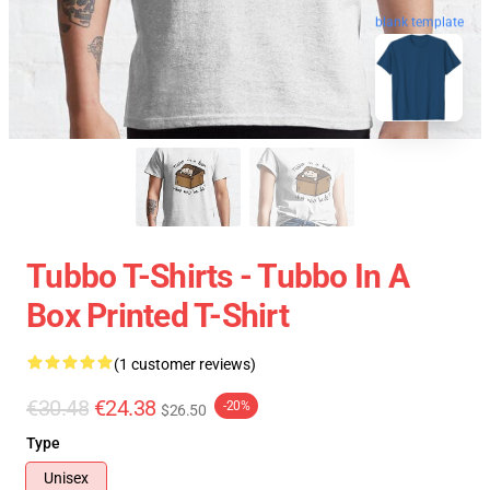
blank template
Tubbo T-Shirts - Tubbo In A
Box Printed T-Shirt
(1 customer reviews)
€30.48
€24.38
-20%
$26.50
Type
Unisex