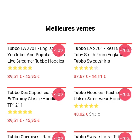
Meilleures ventes
Tubbo LA 2701 - English
Tubbo LA 2701 - Real Name Is
-20%
-20%
YouTuber And Popular Twitch
Toby Smith From England
Live Streamer Tubbo Hoodies
Tubbo Sweatshirts
39,51 € - 45,95 €
37,67 € - 44,11 €
Tubbo Des Capuches... Tubbo
Tubbo Hoodies - Fashion
-20%
-20%
Et Tommy Classic Hoodie
Unisex Streetwear Hoodie
TP1211
40,02 €
$43.5
39,51 € - 45,95 €
Tubbo Chemises - Ranboo Et
Tubbo Sweatshirts - Tubbo
-20%
-20%