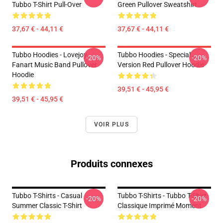
Tubbo T-Shirt Pull-Over
Green Pullover Sweatshirt
37,67 € - 44,11 €
37,67 € - 44,11 €
Tubbo Hoodies - Lovejoy
Tubbo Hoodies - Special
-20%
-20%
Fanart Music Band Pullover
Version Red Pullover Hoodie
Hoodie
39,51 € - 45,95 €
39,51 € - 45,95 €
VOIR PLUS
Produits connexes
Tubbo T-Shirts - Casual
Tubbo T-Shirts - Tubbo T-Shirt
-20%
-20%
Summer Classic T-Shirt
Classique Imprimé Moment