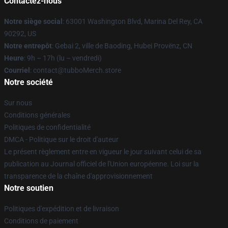
Contactez-nous
Notre siège social
: 63001 Washington Blvd, Marina Del Rey, CA
90292, US
Notre entrepôt
: Gebai 2, ville de Baoding, Hubei Provënz, CN
Heure
: 9h – 17h (lu – vendredi)
Courriel
: contact@tubboMerch.store
Notre société
Sur nous
Conditions générales
Politiques de confidentialité
DMCA - Politique sur le droit d'auteur
Le présent règlement entre en vigueur le jour suivant celui de sa
publication au Journal officiel de l'Union européenne. Loi sur la
transparence de la chaîne d'approvisionnement
Notre soutien
Politiques d'expédition et de livraison
Conditions de paiement