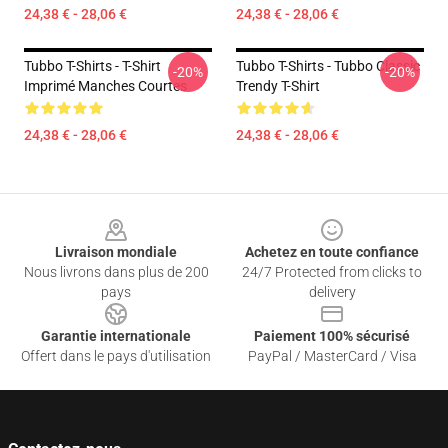
24,38 € - 28,06 €
24,38 € - 28,06 €
Tubbo T-Shirts - T-Shirt
Tubbo T-Shirts - Tubbo Classic
-20%
-20%
Imprimé Manches Courtes
Trendy T-Shirt
24,38 € - 28,06 €
24,38 € - 28,06 €
Footer
Livraison mondiale
Achetez en toute confiance
Nous livrons dans plus de 200
24/7 Protected from clicks to
pays
delivery
Garantie internationale
Paiement 100% sécurisé
Offert dans le pays d'utilisation
PayPal / MasterCard / Visa