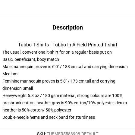
Description
Tubbo T-Shirts - Tubbo In A Field Printed T-shirt
The usual, conventional t-shirt for on a regular basis put on
Basic, beneficiant, boxy match
Male mannequin proven is 6’0″ / 183 cm tall and carrying dimension
Medium
Feminine mannequin proven is 5’8″ / 173 cm tall and carrying
dimension Small
Heavyweight 5.3 oz / 180 gsm material, strong colours are 100%
preshrunk cotton, heather gray is 90% cotton/10% polyester, denim
heather is 50% cotton/ 50% polyester
Double-needle hems and neck band for sturdiness
SKU
:
TUBMER5583908-DEFAULT