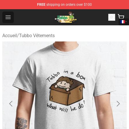
FREE
shipping on orders over $100
Tubbo Store - Official Tubbo Merchandise Shop
Open menu
Accueil
/
Tubbo Vêtements