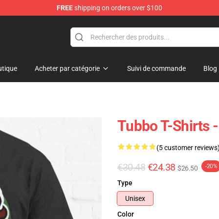
FREE
shipping on orders over $100
tique
Acheter par catégorie
Suivi de commande
Blog
Tubbo T-Shirts -
(5 customer reviews
€30.48
€24.38
-20%
$26.50
Type
Unisex
Color