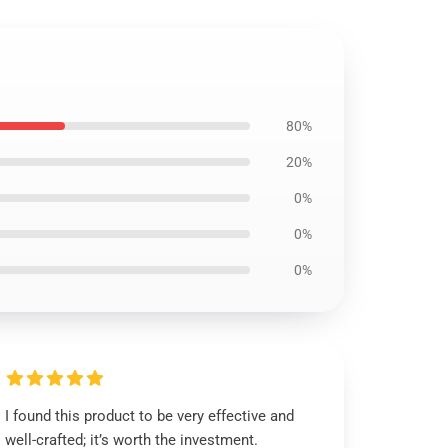
80%
20%
0%
0%
0%
I found this product to be very effective and
well-crafted; it’s worth the investment.