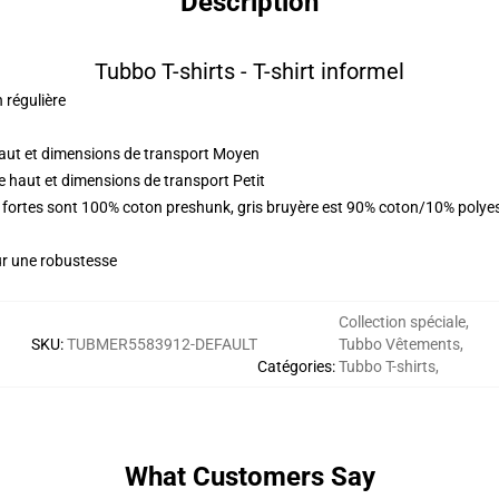
Description
Tubbo T-shirts - T-shirt informel
n régulière
haut et dimensions de transport Moyen
e haut et dimensions de transport Petit
urs fortes sont 100% coton preshunk, gris bruyère est 90% coton/10% poly
ur une robustesse
Collection spéciale
,
SKU
:
TUBMER5583912-DEFAULT
Tubbo Vêtements
,
Catégories
:
Tubbo T-shirts
,
What Customers Say