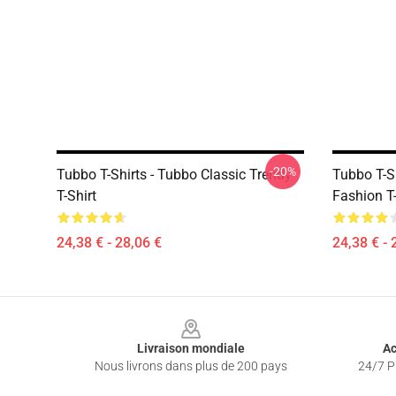
-20%
Tubbo T-Shirts - Tubbo Classic Trendy
Tubbo T-S
T-Shirt
Fashion T-
24,38 € - 28,06 €
24,38 € - 
Footer
Livraison mondiale
Ac
Nous livrons dans plus de 200 pays
24/7 Pr