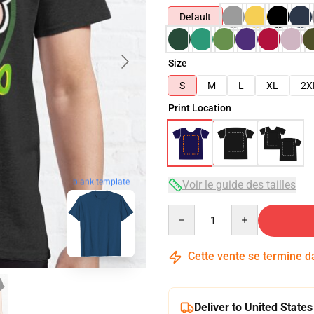
Default
Size
S
M
L
XL
2X
Print Location
blank template
Voir le guide des tailles
Quantity
Cette vente se termine 
Deliver to United States