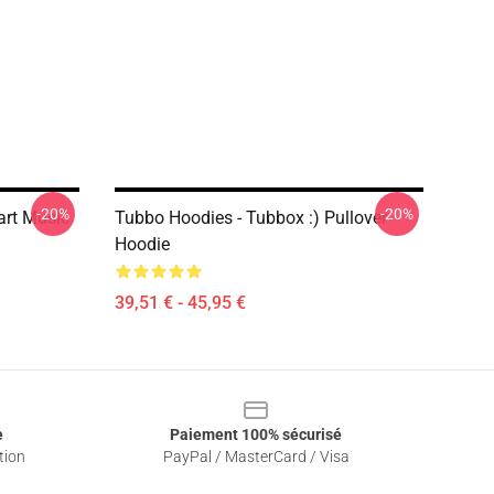
-20%
-20%
art Music
Tubbo Hoodies - Tubbox :) Pullover
Hoodie
39,51 € - 45,95 €
e
Paiement 100% sécurisé
tion
PayPal / MasterCard / Visa