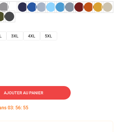
L
3XL
4XL
5XL
AJOUTER AU PANIER
dans
03
:
56
:
54